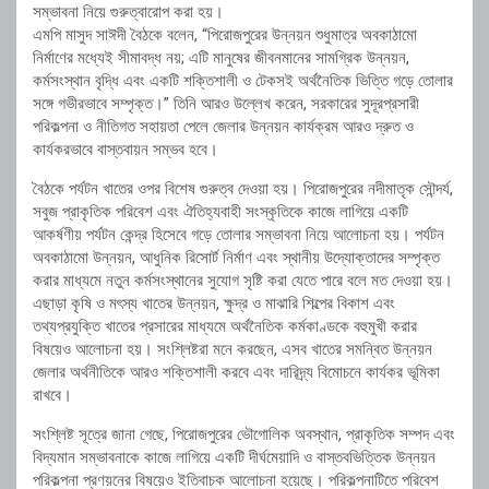
সম্ভাবনা নিয়ে গুরুত্বারোপ করা হয়।
এমপি মাসুদ সাঈদী বৈঠকে বলেন, “পিরোজপুরের উন্নয়ন শুধুমাত্র অবকাঠামো
নির্মাণের মধ্যেই সীমাবদ্ধ নয়; এটি মানুষের জীবনমানের সামগ্রিক উন্নয়ন,
কর্মসংস্থান বৃদ্ধি এবং একটি শক্তিশালী ও টেকসই অর্থনৈতিক ভিত্তি গড়ে তোলার
সঙ্গে গভীরভাবে সম্পৃক্ত।” তিনি আরও উল্লেখ করেন, সরকারের সুদূরপ্রসারী
পরিকল্পনা ও নীতিগত সহায়তা পেলে জেলার উন্নয়ন কার্যক্রম আরও দ্রুত ও
কার্যকরভাবে বাস্তবায়ন সম্ভব হবে।
বৈঠকে পর্যটন খাতের ওপর বিশেষ গুরুত্ব দেওয়া হয়। পিরোজপুরের নদীমাতৃক সৌন্দর্য,
সবুজ প্রাকৃতিক পরিবেশ এবং ঐতিহ্যবাহী সংস্কৃতিকে কাজে লাগিয়ে একটি
আকর্ষণীয় পর্যটন কেন্দ্র হিসেবে গড়ে তোলার সম্ভাবনা নিয়ে আলোচনা হয়। পর্যটন
অবকাঠামো উন্নয়ন, আধুনিক রিসোর্ট নির্মাণ এবং স্থানীয় উদ্যোক্তাদের সম্পৃক্ত
করার মাধ্যমে নতুন কর্মসংস্থানের সুযোগ সৃষ্টি করা যেতে পারে বলে মত দেওয়া হয়।
এছাড়া কৃষি ও মৎস্য খাতের উন্নয়ন, ক্ষুদ্র ও মাঝারি শিল্পের বিকাশ এবং
তথ্যপ্রযুক্তি খাতের প্রসারের মাধ্যমে অর্থনৈতিক কর্মকাণ্ডকে বহুমুখী করার
বিষয়েও আলোচনা হয়। সংশ্লিষ্টরা মনে করছেন, এসব খাতের সমন্বিত উন্নয়ন
জেলার অর্থনীতিকে আরও শক্তিশালী করবে এবং দারিদ্র্য বিমোচনে কার্যকর ভূমিকা
রাখবে।
সংশ্লিষ্ট সূত্রে জানা গেছে, পিরোজপুরের ভৌগোলিক অবস্থান, প্রাকৃতিক সম্পদ এবং
বিদ্যমান সম্ভাবনাকে কাজে লাগিয়ে একটি দীর্ঘমেয়াদি ও বাস্তবভিত্তিক উন্নয়ন
পরিকল্পনা প্রণয়নের বিষয়েও ইতিবাচক আলোচনা হয়েছে। পরিকল্পনাটিতে পরিবেশ