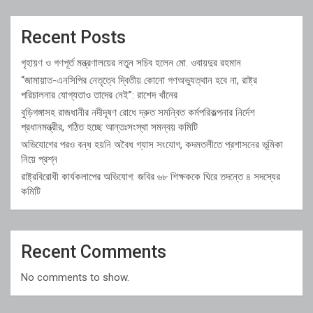
Recent Posts
গৃহায়ণ ও গণপূর্ত মন্ত্রণালয়ের নতুন সচিব হলেন মো. ওবায়দুর রহমান
“জামায়াত-এনসিপির নেতৃত্বে দ্বিতীয় কোনো গণঅভ্যুত্থান হবে না, রাষ্ট্র
পরিচালনার যোগ্যতাও তাদের নেই”: রাশেদ খাঁনের
বুড়িগঙ্গাসহ রাজধানীর নদীদূষণ রোধে দ্রুত সমন্বিত কর্মপরিকল্পনার নির্দেশ
প্রধানমন্ত্রীর, গঠিত হচ্ছে আন্তঃসংস্থা সমন্বয় কমিটি
অভিযোগের পরও বন্ধ হয়নি অবৈধ গ্যাস সংযোগ, কদমতলীতে প্রশাসনের ভূমিকা
নিয়ে প্রশ্ন
রাষ্ট্রবিরোধী কার্যকলাপের অভিযোগ: জবির ৬৮ শিক্ষককে ঘিরে তদন্তে ৪ সদস্যের
কমিটি
Recent Comments
No comments to show.