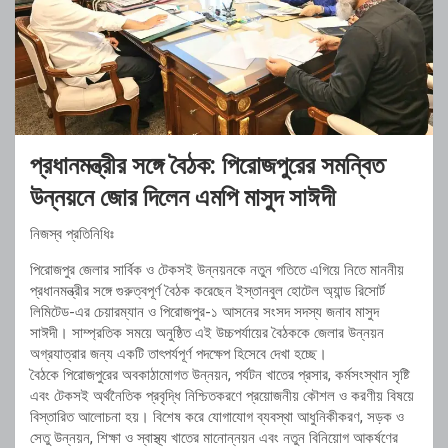
প্রধানমন্ত্রীর সঙ্গে বৈঠক: পিরোজপুরের সমন্বিত
উন্নয়নে জোর দিলেন এমপি মাসুদ সাঈদী
নিজস্ব প্রতিনিধিঃ
পিরোজপুর জেলার সার্বিক ও টেকসই উন্নয়নকে নতুন গতিতে এগিয়ে নিতে মাননীয়
প্রধানমন্ত্রীর সঙ্গে গুরুত্বপূর্ণ বৈঠক করেছেন ইস্তানবুল হোটেল অ্যান্ড রিসোর্ট
লিমিটেড-এর চেয়ারম্যান ও পিরোজপুর-১ আসনের সংসদ সদস্য জনাব মাসুদ
সাঈদী। সাম্প্রতিক সময়ে অনুষ্ঠিত এই উচ্চপর্যায়ের বৈঠককে জেলার উন্নয়ন
অগ্রযাত্রার জন্য একটি তাৎপর্যপূর্ণ পদক্ষেপ হিসেবে দেখা হচ্ছে।
বৈঠকে পিরোজপুরের অবকাঠামোগত উন্নয়ন, পর্যটন খাতের প্রসার, কর্মসংস্থান সৃষ্টি
এবং টেকসই অর্থনৈতিক প্রবৃদ্ধি নিশ্চিতকরণে প্রয়োজনীয় কৌশল ও করণীয় বিষয়ে
বিস্তারিত আলোচনা হয়। বিশেষ করে যোগাযোগ ব্যবস্থা আধুনিকীকরণ, সড়ক ও
সেতু উন্নয়ন, শিক্ষা ও স্বাস্থ্য খাতের মানোন্নয়ন এবং নতুন বিনিয়োগ আকর্ষণের