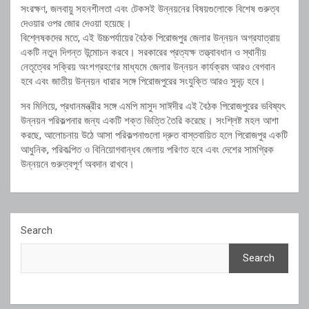
সংরক্ষণ, জলবায়ু সহনশীলতা এবং টেকসই উন্নয়নের বিষয়গুলোকে বিশেষ গুরুত্ব
দেওয়ার ওপর জোর দেওয়া হয়েছে।
বিশ্লেষকদের মতে, এই উচ্চপর্যায়ের বৈঠক পিরোজপুর জেলার উন্নয়ন অগ্রযাত্রায়
একটি নতুন দিগন্ত উন্মোচন করবে। সরকারের প্রত্যক্ষ তত্ত্বাবধান ও স্থানীয়
নেতৃত্বের সক্রিয় অংশগ্রহণের মাধ্যমে জেলার উন্নয়ন কার্যক্রম আরও বেগবান
হবে এবং জাতীয় উন্নয়ন ধারার সঙ্গে পিরোজপুরের সংযুক্তি আরও সুদৃঢ় হবে।
সব মিলিয়ে, প্রধানমন্ত্রীর সঙ্গে এমপি মাসুদ সাঈদীর এই বৈঠক পিরোজপুরের ভবিষ্যৎ
উন্নয়ন পরিকল্পনার জন্য একটি শক্ত ভিত্তি তৈরি করেছে। সংশ্লিষ্ট মহল আশা
করছে, আলোচনায় উঠে আসা পরিকল্পনাগুলো দ্রুত বাস্তবায়িত হলে পিরোজপুর একটি
আধুনিক, পরিকল্পিত ও বিনিয়োগবান্ধব জেলায় পরিণত হবে এবং দেশের সামগ্রিক
উন্নয়নে গুরুত্বপূর্ণ অবদান রাখবে।
Search
Search