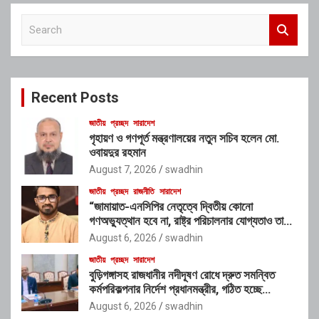
S
e
a
r
c
Recent Posts
h
জাতীয়
প্রচ্ছদ
সারাদেশ
গৃহায়ণ ও গণপূর্ত মন্ত্রণালয়ের নতুন সচিব হলেন মো.
ওবায়দুর রহমান
August 7, 2026
swadhin
জাতীয়
প্রচ্ছদ
রাজনীতি
সারাদেশ
“জামায়াত-এনসিপির নেতৃত্বে দ্বিতীয় কোনো
গণঅভ্যুত্থান হবে না, রাষ্ট্র পরিচালনার যোগ্যতাও তাদের
নেই”: রাশেদ খাঁনের
August 6, 2026
swadhin
জাতীয়
প্রচ্ছদ
সারাদেশ
বুড়িগঙ্গাসহ রাজধানীর নদীদূষণ রোধে দ্রুত সমন্বিত
কর্মপরিকল্পনার নির্দেশ প্রধানমন্ত্রীর, গঠিত হচ্ছে
আন্তঃসংস্থা সমন্বয় কমিটি
August 6, 2026
swadhin