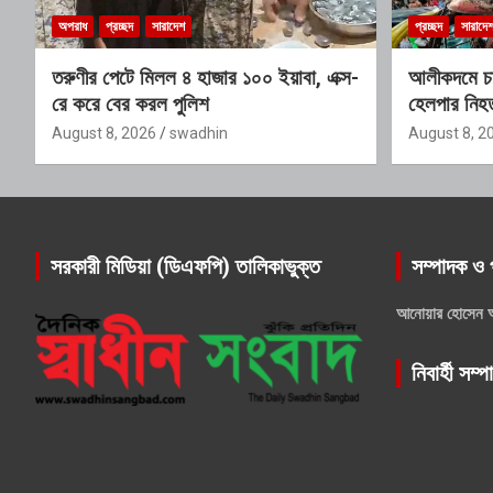
অপরাধ
প্রচ্ছদ
সারাদেশ
প্রচ্ছদ
সারাদে
তরুণীর পেটে মিলল ৪ হাজার ১০০ ইয়াবা, এক্স-
আলীকদমে চাক
রে করে বের করল পুলিশ
হেলপার নি
August 8, 2026
swadhin
August 8, 2
সরকারী মিডিয়া (ডিএফপি) তালিকাভুক্ত
সম্পাদক ও 
আনোয়ার হোসেন 
নিবার্হী সম্