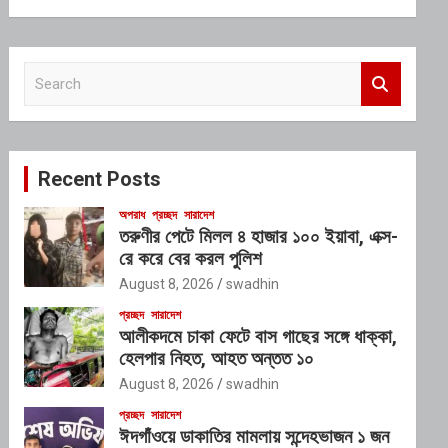
S
e
a
r
c
Recent Posts
h
অপরাধ
প্রচ্ছদ
সারাদেশ
তরুণীর পেটে মিলল ৪ হাজার ১০০ ইয়াবা, এক্স-
রে করে বের করল পুলিশ
August 8, 2026
swadhin
প্রচ্ছদ
সারাদেশ
আলীকদমে চাকা ফেটে বাস গাছের সঙ্গে ধাক্কা,
হেলপার নিহত, আহত অন্তত ১০
August 8, 2026
swadhin
প্রচ্ছদ
সারাদেশ
ঈদগাঁওয়ে ডাকাতির মামলায় সন্দেহভাজন ১ জন