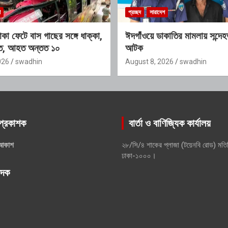
শ
প্রচ্ছদ
সারাদেশ
া ফেটে বাস গাছের সঙ্গে ধাক্কা,
ঈদগাঁওয়ে ডাকাতির মামলায় সন্দে
হত, আহত অন্তত ১০
আটক
026
swadhin
August 8, 2026
swadhin
প্রকাশক
বার্তা ও বাণিজ্যিক কার্যালয়
আকাশ
২৮/সি/৪ শাকের প্লাজা (টয়েনবি রোড) মতি
ঢাকা-১০০০।
পাদক