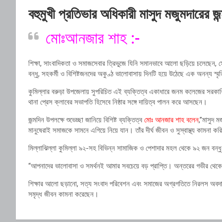
বহুমুখী প্রতিভার অধিকারী মাসুদ মজুমদারের জ
মোঃআনজার শাহ :-
শিক্ষা, সাংবাদিকতা ও সমাজসেবার ত্রিভুজে যিনি সমানভাবে আলো ছড়িয়ে চলেছেন, সেই 
বন্ধু, সহকর্মী ও বিশিষ্টজনদের অকুণ্ঠ ভালোবাসায় দিনটি হয়ে উঠেছে এক অনন্য স্ম
কুমিল্লার বরুড়া উপজেলায় সুপরিচিত এই ব্যক্তিত্ব একাধারে জনম কলেজের সরকারি 
থানা প্রেস ক্লাবের সভাপতি হিসেবে নিষ্ঠার সঙ্গে দায়িত্ব পালন করে আসছেন।
জন্মদিন উপলক্ষে শুভেচ্ছা জানিয়ে বিশিষ্ট ব্যক্তিত্ব
মোঃ আনজার শাহ বলেন
,”মাসুদ 
মানুষেরাই সমাজকে সামনে এগিয়ে নিয়ে যান। তাঁর দীর্ঘ জীবন ও সুস্বাস্থ্য কামনা ক
মিল্লাঝিল্লা কুমিল্লা ৯২-সহ বিভিন্ন সামাজিক ও পেশাদার মহল থেকে ৯২ জন বন্ধু ও 
“আপনাদের ভালোবাসা ও সমর্থনই আমার সবচেয়ে বড় প্রাপ্তি। অন্তরের গভীর থে
শিক্ষার আলো ছড়ানো, সত্য সংবাদ পরিবেশন এবং সমাজের অগ্রগতিতে নিরলস অবদান রাখা 
সমৃদ্ধ জীবন কামনা করেছেন।