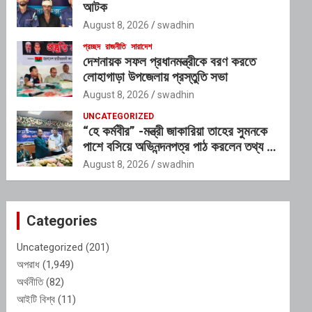
আটক
August 8, 2026
swadhin
প্রচ্ছদ
রাজনীতি
সারাদেশ
দেশনায়ক সফল প্রধানমন্ত্রীকে বরণ করতে
লোহাগাড়া উপজেলায় প্রস্তুতি সভা
August 8, 2026
swadhin
UNCATEGORIZED
“হে কর্মবীর” -মন্ত্রী জাকারিয়া তাহের সুমনকে
পাশে বসিয়ে অভিনন্দনপত্র পাঠ করলেন তথ্য ও
সম্প্রসারণ মন্ত্রণালয়ের ভারপ্রাপ্ত সচিব শাহ
August 8, 2026
swadhin
আলম
Categories
Uncategorized
(201)
অপরাধ
(1,949)
অর্থনীতি
(82)
আইটি বিশ্ব
(11)