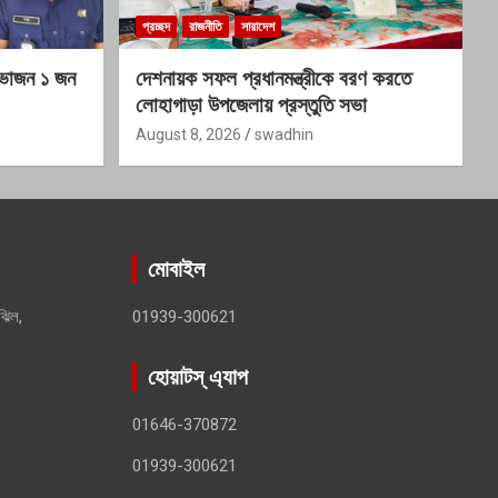
প্রচ্ছদ
রাজনীতি
সারাদেশ
হভাজন ১ জন
দেশনায়ক সফল প্রধানমন্ত্রীকে বরণ করতে
লোহাগাড়া উপজেলায় প্রস্তুতি সভা
August 8, 2026
swadhin
মোবাইল
ঝিল,
01939-300621
হোয়াটস্ এ্যাপ
01646-370872
01939-300621