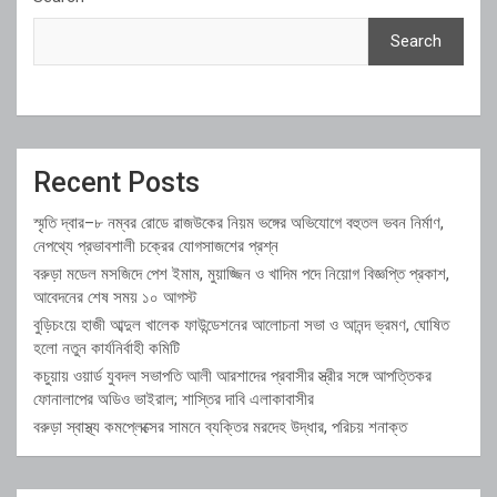
Search
Recent Posts
স্মৃতি দ্বার–৮ নম্বর রোডে রাজউকের নিয়ম ভঙ্গের অভিযোগে বহুতল ভবন নির্মাণ,
নেপথ্যে প্রভাবশালী চক্রের যোগসাজশের প্রশ্ন
বরুড়া মডেল মসজিদে পেশ ইমাম, মুয়াজ্জিন ও খাদিম পদে নিয়োগ বিজ্ঞপ্তি প্রকাশ,
আবেদনের শেষ সময় ১০ আগস্ট
বুড়িচংয়ে হাজী আব্দুল খালেক ফাউন্ডেশনের আলোচনা সভা ও আনন্দ ভ্রমণ, ঘোষিত
হলো নতুন কার্যনির্বাহী কমিটি
কচুয়ায় ওয়ার্ড যুবদল সভাপতি আলী আরশাদের প্রবাসীর স্ত্রীর সঙ্গে আপত্তিকর
ফোনালাপের অডিও ভাইরাল; শাস্তির দাবি এলাকাবাসীর
বরুড়া স্বাস্থ্য কমপ্লেক্সের সামনে ব্যক্তির মরদেহ উদ্ধার, পরিচয় শনাক্ত