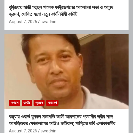
বুড়িচংয়ে হাজী আব্দুল খালেক ফাউন্ডেশনের আলোচনা সভা ও আনন্দ
ভ্রমণ, ঘোষিত হলো নতুন কার্যনির্বাহী কমিটি
August 7, 2026
swadhin
অপরাধ
জাতীয়
প্রচ্ছদ
সারাদেশ
কচুয়ায় ওয়ার্ড যুবদল সভাপতি আলী আরশাদের প্রবাসীর স্ত্রীর সঙ্গে
আপত্তিকর ফোনালাপের অডিও ভাইরাল; শাস্তির দাবি এলাকাবাসীর
August 7, 2026
swadhin