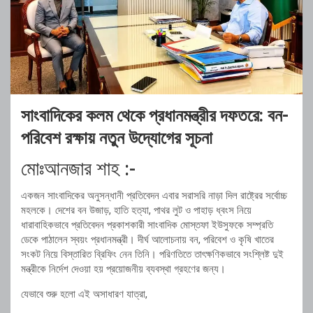
সাংবাদিকের কলম থেকে প্রধানমন্ত্রীর দফতরে: বন-
পরিবেশ রক্ষায় নতুন উদ্যোগের সূচনা
মোঃআনজার শাহ :-
একজন সাংবাদিকের অনুসন্ধানী প্রতিবেদন এবার সরাসরি নাড়া দিল রাষ্ট্রের সর্বোচ্চ
মহলকে। দেশের বন উজাড়, হাতি হত্যা, পাথর লুট ও পাহাড় ধ্বংস নিয়ে
ধারাবাহিকভাবে প্রতিবেদন প্রকাশকারী সাংবাদিক মোস্তফা ইউসুফকে সম্প্রতি
ডেকে পাঠালেন স্বয়ং প্রধানমন্ত্রী। দীর্ঘ আলোচনায় বন, পরিবেশ ও কৃষি খাতের
সংকট নিয়ে বিস্তারিত ব্রিফিং নেন তিনি। পরিণতিতে তাৎক্ষণিকভাবে সংশ্লিষ্ট দুই
মন্ত্রীকে নির্দেশ দেওয়া হয় প্রয়োজনীয় ব্যবস্থা গ্রহণের জন্য।
যেভাবে শুরু হলো এই অসাধারণ যাত্রা,