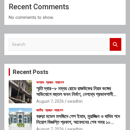
Recent Comments
No comments to show.
S
e
a
r
c
Recent Posts
h
অপরাধ
প্রচ্ছদ
সারাদেশ
স্মৃতি দ্বার–৮ নম্বর রোডে রাজউকের নিয়ম ভঙ্গের
অভিযোগে বহুতল ভবন নির্মাণ, নেপথ্যে প্রভাবশালী
চক্রের যোগসাজশের প্রশ্ন
August 7, 2026
swadhin
জাতীয়
প্রচ্ছদ
সারাদেশ
বরুড়া মডেল মসজিদে পেশ ইমাম, মুয়াজ্জিন ও খাদিম পদে
নিয়োগ বিজ্ঞপ্তি প্রকাশ, আবেদনের শেষ সময় ১০
আগস্ট
August 7, 2026
swadhin