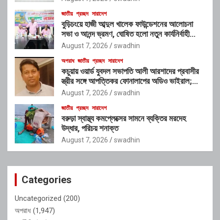
জাতীয়
প্রচ্ছদ
সারাদেশ
বুড়িচংয়ে হাজী আব্দুল খালেক ফাউন্ডেশনের আলোচনা
সভা ও আনন্দ ভ্রমণ, ঘোষিত হলো নতুন কার্যনির্বাহী
কমিটি
August 7, 2026
swadhin
অপরাধ
জাতীয়
প্রচ্ছদ
সারাদেশ
কচুয়ায় ওয়ার্ড যুবদল সভাপতি আলী আরশাদের প্রবাসীর
স্ত্রীর সঙ্গে আপত্তিকর ফোনালাপের অডিও ভাইরাল;
শাস্তির দাবি এলাকাবাসীর
August 7, 2026
swadhin
জাতীয়
প্রচ্ছদ
সারাদেশ
বরুড়া স্বাস্থ্য কমপ্লেক্সের সামনে ব্যক্তির মরদেহ
উদ্ধার, পরিচয় শনাক্ত
August 7, 2026
swadhin
Categories
Uncategorized
(200)
অপরাধ
(1,947)