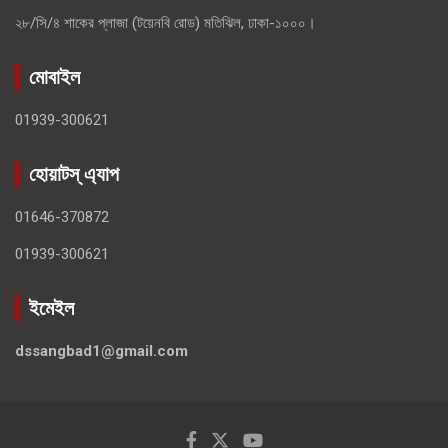
২৮/সি/৪ শাকের প্লাজা (টয়েনবি রোড) মতিঝিল, ঢাকা-১০০০।
মোবাইল
01939-300621
হোয়াটস্ এ্যাপ
01646-370872
01939-300621
ইমেইল
dssangbad1@gmail.com