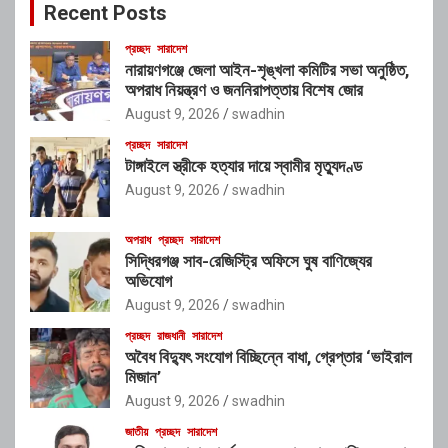
Recent Posts
h
প্রচ্ছদ
সারাদেশ
নারায়ণগঞ্জে জেলা আইন-শৃঙ্খলা কমিটির সভা অনুষ্ঠিত,
অপরাধ নিয়ন্ত্রণ ও জননিরাপত্তায় বিশেষ জোর
August 9, 2026
swadhin
প্রচ্ছদ
সারাদেশ
টাঙ্গাইলে স্ত্রীকে হত্যার দায়ে স্বামীর মৃত্যুদণ্ড
August 9, 2026
swadhin
অপরাধ
প্রচ্ছদ
সারাদেশ
সিদ্ধিরগঞ্জ সাব-রেজিস্ট্রি অফিসে ঘুষ বাণিজ্যের
অভিযোগ
August 9, 2026
swadhin
প্রচ্ছদ
রাজধানী
সারাদেশ
অবৈধ বিদ্যুৎ সংযোগ বিচ্ছিন্নে বাধা, গ্রেপ্তার ‘ভাইরাল
মিজান’
August 9, 2026
swadhin
জাতীয়
প্রচ্ছদ
সারাদেশ