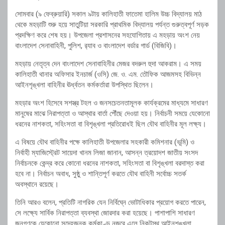
সোমবার (৯ ফেব্রুয়ারি) সকাল ৯টায় কালিহাতী ফাতেমা হালিম উচ্চ বিদ্যালয় মাঠ
থেকে মহড়াটি শুরু হয়ে সাতুটিয়া সরকারি প্রাথমিক বিদ্যালয় পর্যন্ত গুরুত্বপূর্ণ সড়ক
প্রদক্ষিণ করে শেষ হয়। উপজেলা প্রশাসনের সহযোগিতায় এ মহড়ায় অংশ নেয়
বাংলাদেশ সেনাবাহিনী, পুলিশ, র‍্যাব ও বাংলাদেশ বর্ডার গার্ড (বিজিবি)।
মহড়ায় নেতৃত্ব দেন বাংলাদেশ সেনাবাহিনীর মেজর বদরুল হুদা আকরাম। এ সময়
কালিহাতী থানার অফিসার ইনচার্জ (ওসি) জে. ও. এম. তৌফিক আজমসহ বিভিন্ন
আইনশৃঙ্খলা বাহিনীর ঊর্ধ্বতন কর্মকর্তারা উপস্থিত ছিলেন।
মহড়ার অংশ হিসেবে সশস্ত্র টহল ও জনসচেতনতামূলক কার্যক্রমের মাধ্যমে সাধারণ
মানুষের মাঝে নিরাপত্তা ও আস্থার বার্তা পৌঁছে দেওয়া হয়। নির্বাচনী সময়ে যেকোনো
ধরনের নাশকতা, সহিংসতা বা বিশৃঙ্খলা প্রতিরোধই ছিল যৌথ বাহিনীর মূল লক্ষ্য।
এ বিষয়ে যৌথ বাহিনীর পক্ষে কালিহাতী উপজেলার সহকারী কমিশনার (ভূমি) ও
নির্বাহী ম্যাজিস্ট্রেট সায়েদা খানম লিজা জানান, আসন্ন ত্রয়োদশ জাতীয় সংসদ
নির্বাচনকে কেন্দ্র করে কোনো ধরনের নাশকতা, সহিংসতা বা বিশৃঙ্খলা বরদাস্ত করা
হবে না। নির্বাচন অবাধ, সুষ্ঠু ও শান্তিপূর্ণ করতে যৌথ বাহিনী সর্বোচ্চ সতর্ক
অবস্থানে রয়েছে।
তিনি আরও বলেন, প্রতিটি নাগরিক যেন নির্বিঘ্নে ভোটাধিকার প্রয়োগ করতে পারেন,
সে লক্ষ্যে সার্বিক নিরাপত্তা ব্যবস্থা জোরদার করা হয়েছে। পাশাপাশি সাধারণ
জনগণকে যেকোনো সন্দেহজনক কর্মকাণ্ড নজরে এলে নিকটস্থ আইনশৃঙ্খলা