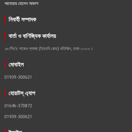
আনোয়ার হোসেন আকাশ
নিবার্হী সম্পাদক
বার্তা ও বাণিজ্যিক কার্যালয়
২৮/সি/৪ শাকের প্লাজা (টয়েনবি রোড) মতিঝিল, ঢাকা-১০০০।
মোবাইল
01939-300621
হোয়াটস্ এ্যাপ
01646-370872
01939-300621