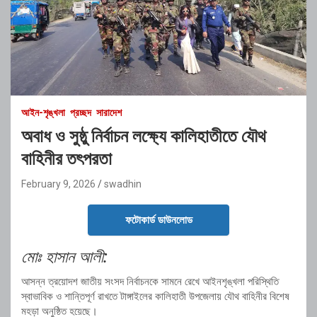
আইন-শৃঙ্খলা
প্রচ্ছদ
সারাদেশ
অবাধ ও সুষ্ঠু নির্বাচন লক্ষ্যে কালিহাতীতে যৌথ
বাহিনীর তৎপরতা
February 9, 2026
swadhin
ফটোকার্ড ডাউনলোড
মোঃ হাসান আলী:
আসন্ন ত্রয়োদশ জাতীয় সংসদ নির্বাচনকে সামনে রেখে আইনশৃঙ্খলা পরিস্থিতি
স্বাভাবিক ও শান্তিপূর্ণ রাখতে টাঙ্গাইলের কালিহাতী উপজেলায় যৌথ বাহিনীর বিশেষ
মহড়া অনুষ্ঠিত হয়েছে।