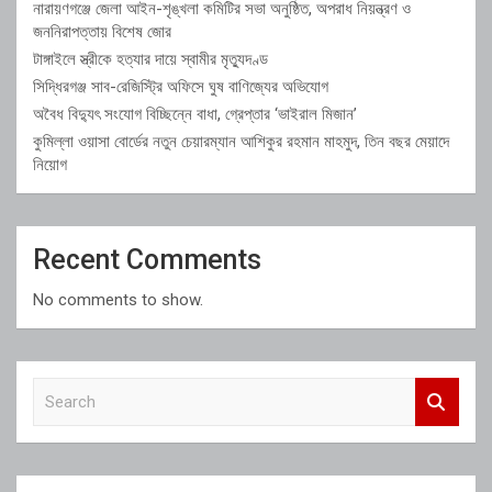
নারায়ণগঞ্জে জেলা আইন-শৃঙ্খলা কমিটির সভা অনুষ্ঠিত, অপরাধ নিয়ন্ত্রণ ও
জননিরাপত্তায় বিশেষ জোর
টাঙ্গাইলে স্ত্রীকে হত্যার দায়ে স্বামীর মৃত্যুদণ্ড
সিদ্ধিরগঞ্জ সাব-রেজিস্ট্রি অফিসে ঘুষ বাণিজ্যের অভিযোগ
অবৈধ বিদ্যুৎ সংযোগ বিচ্ছিন্নে বাধা, গ্রেপ্তার ‘ভাইরাল মিজান’
কুমিল্লা ওয়াসা বোর্ডের নতুন চেয়ারম্যান আশিকুর রহমান মাহমুদ, তিন বছর মেয়াদে
নিয়োগ
Recent Comments
No comments to show.
S
e
a
r
c