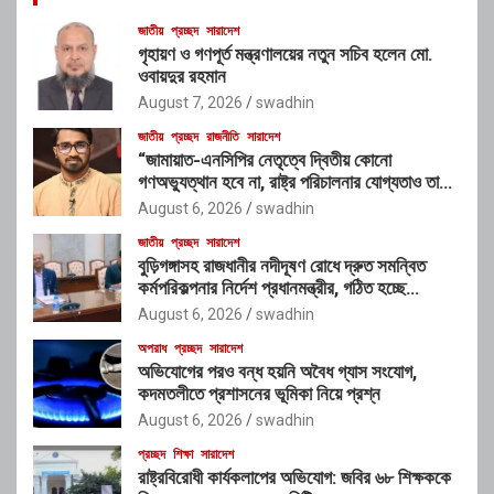
জাতীয়
প্রচ্ছদ
সারাদেশ
গৃহায়ণ ও গণপূর্ত মন্ত্রণালয়ের নতুন সচিব হলেন মো.
ওবায়দুর রহমান
August 7, 2026
swadhin
জাতীয়
প্রচ্ছদ
রাজনীতি
সারাদেশ
“জামায়াত-এনসিপির নেতৃত্বে দ্বিতীয় কোনো
গণঅভ্যুত্থান হবে না, রাষ্ট্র পরিচালনার যোগ্যতাও তাদের
নেই”: রাশেদ খাঁনের
August 6, 2026
swadhin
জাতীয়
প্রচ্ছদ
সারাদেশ
বুড়িগঙ্গাসহ রাজধানীর নদীদূষণ রোধে দ্রুত সমন্বিত
কর্মপরিকল্পনার নির্দেশ প্রধানমন্ত্রীর, গঠিত হচ্ছে
আন্তঃসংস্থা সমন্বয় কমিটি
August 6, 2026
swadhin
অপরাধ
প্রচ্ছদ
সারাদেশ
অভিযোগের পরও বন্ধ হয়নি অবৈধ গ্যাস সংযোগ,
কদমতলীতে প্রশাসনের ভূমিকা নিয়ে প্রশ্ন
August 6, 2026
swadhin
প্রচ্ছদ
শিক্ষা
সারাদেশ
রাষ্ট্রবিরোধী কার্যকলাপের অভিযোগ: জবির ৬৮ শিক্ষককে