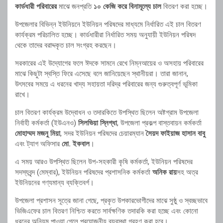
কার্ডধারী পরিবারের
মাঝে জনপ্রতি
১০ কেজি করে বিনামূল্যে চাল
বিতরণ করা হচ্ছে।
উপজেলার বিভিন্ন ইউনিয়নে ইউনিয়ন পরিষদের মাধ্যমে নির্ধারিত এই চাল বিতরণ
কার্যক্রম পরিচালিত হচ্ছে। কার্ডধারীরা নির্ধারিত সময় অনুযায়ী ইউনিয়ন পরিষদ
থেকে তাদের বরাদ্দকৃত চাল সংগ্রহ করছেন।
সরকারের এই উদ্যোগের ফলে ঈদকে সামনে রেখে নিম্নআয়ের ও অসহায় পরিবারের
মাঝে কিছুটা স্বস্তি ফিরে এসেছে বলে জানিয়েছেন স্থানীয়রা। তারা জানান,
উৎসবের সময়ে এ ধরনের খাদ্য সহায়তা দরিদ্র পরিবারের জন্য গুরুত্বপূর্ণ ভূমিকা
রাখে।
চাল বিতরণ কার্যক্রম উদ্বোধন ও তদারকিতে উপস্থিত ছিলেন অষ্টগ্রাম উপজেলা
নির্বাহী কর্মকর্তা (ইউএনও)
সিলভিয়া স্নিগ্ধা
, উপজেলা প্রকল্প বাস্তবায়ন কর্মকর্তা
মোহাম্মদ মজনু মিয়া
, সদর ইউনিয়ন পরিষদের চেয়ারম্যান
সৈয়দ ফাইয়াজ হাসান বাবু
এবং ট্যাগ অফিসার
মো. ইকবাল
।
এ সময় আরও উপস্থিত ছিলেন উপ-সহকারী কৃষি কর্মকর্তা, ইউনিয়ন পরিষদের
সদস্যবৃন্দ (মেম্বার), ইউনিয়ন পরিষদের প্রশাসনিক কর্মকর্তা
অনিক রায়
সহ অত্র
ইউনিয়নের গণ্যমান্য ব্যক্তিবর্গ।
উপজেলা প্রশাসন সূত্রে জানা গেছে, প্রকৃত উপকারভোগীদের মাঝে সুষ্ঠু ও স্বচ্ছভাবে
ভিজিএফের চাল বিতরণ নিশ্চিত করতে সার্বক্ষণিক তদারকি করা হচ্ছে এবং কোনো
ধরনের অনিয়ম পাওয়া গেলে প্রয়োজনীয় ব্যবস্থা গ্রহণ করা হবে।