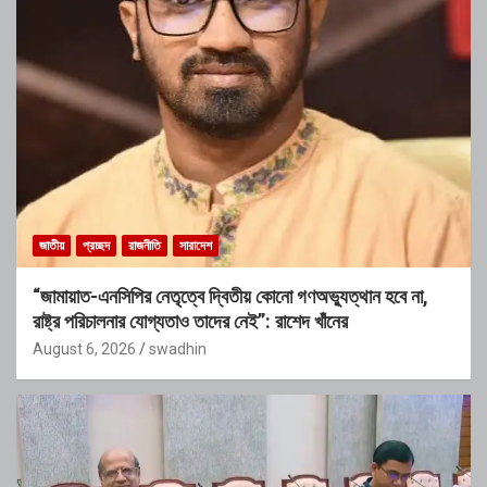
জাতীয়
প্রচ্ছদ
রাজনীতি
সারাদেশ
“জামায়াত-এনসিপির নেতৃত্বে দ্বিতীয় কোনো গণঅভ্যুত্থান হবে না,
রাষ্ট্র পরিচালনার যোগ্যতাও তাদের নেই”: রাশেদ খাঁনের
August 6, 2026
swadhin