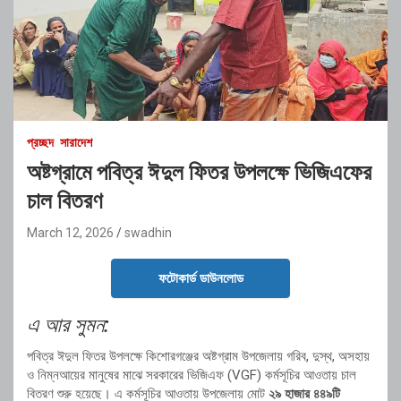
প্রচ্ছদ
সারাদেশ
অষ্টগ্রামে পবিত্র ঈদুল ফিতর উপলক্ষে ভিজিএফের
চাল বিতরণ
March 12, 2026
swadhin
ফটোকার্ড ডাউনলোড
এ আর সুমন:
পবিত্র ঈদুল ফিতর উপলক্ষে কিশোরগঞ্জের অষ্টগ্রাম উপজেলায় গরিব, দুস্থ, অসহায়
ও নিম্নআয়ের মানুষের মাঝে সরকারের ভিজিএফ (VGF) কর্মসূচির আওতায় চাল
বিতরণ শুরু হয়েছে। এ কর্মসূচির আওতায় উপজেলায় মোট
২৯ হাজার ৪৪৯টি