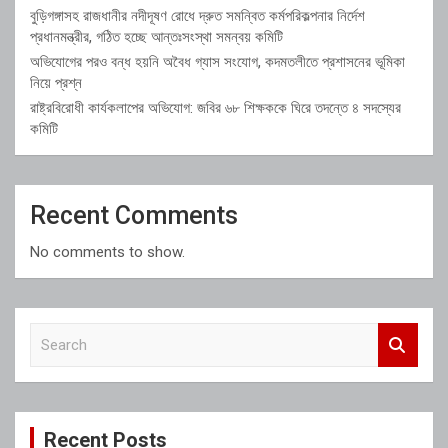
বুড়িগঙ্গাসহ রাজধানীর নদীদূষণ রোধে দ্রুত সমন্বিত কর্মপরিকল্পনার নির্দেশ
প্রধানমন্ত্রীর, গঠিত হচ্ছে আন্তঃসংস্থা সমন্বয় কমিটি
অভিযোগের পরও বন্ধ হয়নি অবৈধ গ্যাস সংযোগ, কদমতলীতে প্রশাসনের ভূমিকা
নিয়ে প্রশ্ন
রাষ্ট্রবিরোধী কার্যকলাপের অভিযোগ: জবির ৬৮ শিক্ষককে ঘিরে তদন্তে ৪ সদস্যের
কমিটি
Recent Comments
No comments to show.
S
e
a
r
c
Recent Posts
h