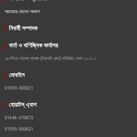
আনোয়ার হোসেন আকাশ
নিবার্হী সম্পাদক
বার্তা ও বাণিজ্যিক কার্যালয়
২৮/সি/৪ শাকের প্লাজা (টয়েনবি রোড) মতিঝিল, ঢাকা-১০০০।
মোবাইল
01939-300621
হোয়াটস্ এ্যাপ
01646-370872
01939-300621