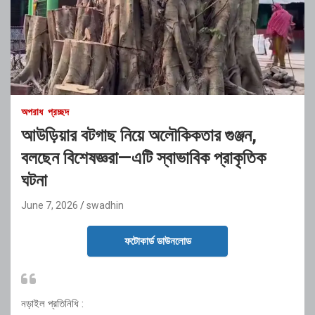
অপরাধ
প্রচ্ছদ
আউড়িয়ার বটগাছ নিয়ে অলৌকিকতার গুঞ্জন,
বলছেন বিশেষজ্ঞরা—এটি স্বাভাবিক প্রাকৃতিক
ঘটনা
June 7, 2026
swadhin
ফটোকার্ড ডাউনলোড
নড়াইল প্রতিনিধি :