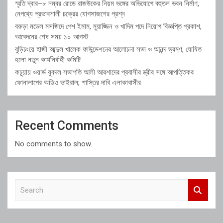
স্মৃতি দ্বার–৮ নম্বর রোডে রাজউকের নিয়ম ভঙ্গের অভিযোগে বহুতল ভবন নির্মাণ,
নেপথ্যে প্রভাবশালী চক্রের যোগসাজশের প্রশ্ন
বরুড়া মডেল মসজিদে পেশ ইমাম, মুয়াজ্জিন ও খাদিম পদে নিয়োগ বিজ্ঞপ্তি প্রকাশ,
আবেদনের শেষ সময় ১০ আগস্ট
বুড়িচংয়ে হাজী আব্দুল খালেক ফাউন্ডেশনের আলোচনা সভা ও আনন্দ ভ্রমণ, ঘোষিত
হলো নতুন কার্যনির্বাহী কমিটি
কচুয়ায় ওয়ার্ড যুবদল সভাপতি আলী আরশাদের প্রবাসীর স্ত্রীর সঙ্গে আপত্তিকর
ফোনালাপের অডিও ভাইরাল; শাস্তির দাবি এলাকাবাসীর
Recent Comments
No comments to show.
S
e
a
r