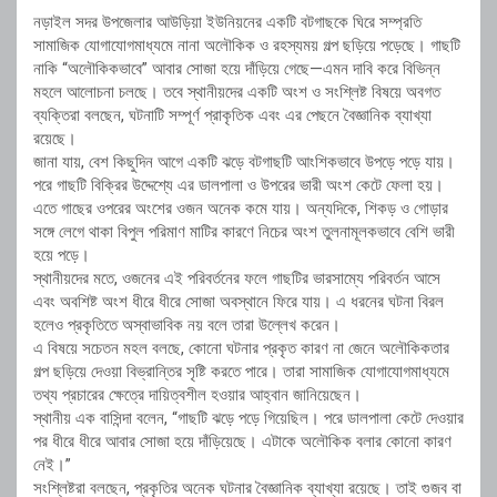
নড়াইল সদর উপজেলার আউড়িয়া ইউনিয়নের একটি বটগাছকে ঘিরে সম্প্রতি
সামাজিক যোগাযোগমাধ্যমে নানা অলৌকিক ও রহস্যময় গল্প ছড়িয়ে পড়েছে। গাছটি
নাকি “অলৌকিকভাবে” আবার সোজা হয়ে দাঁড়িয়ে গেছে—এমন দাবি করে বিভিন্ন
মহলে আলোচনা চলছে। তবে স্থানীয়দের একটি অংশ ও সংশ্লিষ্ট বিষয়ে অবগত
ব্যক্তিরা বলছেন, ঘটনাটি সম্পূর্ণ প্রাকৃতিক এবং এর পেছনে বৈজ্ঞানিক ব্যাখ্যা
রয়েছে।
জানা যায়, বেশ কিছুদিন আগে একটি ঝড়ে বটগাছটি আংশিকভাবে উপড়ে পড়ে যায়।
পরে গাছটি বিক্রির উদ্দেশ্যে এর ডালপালা ও উপরের ভারী অংশ কেটে ফেলা হয়।
এতে গাছের ওপরের অংশের ওজন অনেক কমে যায়। অন্যদিকে, শিকড় ও গোড়ার
সঙ্গে লেগে থাকা বিপুল পরিমাণ মাটির কারণে নিচের অংশ তুলনামূলকভাবে বেশি ভারী
হয়ে পড়ে।
স্থানীয়দের মতে, ওজনের এই পরিবর্তনের ফলে গাছটির ভারসাম্যে পরিবর্তন আসে
এবং অবশিষ্ট অংশ ধীরে ধীরে সোজা অবস্থানে ফিরে যায়। এ ধরনের ঘটনা বিরল
হলেও প্রকৃতিতে অস্বাভাবিক নয় বলে তারা উল্লেখ করেন।
এ বিষয়ে সচেতন মহল বলছে, কোনো ঘটনার প্রকৃত কারণ না জেনে অলৌকিকতার
গল্প ছড়িয়ে দেওয়া বিভ্রান্তির সৃষ্টি করতে পারে। তারা সামাজিক যোগাযোগমাধ্যমে
তথ্য প্রচারের ক্ষেত্রে দায়িত্বশীল হওয়ার আহ্বান জানিয়েছেন।
স্থানীয় এক বাসিন্দা বলেন, “গাছটি ঝড়ে পড়ে গিয়েছিল। পরে ডালপালা কেটে দেওয়ার
পর ধীরে ধীরে আবার সোজা হয়ে দাঁড়িয়েছে। এটাকে অলৌকিক বলার কোনো কারণ
নেই।”
সংশ্লিষ্টরা বলছেন, প্রকৃতির অনেক ঘটনার বৈজ্ঞানিক ব্যাখ্যা রয়েছে। তাই গুজব বা