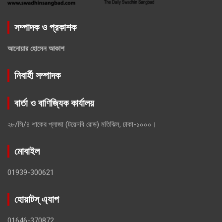
সম্পাদক ও প্রকাশক
আনোয়ার হোসেন আকাশ
নিবার্হী সম্পাদক
বার্তা ও বাণিজ্যিক কার্যালয়
২৮/সি/৪ শাকের প্লাজা (টয়েনবি রোড) মতিঝিল, ঢাকা-১০০০।
মোবাইল
01939-300621
হোয়াটস্ এ্যাপ
01646-370872