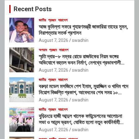
c
Recent Posts
h
জাতীয়
প্রচ্ছদ
সারাদেশ
আজ কুমিল্লা সফরে গৃহায়ণমন্ত্রী জাকারিয়া তাহের সুমন,
নিরাপত্তায় সতর্ক প্রশাসন
August 7, 2026
swadhin
অপরাধ
প্রচ্ছদ
সারাদেশ
স্মৃতি দ্বার–৮ নম্বর রোডে রাজউকের নিয়ম ভঙ্গের
অভিযোগে বহুতল ভবন নির্মাণ, নেপথ্যে প্রভাবশালী
চক্রের যোগসাজশের প্রশ্ন
August 7, 2026
swadhin
জাতীয়
প্রচ্ছদ
সারাদেশ
বরুড়া মডেল মসজিদে পেশ ইমাম, মুয়াজ্জিন ও খাদিম পদে
নিয়োগ বিজ্ঞপ্তি প্রকাশ, আবেদনের শেষ সময় ১০
আগস্ট
August 7, 2026
swadhin
জাতীয়
প্রচ্ছদ
সারাদেশ
বুড়িচংয়ে হাজী আব্দুল খালেক ফাউন্ডেশনের আলোচনা
সভা ও আনন্দ ভ্রমণ, ঘোষিত হলো নতুন কার্যনির্বাহী
কমিটি
August 7, 2026
swadhin