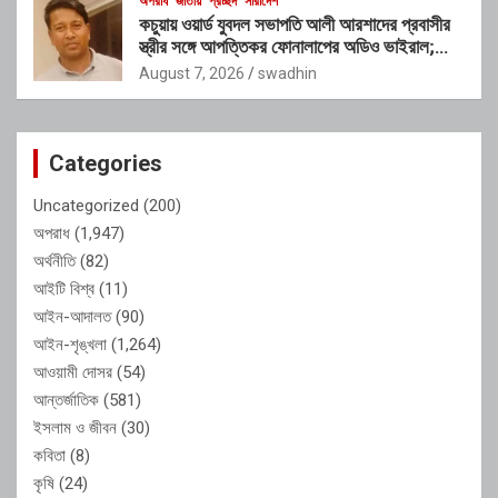
অপরাধ
জাতীয়
প্রচ্ছদ
সারাদেশ
কচুয়ায় ওয়ার্ড যুবদল সভাপতি আলী আরশাদের প্রবাসীর
স্ত্রীর সঙ্গে আপত্তিকর ফোনালাপের অডিও ভাইরাল;
শাস্তির দাবি এলাকাবাসীর
August 7, 2026
swadhin
Categories
Uncategorized
(200)
অপরাধ
(1,947)
অর্থনীতি
(82)
আইটি বিশ্ব
(11)
আইন-আদালত
(90)
আইন-শৃঙ্খলা
(1,264)
আওয়ামী দোসর
(54)
আন্তর্জাতিক
(581)
ইসলাম ও জীবন
(30)
কবিতা
(8)
কৃষি
(24)