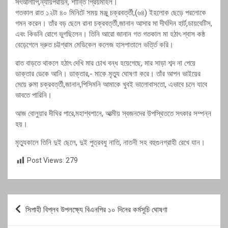
সৎআলাপি,ন্যায়পরায়ন, শান্তি প্রিয়মহিল।
গতকাল রাত ১২টা ৪০ মিনিটে সময় মঞ্জু চক্রবর্ত্তী,(৬৪) ইহলোক ছেড়ে পরলোকে
গমন করেন। তাঁর বড় ছেলে রানা চক্রবর্ত্তী,জানান আসার মা দীর্ঘদিন হার্ট,ডায়বেটিস,
এবং কিডনি রোগে ভুগছিলেন। তিনি আরো জানান গত গতকাল মা হঠাৎ শ্বাস কষ্ঠ
বেড়েগেলে দ্রুত চট্টগ্রাম মেডিকেল কলেজ হাসপাতালে ভর্ত্তি করি।
রাত বাড়তে থাকলে হঠাৎ দেখি মার চোখ বন্ধ হয়েগেছে, মার সাড়া শব্দ না পেয়ে
ডাক্তার ডেকে আনি। ডাক্তার,- মাকে মৃত্যু ঘোষণা করে। তাঁর আপন ভাইয়ের
মেয়ে রুমা চক্রবর্ত্তী,জানান,পিসিমনি আমাকে খুবই ভালোবাসতো, এভাবে চলে যাবে
ভাবতে পারিনি।
আজ বোলুয়ার দীঘির পারে,মহাশ্বশানে, আত্মীয় স্বজনদের উপস্থিততে সৎকার সম্পন্ন
হয়।
মৃত্যুকালে তিনি দুই ছেলে, দুই পুত্রবধু নাতি, নাতনী সহ বহুগুনগ্রাহী রেখে যান।
Post Views:
279
Post
সিপাহী বিপ্লব উপলক্ষ্যে বিএনপির ১০ দিনের কর্মসূচি ঘোষণা
navigation