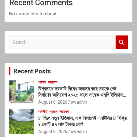
Recent Comments
No comments to show.
S
e
a
r
c
Recent Posts
h
প্রচ্ছদ
সারাদেশ
বিশ্বনাথে সরকারি নিষেধ অমান্য করে সড়কে গেট
নির্মাণের অভিযোগ ২০২৫ সালে সাবেক এমপি ইলিয়াস
আলীর নামে নামফলক স্থাপনের অভিযোগ
August 8, 2026
swadhin
অর্থনীতি
প্রচ্ছদ
সারাদেশ
চা শিল্পে নতুন ইতিহাস, এক নিলামেই এনটিসির চা বিক্রি
৪ কোটি ৪৭ লাখ টাকার বেশি
August 8, 2026
swadhin