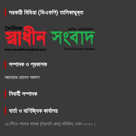
সরকারী মিডিয়া (ডিএফপি) তালিকাভুক্ত
সম্পাদক ও প্রকাশক
আনোয়ার হোসেন আকাশ
নিবার্হী সম্পাদক
বার্তা ও বাণিজ্যিক কার্যালয়
২৮/সি/৪ শাকের প্লাজা (টয়েনবি রোড) মতিঝিল, ঢাকা-১০০০।