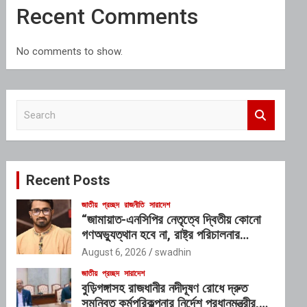
Recent Comments
No comments to show.
S
e
a
r
c
Recent Posts
h
জাতীয়
প্রচ্ছদ
রাজনীতি
সারাদেশ
“জামায়াত-এনসিপির নেতৃত্বে দ্বিতীয় কোনো
গণঅভ্যুত্থান হবে না, রাষ্ট্র পরিচালনার
যোগ্যতাও তাদের নেই”: রাশেদ খাঁনের
August 6, 2026
swadhin
জাতীয়
প্রচ্ছদ
সারাদেশ
বুড়িগঙ্গাসহ রাজধানীর নদীদূষণ রোধে দ্রুত
সমন্বিত কর্মপরিকল্পনার নির্দেশ প্রধানমন্ত্রীর,