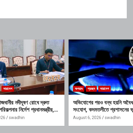
সারাদেশ
অপরাধ
প্রচ্ছদ
সারাদেশ
 রাজধানীর নদীদূষণ রোধে দ্রুত
অভিযোগের পরও বন্ধ হয়নি অবৈধ 
রিকল্পনার নির্দেশ প্রধানমন্ত্রীর,
সংযোগ, কদমতলীতে প্রশাসনের ভূ
আন্তঃসংস্থা সমন্বয় কমিটি
প্রশ্ন
026
swadhin
August 6, 2026
swadhin