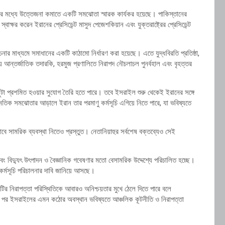
নের মধ্যে উত্তেজনা কমাতে একটি সমঝোতা স্মারক কার্যকর হয়েছে। পাকিস্তানের
ষর করেন ইরানের প্রেসিডেন্ট মাসুদ পেজেশকিয়ান এবং যুক্তরাষ্ট্রের প্রেসিডেন্ট
ার মাধ্যমে সমাধানের একটি কাঠামো নির্ধারণ করা হয়েছে। এতে যুদ্ধবিরতি প্রতিষ্ঠা,
য়ে আন্তর্জাতিক তদারকি, হরমুজ প্রণালিতে নিরাপদ নৌচলাচল পুনর্বহাল এবং বৃহত্তর
ছুটা প্রশমিত হওয়ার সুযোগ তৈরি হতে পারে। তবে ইসরাইল শুরু থেকেই ইরানের সঙ্গে
ৈতিক সমঝোতার আড়ালে ইরান তার পরমাণু কর্মসূচি এগিয়ে নিতে পারে, যা ভবিষ্যতে
ামরিক ব্যবস্থা নিতেও প্রস্তুত। নেতানিয়াহুর সর্বশেষ বক্তব্যেও সেই
 এবং বিদ্যুৎ উৎপাদন ও বৈজ্ঞানিক গবেষণার মতো বেসামরিক উদ্দেশ্যে পরিচালিত হচ্ছে।
র্মসূচি পরিচালনার দাবি জানিয়ে আসছে।
টির নিরাপত্তা পরিস্থিতিকে আবারও অনিশ্চয়তার মুখে ঠেলে দিতে পারে বলে
করের পর ইসরাইলের এমন কঠোর অবস্থান ভবিষ্যতে আঞ্চলিক কূটনীতি ও নিরাপত্তা