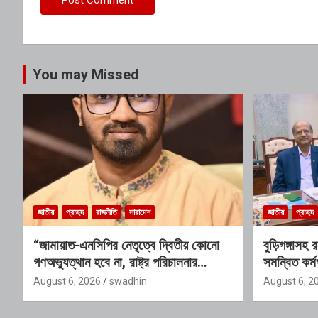
You may Missed
জাতীয়
প্রচ্ছদ
রাজনীতি
সারাদেশ
জাতীয়
প্রচ্ছদ
“জামায়াত-এনসিপির নেতৃত্বে দ্বিতীয় কোনো
বুড়িগঙ্গাসহ
গণঅভ্যুত্থান হবে না, রাষ্ট্র পরিচালনার
সমন্বিত কর্মপ
যোগ্যতাও তাদের নেই”: রাশেদ খাঁনের
গঠিত হচ্ছে 
August 6, 2026
swadhin
August 6, 2