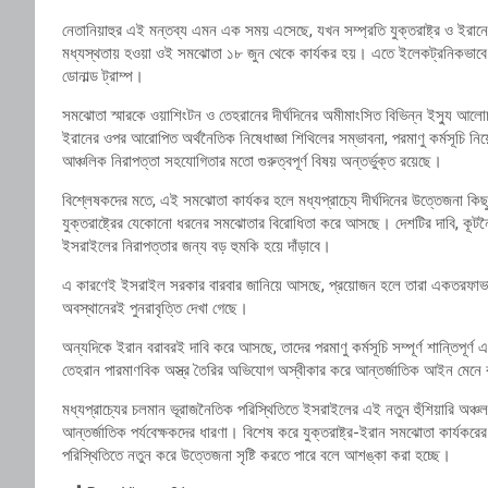
নেতানিয়াহুর এই মন্তব্য এমন এক সময় এসেছে, যখন সম্প্রতি যুক্তরাষ্ট্র ও ইরা
মধ্যস্থতায় হওয়া ওই সমঝোতা ১৮ জুন থেকে কার্যকর হয়। এতে ইলেকট্রনিকভাবে স্বাক্
ডোনাল্ড ট্রাম্প।
সমঝোতা স্মারকে ওয়াশিংটন ও তেহরানের দীর্ঘদিনের অমীমাংসিত বিভিন্ন ইস্যু আলোচন
ইরানের ওপর আরোপিত অর্থনৈতিক নিষেধাজ্ঞা শিথিলের সম্ভাবনা, পরমাণু কর্মসূচি নি
আঞ্চলিক নিরাপত্তা সহযোগিতার মতো গুরুত্বপূর্ণ বিষয় অন্তর্ভুক্ত রয়েছে।
বিশ্লেষকদের মতে, এই সমঝোতা কার্যকর হলে মধ্যপ্রাচ্যে দীর্ঘদিনের উত্তেজনা কি
যুক্তরাষ্ট্রের যেকোনো ধরনের সমঝোতার বিরোধিতা করে আসছে। দেশটির দাবি, কূটন
ইসরাইলের নিরাপত্তার জন্য বড় হুমকি হয়ে দাঁড়াবে।
এ কারণেই ইসরাইল সরকার বারবার জানিয়ে আসছে, প্রয়োজন হলে তারা একতরফাভাবে স
অবস্থানেরই পুনরাবৃত্তি দেখা গেছে।
অন্যদিকে ইরান বরাবরই দাবি করে আসছে, তাদের পরমাণু কর্মসূচি সম্পূর্ণ শান্তিপূর্ণ
তেহরান পারমাণবিক অস্ত্র তৈরির অভিযোগ অস্বীকার করে আন্তর্জাতিক আইন মেনে ক
মধ্যপ্রাচ্যের চলমান ভূরাজনৈতিক পরিস্থিতিতে ইসরাইলের এই নতুন হুঁশিয়ারি অঞ্চল
আন্তর্জাতিক পর্যবেক্ষকদের ধারণা। বিশেষ করে যুক্তরাষ্ট্র-ইরান সমঝোতা কার্য
পরিস্থিতিতে নতুন করে উত্তেজনা সৃষ্টি করতে পারে বলে আশঙ্কা করা হচ্ছে।