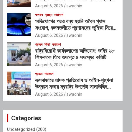
গঠিত হচ্ছে আন্তঃসংস্থা সমন্বয় কমিটি
August 6, 2026
swadhin
অপরাধ
প্রচ্ছদ
সারাদেশ
অভিযোগের পরও বন্ধ হয়নি অবৈধ গ্যাস
সংযোগ, কদমতলীতে প্রশাসনের ভূমিকা নিয়ে
প্রশ্ন
August 6, 2026
swadhin
প্রচ্ছদ
শিক্ষা
সারাদেশ
রাষ্ট্রবিরোধী কার্যকলাপের অভিযোগ: জবির ৬৮
শিক্ষককে ঘিরে তদন্তে ৪ সদস্যের কমিটি
August 6, 2026
swadhin
প্রচ্ছদ
সারাদেশ
কক্সবাজারে মাদক প্রতিরোধ ও আইন-শৃঙ্খলা
উন্নয়ন সভায় স্বরাষ্ট্র উপদেষ্টা সালাউদ্দিন
আহমদ
August 6, 2026
swadhin
Categories
Uncategorized
(200)