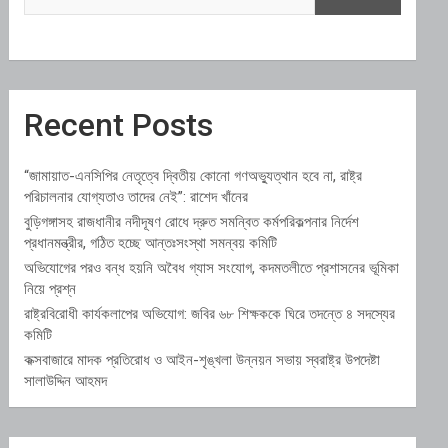
Recent Posts
“জামায়াত-এনসিপির নেতৃত্বে দ্বিতীয় কোনো গণঅভ্যুত্থান হবে না, রাষ্ট্র
পরিচালনার যোগ্যতাও তাদের নেই”: রাশেদ খাঁনের
বুড়িগঙ্গাসহ রাজধানীর নদীদূষণ রোধে দ্রুত সমন্বিত কর্মপরিকল্পনার নির্দেশ
প্রধানমন্ত্রীর, গঠিত হচ্ছে আন্তঃসংস্থা সমন্বয় কমিটি
অভিযোগের পরও বন্ধ হয়নি অবৈধ গ্যাস সংযোগ, কদমতলীতে প্রশাসনের ভূমিকা
নিয়ে প্রশ্ন
রাষ্ট্রবিরোধী কার্যকলাপের অভিযোগ: জবির ৬৮ শিক্ষককে ঘিরে তদন্তে ৪ সদস্যের
কমিটি
কক্সবাজারে মাদক প্রতিরোধ ও আইন-শৃঙ্খলা উন্নয়ন সভায় স্বরাষ্ট্র উপদেষ্টা
সালাউদ্দিন আহমদ