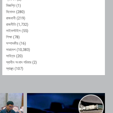
বিজ্ঞপ্তি
(1)
বিনোদন
(280)
রাজধানী
(219)
রাজনীতি
(1,732)
লাইফস্টাইল
(55)
শিক্ষা
(78)
সম্পাদকীয়
(16)
সারাদেশ
(10,383)
সাহিত্য
(20)
স্বাধীন সংবাদ পরিবার
(2)
স্বাস্থ্য
(107)