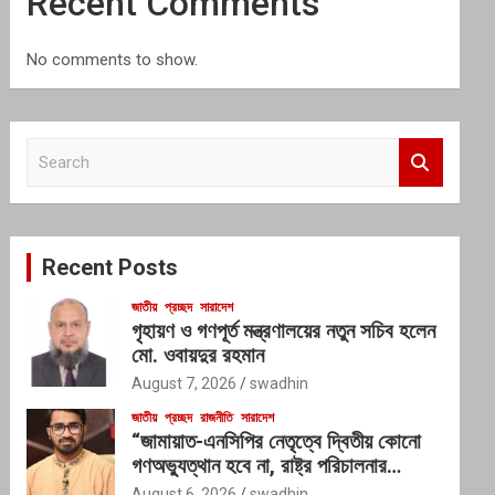
Recent Comments
No comments to show.
S
e
a
r
c
Recent Posts
h
জাতীয়
প্রচ্ছদ
সারাদেশ
গৃহায়ণ ও গণপূর্ত মন্ত্রণালয়ের নতুন সচিব হলেন
মো. ওবায়দুর রহমান
August 7, 2026
swadhin
জাতীয়
প্রচ্ছদ
রাজনীতি
সারাদেশ
“জামায়াত-এনসিপির নেতৃত্বে দ্বিতীয় কোনো
গণঅভ্যুত্থান হবে না, রাষ্ট্র পরিচালনার
যোগ্যতাও তাদের নেই”: রাশেদ খাঁনের
August 6, 2026
swadhin