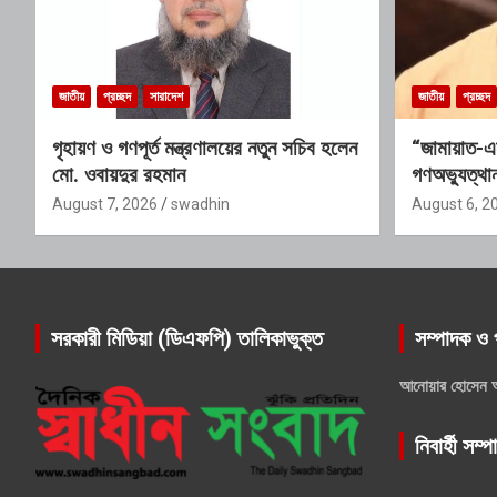
জাতীয়
প্রচ্ছদ
সারাদেশ
জাতীয়
প্রচ্ছদ
গৃহায়ণ ও গণপূর্ত মন্ত্রণালয়ের নতুন সচিব হলেন
“জামায়াত-এ
মো. ওবায়দুর রহমান
গণঅভ্যুত্থান
যোগ্যতাও তা
August 7, 2026
swadhin
August 6, 2
সরকারী মিডিয়া (ডিএফপি) তালিকাভুক্ত
সম্পাদক ও 
আনোয়ার হোসেন 
নিবার্হী সম্