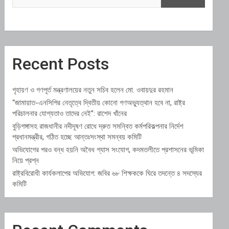
Recent Posts
গৃহায়ণ ও গণপূর্ত মন্ত্রণালয়ের নতুন সচিব হলেন মো. ওবায়দুর রহমান
“জামায়াত-এনসিপির নেতৃত্বে দ্বিতীয় কোনো গণঅভ্যুত্থান হবে না, রাষ্ট্র
পরিচালনার যোগ্যতাও তাদের নেই”: রাশেদ খাঁনের
বুড়িগঙ্গাসহ রাজধানীর নদীদূষণ রোধে দ্রুত সমন্বিত কর্মপরিকল্পনার নির্দেশ
প্রধানমন্ত্রীর, গঠিত হচ্ছে আন্তঃসংস্থা সমন্বয় কমিটি
অভিযোগের পরও বন্ধ হয়নি অবৈধ গ্যাস সংযোগ, কদমতলীতে প্রশাসনের ভূমিকা
নিয়ে প্রশ্ন
রাষ্ট্রবিরোধী কার্যকলাপের অভিযোগ: জবির ৬৮ শিক্ষককে ঘিরে তদন্তে ৪ সদস্যের
কমিটি