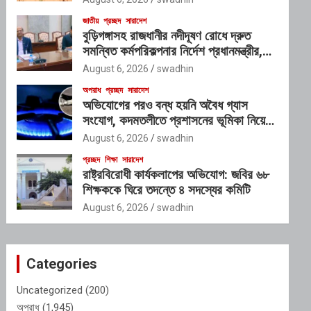
জাতীয়
প্রচ্ছদ
সারাদেশ
বুড়িগঙ্গাসহ রাজধানীর নদীদূষণ রোধে দ্রুত
সমন্বিত কর্মপরিকল্পনার নির্দেশ প্রধানমন্ত্রীর,
গঠিত হচ্ছে আন্তঃসংস্থা সমন্বয় কমিটি
August 6, 2026
swadhin
অপরাধ
প্রচ্ছদ
সারাদেশ
অভিযোগের পরও বন্ধ হয়নি অবৈধ গ্যাস
সংযোগ, কদমতলীতে প্রশাসনের ভূমিকা নিয়ে
প্রশ্ন
August 6, 2026
swadhin
প্রচ্ছদ
শিক্ষা
সারাদেশ
রাষ্ট্রবিরোধী কার্যকলাপের অভিযোগ: জবির ৬৮
শিক্ষককে ঘিরে তদন্তে ৪ সদস্যের কমিটি
August 6, 2026
swadhin
Categories
Uncategorized
(200)
অপরাধ
(1,945)