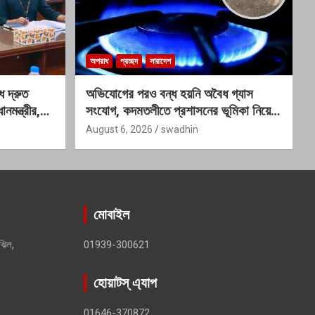
অপরাধ
প্রচ্ছদ
সারাদেশ
ে দ্রুত
অভিযোগের পরও বন্ধ হয়নি অবৈধ গ্যাস
ানমন্ত্রীর,
সংযোগ, কদমতলীতে প্রশাসনের ভূমিকা নিয়ে
 কমিটি
প্রশ্ন
August 6, 2026
swadhin
মোবাইল
ঝিল,
01939-300621
হোয়াটস্ এ্যাপ
01646-370872