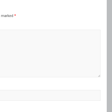
re marked
*