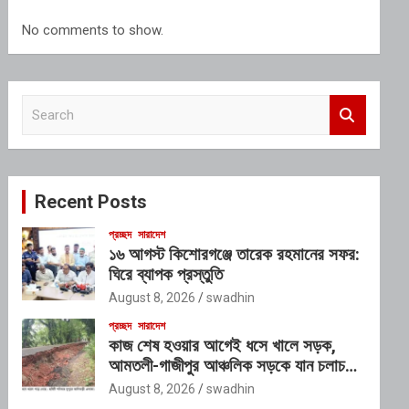
No comments to show.
S
e
a
r
c
Recent Posts
h
প্রচ্ছদ
সারাদেশ
১৬ আগস্ট কিশোরগঞ্জে তারেক রহমানের সফর:
ঘিরে ব্যাপক প্রস্তুতি
August 8, 2026
swadhin
প্রচ্ছদ
সারাদেশ
কাজ শেষ হওয়ার আগেই ধসে খালে সড়ক,
আমতলী-গাজীপুর আঞ্চলিক সড়কে যান চলাচল
বন্ধ
August 8, 2026
swadhin