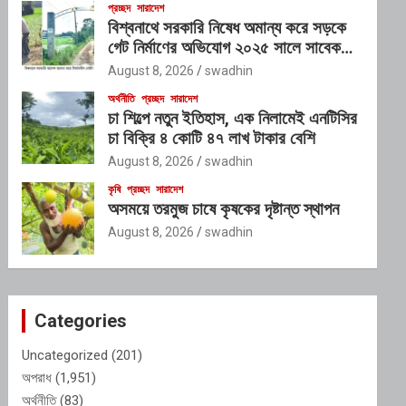
প্রচ্ছদ
সারাদেশ
বিশ্বনাথে সরকারি নিষেধ অমান্য করে সড়কে
গেট নির্মাণের অভিযোগ ২০২৫ সালে সাবেক
এমপি ইলিয়াস আলীর নামে নামফলক স্থাপনের
August 8, 2026
swadhin
অভিযোগ
অর্থনীতি
প্রচ্ছদ
সারাদেশ
চা শিল্পে নতুন ইতিহাস, এক নিলামেই এনটিসির
চা বিক্রি ৪ কোটি ৪৭ লাখ টাকার বেশি
August 8, 2026
swadhin
কৃষি
প্রচ্ছদ
সারাদেশ
অসময়ে তরমুজ চাষে কৃষকের দৃষ্টান্ত স্থাপন
August 8, 2026
swadhin
Categories
Uncategorized
(201)
অপরাধ
(1,951)
অর্থনীতি
(83)