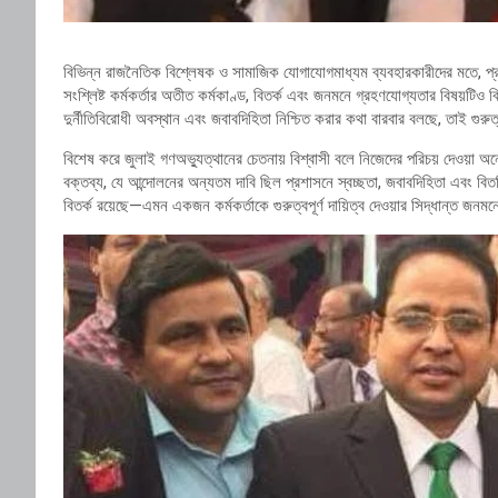
বিভিন্ন রাজনৈতিক বিশ্লেষক ও সামাজিক যোগাযোগমাধ্যম ব্যবহারকারীদের মতে, প্রশাস
সংশ্লিষ্ট কর্মকর্তার অতীত কর্মকাণ্ড, বিতর্ক এবং জনমনে গ্রহণযোগ্যতার বিষয়টিও
দুর্নীতিবিরোধী অবস্থান এবং জবাবদিহিতা নিশ্চিত করার কথা বারবার বলছে, তাই গুরু
বিশেষ করে জুলাই গণঅভ্যুত্থানের চেতনায় বিশ্বাসী বলে নিজেদের পরিচয় দেওয়া অ
বক্তব্য, যে আন্দোলনের অন্যতম দাবি ছিল প্রশাসনে স্বচ্ছতা, জবাবদিহিতা এবং বিতর্
বিতর্ক রয়েছে—এমন একজন কর্মকর্তাকে গুরুত্বপূর্ণ দায়িত্ব দেওয়ার সিদ্ধান্ত জনমনে