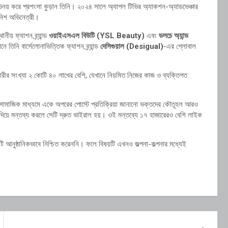
নয় করে প্রশংসা কুড়ান তিনি। ২০২৪ সালে অ্যাপল টিভির অ্যাকশন-অ্যাডভেঞ্চার
ানিশ অভিনেত্রী।
ীয় ফ্যাশন ব্র্যান্ড
ওয়াইএসএল বিউটি (YSL Beauty)
এবং
ডলচে অ্যান্ড
ে তিনি বার্সেলোনাভিত্তিক ফ্যাশন ব্র্যান্ড
দেসিগুয়াল (Desigual)
-এর গ্লোবাল
সারীর সংখ্যা ২ কোটি ৪০ লাখের বেশি, যেখানে নিয়মিত নিজের কাজ ও ব্যক্তিগত
েও সামাজিক মাধ্যমে একে অপরের পোস্টে প্রতিক্রিয়া জানানো ভক্তদের কৌতূহল আরও
োজি দিয়ে মন্তব্য করলে সেটি দ্রুত ভাইরাল হয়। ওই মন্তব্যে ১৭ হাজারেরও বেশি লাইক
টি আনুষ্ঠানিকভাবে নিশ্চিত করেননি। ফলে বিষয়টি এখনও জল্পনা-কল্পনার মধ্যেই