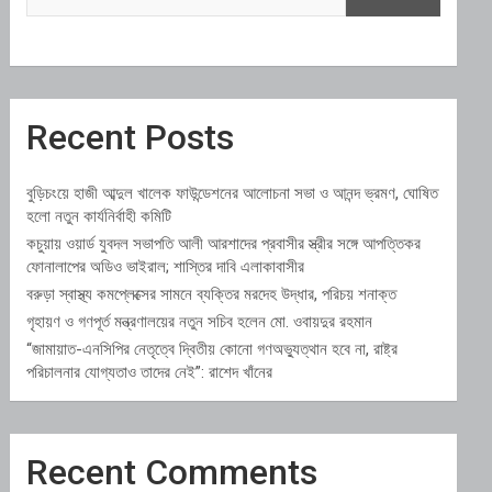
Recent Posts
বুড়িচংয়ে হাজী আব্দুল খালেক ফাউন্ডেশনের আলোচনা সভা ও আনন্দ ভ্রমণ, ঘোষিত
হলো নতুন কার্যনির্বাহী কমিটি
কচুয়ায় ওয়ার্ড যুবদল সভাপতি আলী আরশাদের প্রবাসীর স্ত্রীর সঙ্গে আপত্তিকর
ফোনালাপের অডিও ভাইরাল; শাস্তির দাবি এলাকাবাসীর
বরুড়া স্বাস্থ্য কমপ্লেক্সের সামনে ব্যক্তির মরদেহ উদ্ধার, পরিচয় শনাক্ত
গৃহায়ণ ও গণপূর্ত মন্ত্রণালয়ের নতুন সচিব হলেন মো. ওবায়দুর রহমান
“জামায়াত-এনসিপির নেতৃত্বে দ্বিতীয় কোনো গণঅভ্যুত্থান হবে না, রাষ্ট্র
পরিচালনার যোগ্যতাও তাদের নেই”: রাশেদ খাঁনের
Recent Comments