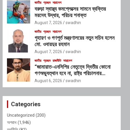
জাতীয়
প্রচ্ছদ
সারাদেশ
বরুড়া স্বাস্থ্য কমপ্লেক্সের সামনে ব্যক্তির
মরদেহ উদ্ধার, পরিচয় শনাক্ত
August 7, 2026
swadhin
জাতীয়
প্রচ্ছদ
সারাদেশ
গৃহায়ণ ও গণপূর্ত মন্ত্রণালয়ের নতুন সচিব হলেন
মো. ওবায়দুর রহমান
August 7, 2026
swadhin
জাতীয়
প্রচ্ছদ
রাজনীতি
সারাদেশ
“জামায়াত-এনসিপির নেতৃত্বে দ্বিতীয় কোনো
গণঅভ্যুত্থান হবে না, রাষ্ট্র পরিচালনার
যোগ্যতাও তাদের নেই”: রাশেদ খাঁনের
August 6, 2026
swadhin
Categories
Uncategorized
(200)
অপরাধ
(1,946)
অর্থনীতি
(82)