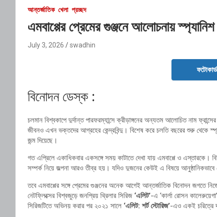
আন্তর্জাতিক
খেলা
প্রচ্ছদ
এমবাপ্পের প্রেমের গুঞ্জনে আলোচনায় স্প্যান
July 3, 2026
swadhin
ফটোকার্
বিনোদন ডেস্ক :
চলমান বিশ্বকাপে দুর্দান্ত পারফরম্যান্সে ক্রীড়াঙ্গনের অন্যতম আলোচিত নাম ফ্রান্
জীবনও এখন ভক্তদের আগ্রহের কেন্দ্রবিন্দু। বিশেষ করে চলতি বছরের শুরু থেকে স্প
জন্ম দিয়েছে।
গত এপ্রিলে একাধিকবার একসঙ্গে সময় কাটাতে দেখা যায় এমবাপ্পে ও এস্তারকে। বিভিন্
সম্পর্ক নিয়ে জল্পনা আরও তীব্র হয়। যদিও দুজনের কেউই এ বিষয়ে আনুষ্ঠানিকভাব
তবে এমবাপ্পের সঙ্গে প্রেমের গুঞ্জনের অনেক আগেই আন্তর্জাতিক বিনোদন জগতে 
নেটফ্লিক্সের বিশ্বজুড়ে জনপ্রিয় থ্রিলার সিরিজ
‘এলিট’
-এ ‘কার্লা রোসন কালেরুয়েগা
সিরিজটিতে অভিনয় করার পর ২০২১ সালে
‘এলিট: শর্ট স্টোরিজ’
-এও একই চরিত্রে দ