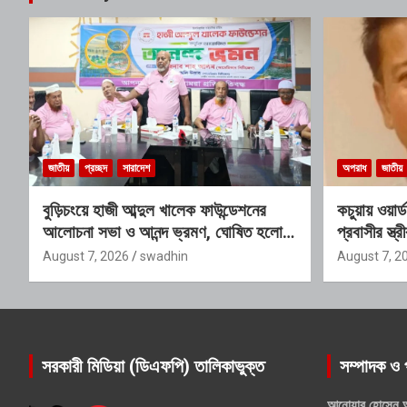
জাতীয়
প্রচ্ছদ
সারাদেশ
অপরাধ
জাতীয়
বুড়িচংয়ে হাজী আব্দুল খালেক ফাউন্ডেশনের
কচুয়ায় ওয়ার
আলোচনা সভা ও আনন্দ ভ্রমণ, ঘোষিত হলো
প্রবাসীর স্ত
নতুন কার্যনির্বাহী কমিটি
অডিও ভাইরাল
August 7, 2026
swadhin
August 7, 2
সরকারী মিডিয়া (ডিএফপি) তালিকাভুক্ত
সম্পাদক ও 
আনোয়ার হোসেন 