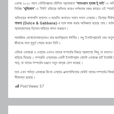
এরপর ২০২০ সালে নেটফ্লিক্সের মৌলিক প্রযোজনা
‘সামওয়ান হ্যাজ টু ডাই’
-এ অভি
সিরিজ
‘বান্দিদোস’
-এ ‘লিলি’ চরিত্রে অভিনয় করেও দর্শকদের নজর কাড়েন এই স্প্য
অভিনয়ের পাশাপাশি ফ্যাশন ও মডেলিং জগতেও সমান সফল এস্তার। বিশ্বের শীর্ষস্থান
গাবানা (Dolce & Gabbana)
-র সঙ্গে কাজ করার অভিজ্ঞতা রয়েছে তার। বর্তমান
অ্যাম্বাসেডর হিসেবে দায়িত্ব পালন করছেন।
সামাজিক যোগাযোগমাধ্যমেও তার জনপ্রিয়তা ঈর্ষণীয়। শুধু ইনস্টাগ্রামেই তার অনু
জীবনের নানা মুহূর্ত শেয়ার করেন তিনি।
এদিকে এমবাপ্পে ও এস্তার এখনও তাদের সম্পর্কের বিষয়ে প্রকাশ্যে কিছু না বলল
বাড়িয়ে দিয়েছে। সম্প্রতি এস্তারের একটি ইনস্টাগ্রাম পোস্টে এমবাপ্পে হার্ট ইম
পড়ে, যা তাদের সম্পর্কের গুঞ্জনে নতুন মাত্রা যোগ করেছে।
তবে এখন পর্যন্ত এমবাপ্পে কিংবা এস্তার এক্সপোসিতোর কেউই তাদের সম্পর্কের বিষয়
সীমাবদ্ধ রয়েছে।
Post Views:
57
Post