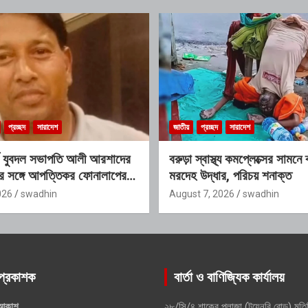
প্রচ্ছদ
সারাদেশ
জাতীয়
প্রচ্ছদ
সারাদেশ
্ড যুবদল সভাপতি আলী আরশাদের
বরুড়া স্বাস্থ্য কমপ্লেক্সের সামনে 
্রীর সঙ্গে আপত্তিকর ফোনালাপের
মরদেহ উদ্ধার, পরিচয় শনাক্ত
; শাস্তির দাবি এলাকাবাসীর
026
swadhin
August 7, 2026
swadhin
প্রকাশক
বার্তা ও বাণিজ্যিক কার্যালয়
আকাশ
২৮/সি/৪ শাকের প্লাজা (টয়েনবি রোড) মতি