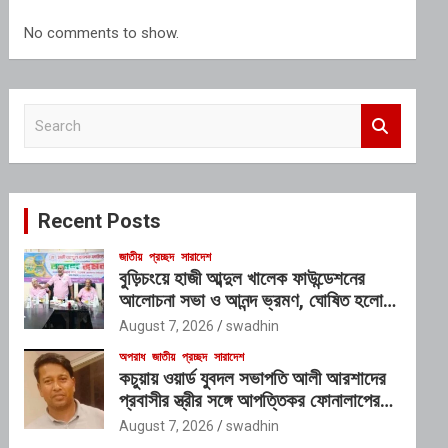
No comments to show.
S
e
a
r
c
Recent Posts
h
জাতীয়
প্রচ্ছদ
সারাদেশ
বুড়িচংয়ে হাজী আব্দুল খালেক ফাউন্ডেশনের
আলোচনা সভা ও আনন্দ ভ্রমণ, ঘোষিত হলো
নতুন কার্যনির্বাহী কমিটি
August 7, 2026
swadhin
অপরাধ
জাতীয়
প্রচ্ছদ
সারাদেশ
কচুয়ায় ওয়ার্ড যুবদল সভাপতি আলী আরশাদের
প্রবাসীর স্ত্রীর সঙ্গে আপত্তিকর ফোনালাপের
অডিও ভাইরাল; শাস্তির দাবি এলাকাবাসীর
August 7, 2026
swadhin