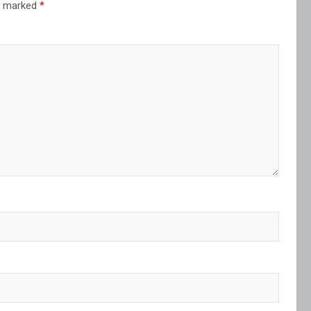
re marked
*