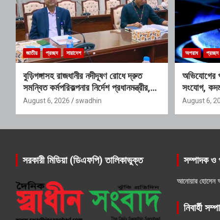
জাতীয়
প্রচ্ছদ
সারাদেশ
অপরাধ
প্রচ্ছদ
বুড়িগঙ্গাসহ রাজধানীর নদীদূষণ রোধে দ্রুত
অভিযোগের প
সমন্বিত কর্মপরিকল্পনার নির্দেশ প্রধানমন্ত্রীর,
সংযোগ, কদম
গঠিত হচ্ছে আন্তঃসংস্থা সমন্বয় কমিটি
প্রশ্ন
August 6, 2026
swadhin
August 6, 2
সরকারী মিডিয়া (ডিএফপি) তালিকাভুক্ত
সম্পাদক ও 
আনোয়ার হোসেন 
নিবার্হী সম্