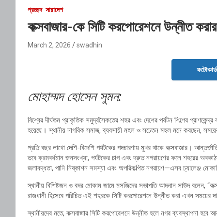
প্রচ্ছদ
সারাদেশ
কক্সবাজার-কে সিটি করপোরেশনে উন্নীত করার
March 2, 2026
swadhin
ফটোকার্
মোহাম্মদ হোসেন সুমন:
বিশ্বের দীর্ঘতম প্রাকৃতিক সমুদ্রসৈকতের শহর এবং দেশের পর্যটন শিল্পের প্রাণকেন্দ্র
হয়েছে। স্থানীয় নাগরিক সমাজ, ব্যবসায়ী মহল ও সচেতন মহল মনে করছেন, সময়ের ব
প্রতি বছর লাখো দেশি-বিদেশি পর্যটকের পদচারণায় মুখর থাকে কক্সবাজার। আন্তর্জাতি
তবে ক্রমবর্ধমান জনসংখ্যা, পর্যটকের চাপ এবং দ্রুত নগরায়ণের ফলে শহরের অবকাঠা
জলাবদ্ধতা, পানি নিষ্কাশন সমস্যা এবং অপরিকল্পিত নগরায়ণ—এসব চ্যালেঞ্জ মোকাব
স্থানীয় বিশিষ্টজন ও বদর মোকাম জামে মসজিদের সভাপতি আদনান সাউদ বলেন, “কক্সব
রাজধানী হিসেবে পরিচিত এই শহরকে সিটি করপোরেশনে উন্নীত করা এখন সময়ের দা
স্থানীয়দের মতে, কক্সবাজার সিটি করপোরেশনে উন্নীত হলে নগর ব্যবস্থাপনা হবে আর