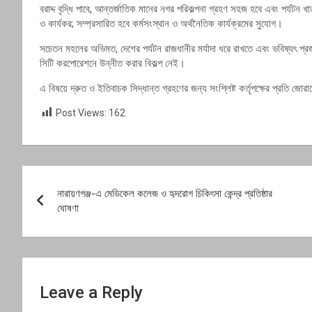
বরাদ্দ বৃদ্ধি পাবে, আন্তর্জাতিক মানের নগর পরিকল্পনা গ্রহণ সহজ হবে এবং পর্যটন খা
ও কার্যকর; সম্প্রসারিত হবে কর্মসংস্থান ও অর্থনৈতিক কার্যক্রমের সুযোগ।
সচেতন মহলের অভিমত, দেশের পর্যটন রাজধানীর মর্যাদা ধরে রাখতে এবং ভবিষ্যৎ প্রজ
সিটি করপোরেশনে উন্নীত করার বিকল্প নেই।
এ বিষয়ে দ্রুত ও ইতিবাচক সিদ্ধান্ত গ্রহণের জন্য সংশ্লিষ্ট কর্তৃপক্ষের প্রতি জোর
Post Views:
162
Post
নারায়ণগঞ্জ-এ মেডিকেল কলেজ ও হৃদরোগ চিকিৎসা কেন্দ্র প্রতিষ্ঠার
navigation
ঘোষণা
Leave a Reply