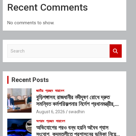
Recent Comments
No comments to show.
S
e
a
r
c
Recent Posts
h
জাতীয়
প্রচ্ছদ
সারাদেশ
বুড়িগঙ্গাসহ রাজধানীর নদীদূষণ রোধে দ্রুত
সমন্বিত কর্মপরিকল্পনার নির্দেশ প্রধানমন্ত্রীর,
গঠিত হচ্ছে আন্তঃসংস্থা সমন্বয় কমিটি
August 6, 2026
swadhin
অপরাধ
প্রচ্ছদ
সারাদেশ
অভিযোগের পরও বন্ধ হয়নি অবৈধ গ্যাস
সংযোগ, কদমতলীতে প্রশাসনের ভূমিকা নিয়ে