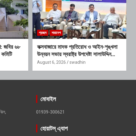
প্রচ্ছদ
সারাদেশ
োগ: জবির ৬৮
কক্সবাজারে মাদক প্রতিরোধ ও আইন-শৃঙ্খলা
 কমিটি
উন্নয়ন সভায় স্বরাষ্ট্র উপদেষ্টা সালাউদ্দিন
আহমদ
August 6, 2026
swadhin
মোবাইল
ঝিল,
01939-300621
হোয়াটস্ এ্যাপ