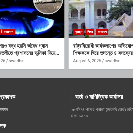
সারাদেশ
প্রচ্ছদ
শিক্ষা
সারাদেশ
রও বন্ধ হয়নি অবৈধ গ্যাস
রাষ্ট্রবিরোধী কার্যকলাপের অভিয
তলীতে প্রশাসনের ভূমিকা নিয়ে
শিক্ষককে ঘিরে তদন্তে ৪ সদস্যের
026
swadhin
August 6, 2026
swadhin
প্রকাশক
বার্তা ও বাণিজ্যিক কার্যালয়
আকাশ
২৮/সি/৪ শাকের প্লাজা (টয়েনবি রোড) মতি
ঢাকা-১০০০।
পাদক