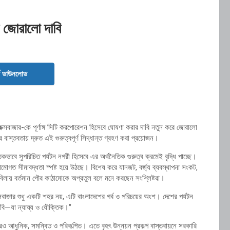
 জোরালো দাবি
ড ডাউনলোড
কক্সবাজার
-কে পূর্ণাঙ্গ সিটি করপোরেশন হিসেবে ঘোষণা করার দাবি নতুন করে জোরালো
াস্তবতায় দ্রুত এই গুরুত্বপূর্ণ সিদ্ধান্ত গ্রহণ করা প্রয়োজন।
কভাবে সুপরিচিত পর্যটন নগরী হিসেবে এর অর্থনৈতিক গুরুত্ব ক্রমেই বৃদ্ধি পাচ্ছে।
মোগত সীমাবদ্ধতা স্পষ্ট হয়ে উঠছে। বিশেষ করে যানজট, বর্জ্য ব্যবস্থাপনা সংকট,
িলায় বর্তমান পৌর কাঠামোকে অপ্রতুল বলে মনে করছেন সংশ্লিষ্টরা।
াজার শুধু একটি শহর নয়, এটি বাংলাদেশের গর্ব ও পরিচয়ের অংশ। দেশের পর্যটন
বি—যা ন্যায্য ও যৌক্তিক।”
ও আধুনিক, সমন্বিত ও পরিকল্পিত। এতে বৃহৎ উন্নয়ন প্রকল্প বাস্তবায়নে সরকারি