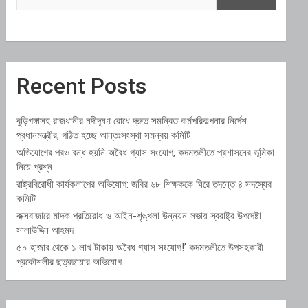
Recent Posts
বুড়িগঙ্গাসহ রাজধানীর নদীদূষণ রোধে দ্রুত সমন্বিত কর্মপরিকল্পনার নির্দেশ
প্রধানমন্ত্রীর, গঠিত হচ্ছে আন্তঃসংস্থা সমন্বয় কমিটি
অভিযোগের পরও বন্ধ হয়নি অবৈধ গ্যাস সংযোগ, কদমতলীতে প্রশাসনের ভূমিকা
নিয়ে প্রশ্ন
রাষ্ট্রবিরোধী কার্যকলাপের অভিযোগ: জবির ৬৮ শিক্ষককে ঘিরে তদন্তে ৪ সদস্যের
কমিটি
কক্সবাজারে মাদক প্রতিরোধ ও আইন-শৃঙ্খলা উন্নয়ন সভায় স্বরাষ্ট্র উপদেষ্টা
সালাউদ্দিন আহমদ
৫০ হাজার থেকে ১ লাখ টাকায় অবৈধ গ্যাস সংযোগ!’ কদমতলীতে উপসহকারী
প্রকৌশলীর ছত্রছায়ার অভিযোগ