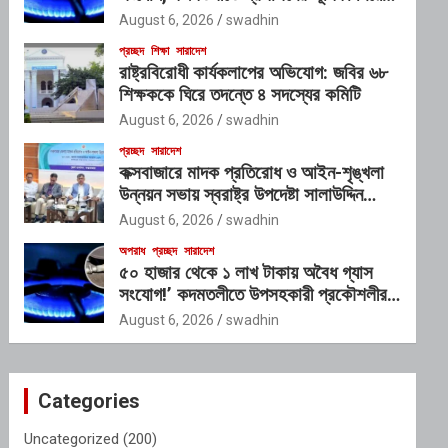
প্রশ্ন
August 6, 2026
swadhin
প্রচ্ছদ
শিক্ষা
সারাদেশ
রাষ্ট্রবিরোধী কার্যকলাপের অভিযোগ: জবির ৬৮
শিক্ষককে ঘিরে তদন্তে ৪ সদস্যের কমিটি
August 6, 2026
swadhin
প্রচ্ছদ
সারাদেশ
কক্সবাজারে মাদক প্রতিরোধ ও আইন-শৃঙ্খলা
উন্নয়ন সভায় স্বরাষ্ট্র উপদেষ্টা সালাউদ্দিন
আহমদ
August 6, 2026
swadhin
অপরাধ
প্রচ্ছদ
সারাদেশ
৫০ হাজার থেকে ১ লাখ টাকায় অবৈধ গ্যাস
সংযোগ!’ কদমতলীতে উপসহকারী প্রকৌশলীর
ছত্রছায়ার অভিযোগ
August 6, 2026
swadhin
Categories
Uncategorized
(200)