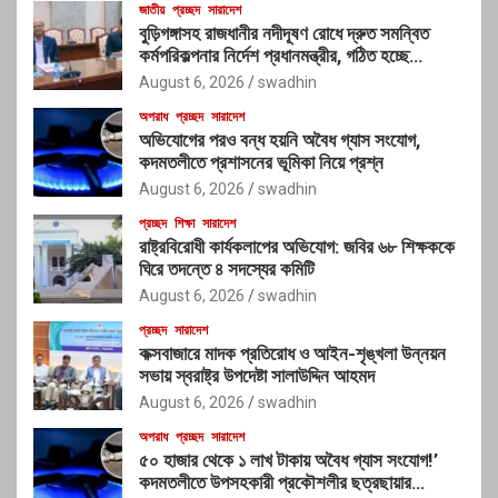
জাতীয়
প্রচ্ছদ
সারাদেশ
বুড়িগঙ্গাসহ রাজধানীর নদীদূষণ রোধে দ্রুত সমন্বিত
কর্মপরিকল্পনার নির্দেশ প্রধানমন্ত্রীর, গঠিত হচ্ছে
আন্তঃসংস্থা সমন্বয় কমিটি
August 6, 2026
swadhin
অপরাধ
প্রচ্ছদ
সারাদেশ
অভিযোগের পরও বন্ধ হয়নি অবৈধ গ্যাস সংযোগ,
কদমতলীতে প্রশাসনের ভূমিকা নিয়ে প্রশ্ন
August 6, 2026
swadhin
প্রচ্ছদ
শিক্ষা
সারাদেশ
রাষ্ট্রবিরোধী কার্যকলাপের অভিযোগ: জবির ৬৮ শিক্ষককে
ঘিরে তদন্তে ৪ সদস্যের কমিটি
August 6, 2026
swadhin
প্রচ্ছদ
সারাদেশ
কক্সবাজারে মাদক প্রতিরোধ ও আইন-শৃঙ্খলা উন্নয়ন
সভায় স্বরাষ্ট্র উপদেষ্টা সালাউদ্দিন আহমদ
August 6, 2026
swadhin
অপরাধ
প্রচ্ছদ
সারাদেশ
৫০ হাজার থেকে ১ লাখ টাকায় অবৈধ গ্যাস সংযোগ!’
কদমতলীতে উপসহকারী প্রকৌশলীর ছত্রছায়ার