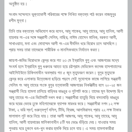
অনুষ্ঠিত হয়।
সংবাদ সম্মেলনে ভুক্তভোগী পরিবারের পক্ষে লিখিত বক্তব্য পাঠ করেন নাজমুনুর
রশীদ মুন্না।
তিনি তার বক্তব্যে অভিযোগ করে বলেন, আবু শাকের, আবু তাহের, আবু হানিফ, আলী
হায়দার গং-এর সঙ্গে সন্ত্রাসী সেলিম, নাছির, নাঈম হোসেন মানিক, বরকত আলী,
সাখাওয়াত, মনা এবং মোহাম্মদ আলী গং-এর দীর্ঘদিন ধরে বিরোধ চলে আসছিল।
প্রায় সময় তারা তাদেরকে শারীরিক ও মানসিকভাবে নির্যাতন করত।
জায়গা-জমির বিরোধকে কেন্দ্র করে গত ২৩ মে ইব্রাহিম বুলু এবং আজগরের মধ্যে
সংঘর্ষ হলে ইব্রাহিম বুলু গুরুতর আহত হয়ে চট্টগ্রাম মেডিকেল কলেজ হাসপাতালের
আইসিইউতে চিকিৎসাধীন অবস্থায় গত ৫ জুন মৃত্যুবরণ করেন। বুলুর মৃত্যুকে
কেন্দ্র করে এলাকায় উত্তেজনা ছড়িয়ে পড়লে সেই সুযোগকে কাজে লাগিয়ে সন্ত্রাসী
সেলিম গং আবু তাহের গংকে বুলুর হত্যাকারী আজগরের নিকটাত্মীয় বলে ২০-২৫ জন
সন্ত্রাসী নিয়ে হামলা চালিয়ে বাড়িঘর ভাঙচুর ও লুটপাট করে। তাদের মূল উদ্দেশ্য ছিল
আবু তাহের গং-এর ভিটেমাটি দখল করা। সন্ত্রাসীরা হাতুড়ি দিয়ে বসতবাড়ি ভাঙচুর
করে ঘরের ভেতর ঢুকে মহিলাদেরকে ব্যাপক মারধর করে। সন্ত্রাসীরা নগদ ১২ লক্ষ
টাকা, ২ ভরি স্বর্ণ, গুরুত্বপূর্ণ দলিল, টিভি, ফ্রিজ, আলমিরাসহ প্রায় ২২ লক্ষ টাকার
মালামাল লুট করে নিয়ে যায়। তারা আলী আজগর, আবু শাকের, আবু তাহের, আবু
হানিফ, আলী হায়দারের মালিকানাধীন ৫টি ঘর ভেঙে গুঁড়িয়ে দেয়। যাওয়ার সময়
পুনরায় ঘরে ঢুকলে গুম-খুন করার হুমকি দিয়ে চলে যায়। এ সময় হামলাকারীরা