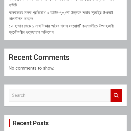
কমিটি
কক্সবাজারে মাদক প্রতিরোধ ও আইন-শৃঙ্খলা উন্নয়ন সভায় স্বরাষ্ট্র উপদেষ্টা
সালাউদ্দিন আহমদ
৫০ হাজার থেকে ১ লাখ টাকায় অবৈধ গ্যাস সংযোগ!’ কদমতলীতে উপসহকারী
প্রকৌশলীর ছত্রছায়ার অভিযোগ
Recent Comments
No comments to show.
S
e
a
r
c
Recent Posts
h