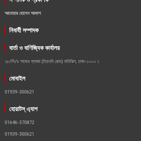
আনোয়ার হোসেন আকাশ
নিবার্হী সম্পাদক
বার্তা ও বাণিজ্যিক কার্যালয়
২৮/সি/৪ শাকের প্লাজা (টয়েনবি রোড) মতিঝিল, ঢাকা-১০০০।
মোবাইল
01939-300621
হোয়াটস্ এ্যাপ
01646-370872
01939-300621