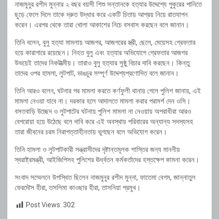
নাজমুনুর রশীদ মুন্নার ২ বছর বয়সী শিশু সন্তানকে হত্যার উদ্দেশ্যে পুকুরের পানিতে
ছুড়ে ফেলে দিলে তাকে দ্রুত উদ্ধার করে একটি চিতায় আশ্রয় নিয়ে রাতযাপন
করেন। এরপর থেকে তারা খোলা আকাশের নিচে বসবাস করছেন বলে জানান।
তিনি বলেন, বুলু হত্যা মামলায় আজগর, আজগরের স্ত্রী, ছেলে, মেয়েসহ গ্রেফতার
হয়ে কারাগারে রয়েছেন। নিহত বুলু এবং হত্যার অভিযোগে গ্রেফতার আজগর
উভয়েই তাদের নিকটাত্মীয়। তারাও বুলু হত্যার সুষ্ঠু বিচার দাবি করছেন। কিন্তু
তাদের ওপর হামলা, লুটপাট, ভাঙচুর সম্পূর্ণ উদ্দেশ্যপ্রণোদিত বলে জানান।
তিনি আরও বলেন, ঘটনার পর মামলা করতে কর্ণফুলী থানায় গেলে পুলিশ জানায়, এই
মামলা নেওয়া যাবে না। দরকার হলে আদালতে মামলা করার পরামর্শ দেন ওসি।
বসতবাড়ি উচ্ছেদ ও লুটপাটের ঘটনায় পুলিশ মামলা না নেওয়ায় অপরাধীরা আরও
বেপরোয়া হয়ে উঠেছে বলে দাবি করে এই অবস্থায় পরিবারের অন্যান্য সদস্যসহ
তারা জীবনের চরম নিরাপত্তাহীনতায় ভুগছেন বলে অভিযোগ করেন।
তিনি হামলা ও লুটপাটকারী সন্ত্রাসীদের দৃষ্টান্তমূলক শাস্তির জন্য মাননীয়
স্বরাষ্ট্রমন্ত্রী, আইজিপিসহ পুলিশের ঊর্ধ্বতন কর্মকর্তাদের হস্তক্ষেপ কামনা করেন।
সংবাদ সম্মেলনে উপস্থিত ছিলেন নাজমুনুর রশীদ মুন্না, ফাতেমা বেগম, জান্নাতুল
ফেরদৌস হীরা, তসলিমা কাওছার হীরা, তাসনিয়া প্রমুখ।
Post Views:
302