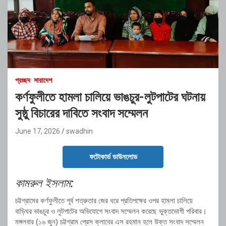
প্রচ্ছদ
সারাদেশ
কর্ণফুলীতে হামলা চালিয়ে ভাঙচুর-লুটপাটের ঘটনায়
সুষ্ঠু বিচারের দাবিতে সংবাদ সম্মেলন
June 17, 2026
swadhin
ফটোকার্ড ডাউনলোড
কামরুল ইসলাম:
চট্টগ্রামের কর্ণফুলীতে পূর্ব শত্রুতার জের ধরে প্রতিপক্ষের ওপর হামলা চালিয়ে
বাড়িঘর ভাঙচুর ও লুটপাটের অভিযোগে সংবাদ সম্মেলন করেছে ভুক্তভোগী পরিবার।
মঙ্গলবার (১৬ জুন) চট্টগ্রাম প্রেস ক্লাবের এস রহমান হলে উক্ত সংবাদ সম্মেলন