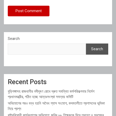
Search
Search
Recent Posts
বুড়িগঙ্গাসহ রাজধানীর নদীদূষণ রোধে দ্রুত সমন্বিত কর্মপরিকল্পনার নির্দেশ
প্রধানমন্ত্রীর, গঠিত হচ্ছে আন্তঃসংস্থা সমন্বয় কমিটি
অভিযোগের পরও বন্ধ হয়নি অবৈধ গ্যাস সংযোগ, কদমতলীতে প্রশাসনের ভূমিকা
নিয়ে প্রশ্ন
রাষ্ট্রবিরোধী কার্যকলাপের অভিযোগ: জবির ৬৮ শিক্ষককে ঘিরে তদন্তে ৪ সদস্যের