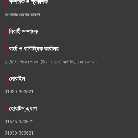
সম্পাদক ও প্রকাশক
আনোয়ার হোসেন আকাশ
নিবার্হী সম্পাদক
বার্তা ও বাণিজ্যিক কার্যালয়
২৮/সি/৪ শাকের প্লাজা (টয়েনবি রোড) মতিঝিল, ঢাকা-১০০০।
মোবাইল
01939-300621
হোয়াটস্ এ্যাপ
01646-370872
01939-300621