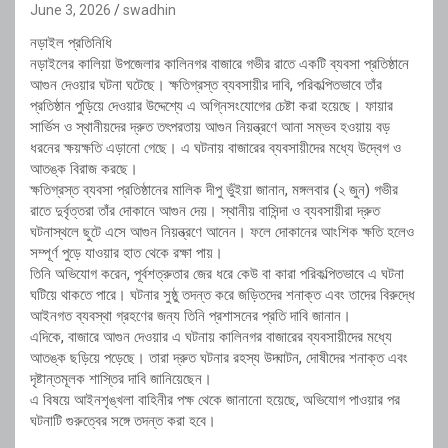
June 3, 2026
swadhin
নড়াইল প্রতিনিধি
নড়াইলের কালিয়া উপজেলার কালিনগর বাজারে গভীর রাতে একটি ব্যবসা প্রতিষ্ঠানে
আগুন দেওয়ার ঘটনা ঘটেছে। ক্ষতিগ্রস্ত ব্যবসায়ীর দাবি, পরিকল্পিতভাবে তাঁর
প্রতিষ্ঠান পুড়িয়ে দেওয়ার উদ্দেশ্যে এ অগ্নিসংযোগের চেষ্টা করা হয়েছে। ফায়ার
সার্ভিস ও স্থানীয়দের দ্রুত তৎপরতায় আগুন নিয়ন্ত্রণে আনা সম্ভব হওয়ায় বড়
ধরনের ক্ষয়ক্ষতি এড়ানো গেছে। এ ঘটনায় বাজারের ব্যবসায়ীদের মধ্যে উদ্বেগ ও
আতঙ্ক বিরাজ করছে।
ক্ষতিগ্রস্ত ব্যবসা প্রতিষ্ঠানের মালিক দীপু ভুঁইয়া জানান, মঙ্গলবার (২ জুন) গভীর
রাতে দুর্বৃত্তরা তাঁর দোকানে আগুন দেয়। স্থানীয় বাসিন্দা ও ব্যবসায়ীরা দ্রুত
ঘটনাস্থলে ছুটে এসে আগুন নিয়ন্ত্রণে আনেন। ফলে দোকানের আংশিক ক্ষতি হলেও
সম্পূর্ণ পুড়ে যাওয়ার হাত থেকে রক্ষা পায়।
তিনি অভিযোগ করেন, পূর্বশত্রুতার জের ধরে কেউ বা কারা পরিকল্পিতভাবে এ ঘটনা
ঘটিয়ে থাকতে পারে। ঘটনার সুষ্ঠু তদন্ত করে জড়িতদের শনাক্ত এবং তাদের বিরুদ্ধে
আইনগত ব্যবস্থা গ্রহণের জন্য তিনি প্রশাসনের প্রতি দাবি জানান।
এদিকে, বাজারে আগুন দেওয়ার এ ঘটনায় কালিনগর বাজারের ব্যবসায়ীদের মধ্যে
আতঙ্ক ছড়িয়ে পড়েছে। তারা দ্রুত ঘটনার রহস্য উদ্ঘাটন, দোষীদের শনাক্ত এবং
দৃষ্টান্তমূলক শাস্তির দাবি জানিয়েছেন।
এ বিষয়ে আইনশৃঙ্খলা বাহিনীর পক্ষ থেকে জানানো হয়েছে, অভিযোগ পাওয়ার পর
ঘটনাটি গুরুত্বের সঙ্গে তদন্ত করা হবে।