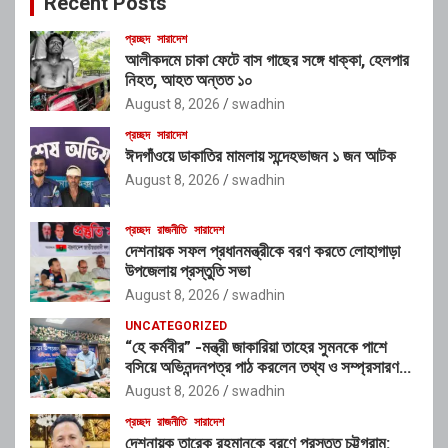
Recent Posts
h
প্রচ্ছদ
সারাদেশ
আলীকদমে চাকা ফেটে বাস গাছের সঙ্গে ধাক্কা, হেলপার
নিহত, আহত অন্তত ১০
August 8, 2026
swadhin
প্রচ্ছদ
সারাদেশ
ঈদগাঁওয়ে ডাকাতির মামলায় সন্দেহভাজন ১ জন আটক
August 8, 2026
swadhin
প্রচ্ছদ
রাজনীতি
সারাদেশ
দেশনায়ক সফল প্রধানমন্ত্রীকে বরণ করতে লোহাগাড়া
উপজেলায় প্রস্তুতি সভা
August 8, 2026
swadhin
UNCATEGORIZED
“হে কর্মবীর” -মন্ত্রী জাকারিয়া তাহের সুমনকে পাশে
বসিয়ে অভিনন্দনপত্র পাঠ করলেন তথ্য ও সম্প্রসারণ
মন্ত্রণালয়ের ভারপ্রাপ্ত সচিব শাহ আলম
August 8, 2026
swadhin
প্রচ্ছদ
রাজনীতি
সারাদেশ
দেশনায়ক তারেক রহমানকে বরণে প্রস্তুত চট্টগ্রাম: