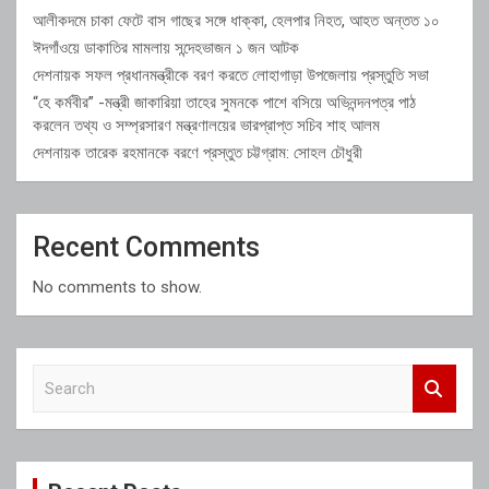
আলীকদমে চাকা ফেটে বাস গাছের সঙ্গে ধাক্কা, হেলপার নিহত, আহত অন্তত ১০
ঈদগাঁওয়ে ডাকাতির মামলায় সন্দেহভাজন ১ জন আটক
দেশনায়ক সফল প্রধানমন্ত্রীকে বরণ করতে লোহাগাড়া উপজেলায় প্রস্তুতি সভা
“হে কর্মবীর” -মন্ত্রী জাকারিয়া তাহের সুমনকে পাশে বসিয়ে অভিনন্দনপত্র পাঠ
করলেন তথ্য ও সম্প্রসারণ মন্ত্রণালয়ের ভারপ্রাপ্ত সচিব শাহ আলম
দেশনায়ক তারেক রহমানকে বরণে প্রস্তুত চট্টগ্রাম: সোহল চৌধুরী
Recent Comments
No comments to show.
S
e
a
r
c