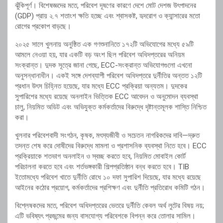
ঝুঁকিপূর্ণ। বিশেষজ্ঞদের মতে, পরিবেশ দূষণের কারণে দেশে মোট দেশজ উৎপাদনের
(GDP) প্রায় ২.৭ শতাংশ ক্ষতি হচ্ছে এবং শ্বাসকষ্ট, হৃদরোগ ও ক্যান্সারের মতো
রোগের প্রকোপ বাড়ছে।
২০২৫ সালে খুলনায় অনুষ্ঠিত এক গণশুনানিতে ১৭২টি অভিযোগের মধ্যে ৫৯টি
আমলে নেওয়া হয়, যার একটি বড় অংশ ছিল পরিবেশ অধিদপ্তরের অনিয়ম
সংক্রান্ত। দুদক সূত্রে জানা গেছে, ECC-সংক্রান্ত অভিযোগগুলো এখনো
অনুসন্ধানাধীন। একই সঙ্গে দেশব্যাপী পরিবেশ অধিদপ্তরে দুর্নীতির অন্তত ১২টি
প্রধান উৎস চিহ্নিত হয়েছে, যার মধ্যে ECC প্রক্রিয়া অন্যতম। দুদকের
সুপারিশের মধ্যে রয়েছে অনলাইন ভিত্তিক ECC আবেদন ও অনুমোদন ব্যবস্থা
চালু, নিয়মিত অডিট এবং অভিযুক্ত কর্মকর্তাদের বিরুদ্ধে দৃষ্টান্তমূলক শাস্তি নিশ্চিত
করা।
খুলনার পরিবেশবাদী সংগঠন, কৃষক, মৎস্যজীবী ও সচেতন নাগরিকদের দাবি—দ্রুত
তদন্ত শেষ করে দোষীদের বিরুদ্ধে মামলা ও প্রশাসনিক ব্যবস্থা নিতে হবে। ECC
প্রক্রিয়াকে শতভাগ অনলাইন ও স্বচ্ছ করতে হবে, নিয়মিত মোবাইল কোর্ট
পরিচালনা করতে হবে এবং শর্তভঙ্গকারী শিল্পপ্রতিষ্ঠান বন্ধ করতে হবে। TIB
ইতোমধ্যে পরিবেশ খাতে দুর্নীতি রোধে ১০ দফা সুপারিশ দিয়েছে, যার মধ্যে রয়েছে
আইনের কঠোর প্রয়োগ, কর্মকর্তাদের প্রশিক্ষণ এবং দুর্নীতি প্রতিরোধ কমিটি গঠন।
বিশ্লেষকদের মতে, পরিবেশ অধিদপ্তরের ভেতরে দুর্নীতি কেবল অর্থ লুটের বিষয় নয়;
এটি ভবিষ্যৎ প্রজন্মের জন্য বাসযোগ্য পরিবেশকে বিপন্ন করে তোলার সামিল।