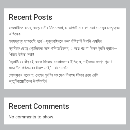
Recent Posts
রাজধানীতে বসছে বরুড়াবাসীর মিলনমেলা, ৮ আগস্ট সাধারণ সভা ও নতুন নেতৃত্বের
অভিষেক
মধ্যপ্রাচ্য ছাড়তেই হবে’—যুক্তরাষ্ট্রকে কড়া হুঁশিয়ারি ইরানি এমপির
স্বামীকে ছেড়ে প্রেমিকের সঙ্গে পালিয়েছিলেন, ২ বছর পর যা মিলল ট্রলি ব্যাগে—
শিউরে উঠছে সবাই
“জুলাইয়ের ঐক্যই বদলে দিয়েছে বাংলাদেশের ইতিহাস, শহীদদের স্বপ্ন পূরণে
সহনশীল গণতন্ত্রের বিকল্প নেই” : রাশেদ খাঁন
চাঞ্চল্যকর গবেষণা: দেশের মুরগির মাংসেও নিরাপদ সীমার চেয়ে বেশি
অ্যান্টিবায়োটিকের উপস্থিতি!
Recent Comments
No comments to show.