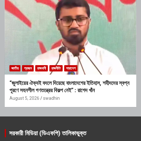
জাতীয়
প্রচ্ছদ
রাজধানী
রাজনীতি
সারাদেশ
“জুলাইয়ের ঐক্যই বদলে দিয়েছে বাংলাদেশের ইতিহাস, শহীদদের স্বপ্ন
পূরণে সহনশীল গণতন্ত্রের বিকল্প নেই” : রাশেদ খাঁন
August 5, 2026
swadhin
সরকারী মিডিয়া (ডিএফপি) তালিকাভুক্ত