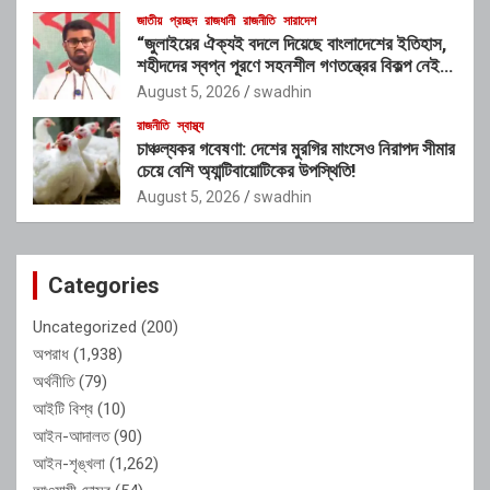
জাতীয়
প্রচ্ছদ
রাজধানী
রাজনীতি
সারাদেশ
“জুলাইয়ের ঐক্যই বদলে দিয়েছে বাংলাদেশের ইতিহাস,
শহীদদের স্বপ্ন পূরণে সহনশীল গণতন্ত্রের বিকল্প নেই” :
রাশেদ খাঁন
August 5, 2026
swadhin
রাজনীতি
স্বাস্থ্য
চাঞ্চল্যকর গবেষণা: দেশের মুরগির মাংসেও নিরাপদ সীমার
চেয়ে বেশি অ্যান্টিবায়োটিকের উপস্থিতি!
August 5, 2026
swadhin
Categories
Uncategorized
(200)
অপরাধ
(1,938)
অর্থনীতি
(79)
আইটি বিশ্ব
(10)
আইন-আদালত
(90)
আইন-শৃঙ্খলা
(1,262)