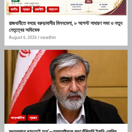
জাতীয়
প্রচ্ছদ
রাজনীতি
সারাদেশ
রাজধানীতে বসছে বরুড়াবাসীর মিলনমেলা, ৮ আগস্ট সাধারণ সভা ও নতুন
নেতৃত্বের অভিষেক
August 6, 2026
swadhin
আন্তর্জাতিক
প্রচ্ছদ
মধ্যপ্রাচ্য ছাড়তেই হবে’—যুক্তরাষ্ট্রকে কড়া হুঁশিয়ারি ইরানি এমপির