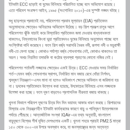
ইটভাটা ECC ছাড়াই বা ঘুষের বিনিময়ে পরিচালিত হচ্ছে বলে অভিযোগ রয়েছে।
এতে পরিবেশ সংরক্ষণ আইন, ১৯৯৫ (সংশোধিত ২০১০)-এর সুস্পষ্ট লঙ্ঘন ঘটছে।
শুধু ছাড়পত্র প্রদানেই নয়, পরিবেশগত প্রভাব মূল্যায়ন (EIA) প্রতিবেদন
অনুমোদনের ক্ষেত্রেও অনিয়মের অভিযোগ উঠেছে। বড় শিল্প প্রকল্প চালুর আগে
পরিবেশগত ঝুঁকি যাচাই করে বিস্তারিত প্রতিবেদন জমা দেওয়ার বাধ্যবাধকতা
থাকলেও, নিম্নমানের কিংবা ভুয়া প্রতিবেদনও ঘুষের বিনিময়ে অনুমোদন পাচ্ছে বলে
সংশ্লিষ্টরা দাবি করেছেন। ফলে শিল্প বর্জ্য সরাসরি
ভৈরব নদী
,
রূপসা নদী
ও
ময়ূরাক্ষী
নদী
-তে ফেলা হচ্ছে। কোথাও পর্যাপ্ত বর্জ্য শোধনাগার নেই, কোথাও থাকলেও তা
অচল। অথচ নিয়মিত তদারকি বা কঠোর ব্যবস্থা গ্রহণের কোনো নজির নেই।
পরিবেশগত শর্তাবলী লঙ্ঘনের ক্ষেত্রেও একই চিত্র। ECC দেওয়ার সময় নির্ধারিত
শর্ত—যেমন বর্জ্য শোধনাগার স্থাপন, নির্ধারিত মান বজায় রেখে ধোঁয়া নির্গমন,
শব্দদূষণ নিয়ন্ত্রণ—এসব মানা না হলেও অধিকাংশ ক্ষেত্রে অভিযান বা জরিমানা হয়
না। দুদকের প্রতিবেদনে উল্লেখ করা হয়েছে, উৎকোচের বিনিময়ে এসব লঙ্ঘনকে
উপেক্ষা করা হচ্ছে। ফলে দূষণ বাড়লেও প্রশাসনিক নীরবতা বজায় থাকছে।
খুলনা বিভাগে পরিবেশ দূষণের চিত্র দিন দিন ভয়াবহ আকার ধারণ করছে। শিল্পায়নের
বিস্তার এবং নিয়ন্ত্রণহীন ইটভাটা কার্যক্রমের কারণে বায়ু ও পানিদূষণ উদ্বেগজনক
পর্যায়ে পৌঁছেছে। আন্তর্জাতিক সংস্থা
IQAir
-এর তথ্য অনুযায়ী, বাংলাদেশ
বায়ুদূষণে বিশ্বের শীর্ষ দূষিত দেশগুলোর একটি। খুলনা শহরে প্রায়ই PM2.5 মাত্রা
১৫০ থেকে ৩০০-এর উপরে অবস্থান করে, যা জনস্বাস্থ্যের জন্য অত্যন্ত