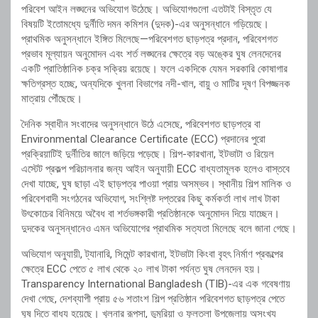
পরিবেশ আইন লঙ্ঘনের অভিযোগ উঠেছে। অভিযোগগুলো এতটাই বিস্তৃত যে
বিষয়টি ইতোমধ্যে
দুর্নীতি দমন কমিশন
(দুদক)-এর অনুসন্ধানে গড়িয়েছে।
প্রাথমিক অনুসন্ধানে ইঙ্গিত মিলেছে—পরিবেশগত ছাড়পত্র প্রদান, পরিবেশগত
প্রভাব মূল্যায়ন অনুমোদন এবং শর্ত লঙ্ঘনের ক্ষেত্রে বড় অঙ্কের ঘুষ লেনদেনের
একটি প্রাতিষ্ঠানিক চক্র সক্রিয় রয়েছে। ফলে একদিকে যেমন সরকারি কোষাগার
ক্ষতিগ্রস্ত হচ্ছে, অন্যদিকে খুলনা বিভাগের নদী-খাল, বায়ু ও মাটির দূষণ বিপজ্জনক
মাত্রায় পৌঁছেছে।
দৈনিক স্বাধীন সংবাদের অনুসন্ধানে উঠে এসেছে, পরিবেশগত ছাড়পত্র বা
Environmental Clearance Certificate (ECC) প্রদানের পুরো
প্রক্রিয়াটিই দুর্নীতির জালে জড়িয়ে পড়েছে। শিল্প-কারখানা, ইটভাটা ও রিয়েল
এস্টেট প্রকল্প পরিচালনার জন্য আইন অনুযায়ী ECC বাধ্যতামূলক হলেও বাস্তবে
দেখা যাচ্ছে, ঘুষ ছাড়া এই ছাড়পত্র পাওয়া প্রায় অসম্ভব। স্থানীয় শিল্প মালিক ও
পরিবেশবাদী সংগঠনের অভিযোগ, সংশ্লিষ্ট দপ্তরের কিছু কর্মকর্তা লাখ লাখ টাকা
উৎকোচের বিনিময়ে অবৈধ বা শর্তভঙ্গকারী প্রতিষ্ঠানকে অনুমোদন দিয়ে যাচ্ছেন।
দুদকের অনুসন্ধানেও এমন অভিযোগের প্রাথমিক সত্যতা মিলেছে বলে জানা গেছে।
অভিযোগ অনুযায়ী, ট্যানারি, সিমেন্ট কারখানা, ইটভাটা কিংবা বৃহৎ নির্মাণ প্রকল্পের
ক্ষেত্রে ECC পেতে ৫ লাখ থেকে ২০ লাখ টাকা পর্যন্ত ঘুষ লেনদেন হয়।
Transparency International Bangladesh
(TIB)-এর এক গবেষণায়
দেখা গেছে, দেশব্যাপী প্রায় ৫৬ শতাংশ শিল্প প্রতিষ্ঠান পরিবেশগত ছাড়পত্র পেতে
ঘুষ দিতে বাধ্য হয়েছে। খুলনার রূপসা, ডুমুরিয়া ও ফুলতলা উপজেলায় অসংখ্য