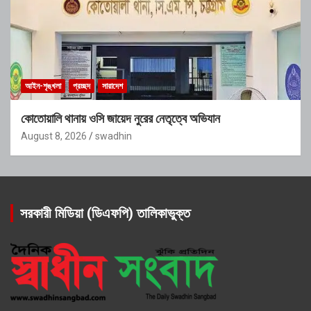
আইন-শৃঙ্খলা
প্রচ্ছদ
সারাদেশ
কোতোয়ালি থানায় ওসি জায়েদ নুরের নেতৃত্বে অভিযান
August 8, 2026
swadhin
সরকারী মিডিয়া (ডিএফপি) তালিকাভুক্ত