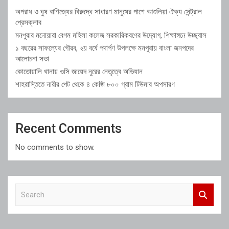
অপরাধ ও ঘুষ বাণিজ্যের বিরুদ্ধে সাধারণ মানুষের পাশে আশুলিয়া ঐক্য সেন্ট্রাল
প্রেসক্লাব
মনপুরার মনোয়ারা বেগম মহিলা কলেজ সরকারিকরণের উদ্যোগ, শিক্ষাঙ্গনে উচ্ছ্বাস
১ বছরের সাফল্যের গৌরব, ২য় বর্ষে পদার্পণ উপলক্ষে মনপুরায় বাংলা জনপদের
আলোচনা সভা
কোতোয়ালি থানায় ওসি জায়েদ নুরের নেতৃত্বে অভিযান
শাহরাস্তিতে নারীর পেট থেকে ৪ কেজি ৮০০ গ্রাম টিউমার অপসারণ
Recent Comments
No comments to show.
S
e
a
r