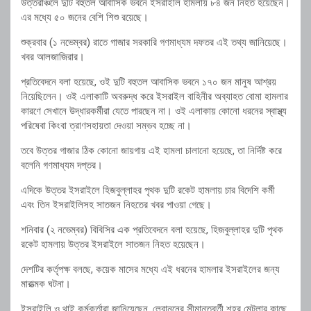
উত্তরাঞ্চলে দুটি বহুতল আবাসিক ভবনে ইসরাইলি হামলায় ৮৪ জন নিহত হয়েছেন।
এর মধ্যে ৫০ জনের বেশি শিশু রয়েছে।
শুক্রবার (১ নভেম্বর) রাতে গাজার সরকারি গণমাধ্যম দফতর এই তথ্য জানিয়েছে।
খবর আলজাজিরার।
প্রতিবেদনে বলা হয়েছে, ওই দুটি বহুতল আবাসিক ভবনে ১৭০ জন মানুষ আশ্রয়
নিয়েছিলেন। ওই এলাকাটি অবরুদ্ধ করে ইসরাইল বাহিনীর অব্যাহত বোমা হামলার
কারণে সেখানে উদ্ধারকর্মীরা যেতে পারছেন না। ওই এলাকায় কোনো ধরনের স্বাস্থ্য
পরিষেবা কিংবা ত্রাণসহায়তা দেওয়া সম্ভব হচ্ছে না।
তবে উত্তর গাজার ঠিক কোনো জায়গায় এই হামলা চালানো হয়েছে, তা নির্দিষ্ট করে
বলেনি গণমাধ্যম দপ্তর।
এদিকে উত্তর ইসরাইলে হিজবুল্লাহর পৃথক দুটি রকেট হামলায় চার বিদেশি কর্মী
এবং তিন ইসরাইলিসহ সাতজন নিহতের খবর পাওয়া গেছে।
শনিবার (২ নভেম্বর) বিবিসির এক প্রতিবেদনে বলা হয়েছে, হিজবুল্লাহর দুটি পৃথক
রকেট হামলায় উত্তর ইসরাইলে সাতজন নিহত হয়েছেন।
দেশটির কর্তৃপক্ষ বলছে, কয়েক মাসের মধ্যে এই ধরনের হামলার ইসরাইলের জন্য
মারাত্মক ঘটনা।
ইসরাইলি ও থাই কর্মকর্তারা জানিয়েছেন, লেবাননের সীমান্তবর্তী শহর মেটুলার কাছে