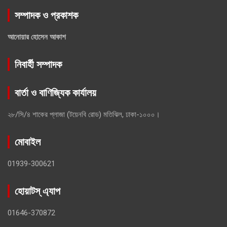
সম্পাদক ও প্রকাশক
আনোয়ার হোসেন আকাশ
নিবার্হী সম্পাদক
বার্তা ও বাণিজ্যিক কার্যালয়
২৮/সি/৪ শাকের প্লাজা (টয়েনবি রোড) মতিঝিল, ঢাকা-১০০০।
মোবাইল
01939-300621
হোয়াটস্ এ্যাপ
01646-370872