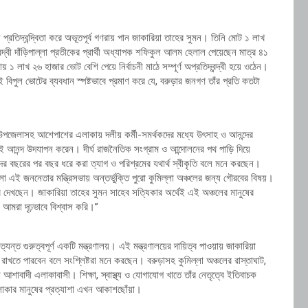
প্রতিদ্বন্দ্বিতা করে অভূতপূর্ব গণরায় পান জাকারিয়া তাহের সুমন। তিনি মোট ১ লাখ
্বী দাঁড়িপাল্লা প্রতীকের প্রার্থী অধ্যাপক শফিকুল আলম হেলাল পেয়েছেন মাত্র ৪১
় ১ লাখ ২৬ হাজার ভোট বেশি পেয়ে নির্বাচনী মাঠে সম্পূর্ণ অপ্রতিদ্বন্দ্বী হয়ে ওঠেন।
িপুল ভোটের ব্যবধান স্পষ্টভাবে প্রমাণ করে যে, বরুড়ার জনগণ তাঁর প্রতি কতটা
রুড়া উপজেলাসহ আশেপাশের এলাকায় দলীয় কর্মী-সমর্থকদের মধ্যে উৎসাহ ও আনন্দের
 এই আনন্দ উদযাপন করেন। দীর্ঘ রাজনৈতিক সংগ্রাম ও আন্দোলনের পথ পাড়ি দিয়ে
ঁদের বছরের পর বছর ধরে করা ত্যাগ ও পরিশ্রমের যথার্থ স্বীকৃতি বলে মনে করছেন।
া এই জননেতার মন্ত্রিসভায় অন্তর্ভুক্তি পুরো কুমিল্লা অঞ্চলের জন্য গৌরবের বিষয়।
েবে দেখছেন। জাকারিয়া তাহের সুমন সাহেব সত্যিকার অর্থেই এই অঞ্চলের মানুষের
 আমরা দৃঢ়ভাবে বিশ্বাস করি।”
ন্ত গুরুত্বপূর্ণ একটি মন্ত্রণালয়। এই মন্ত্রণালয়ের দায়িত্ব পাওয়ায় জাকারিয়া
াখতে পারবেন বলে সংশ্লিষ্টরা মনে করছেন। বরুড়াসহ কুমিল্লা অঞ্চলের রাস্তাঘাট,
াবাদী এলাকাবাসী। শিক্ষা, স্বাস্থ্য ও যোগাযোগ খাতে তাঁর নেতৃত্বে ইতিবাচক
 এলাকার মানুষের প্রত্যাশা এখন আকাশছোঁয়া।