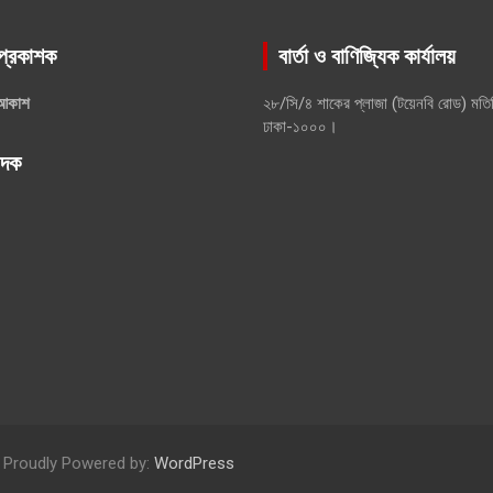
প্রকাশক
বার্তা ও বাণিজ্যিক কার্যালয়
আকাশ
২৮/সি/৪ শাকের প্লাজা (টয়েনবি রোড) মতি
ঢাকা-১০০০।
পাদক
Proudly Powered by:
WordPress