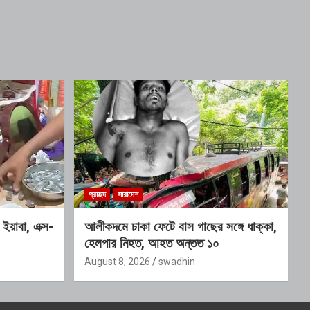
প্রচ্ছদ
সারাদেশ
ইয়াবা, এক্স-
আলীকদমে চাকা ফেটে বাস গাছের সঙ্গে ধাক্কা,
হেলপার নিহত, আহত অন্তত ১০
August 8, 2026
swadhin