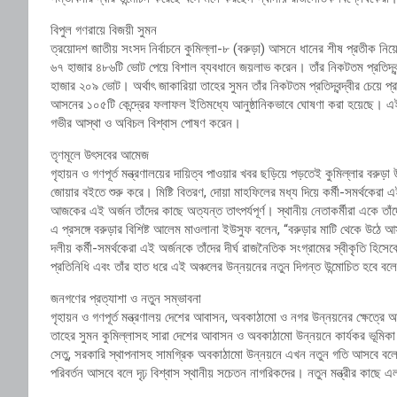
বিপুল গণরায়ে বিজয়ী সুমন
ত্রয়োদশ জাতীয় সংসদ নির্বাচনে কুমিল্লা-৮ (বরুড়া) আসনে ধানের শীষ প্রতীক নিয়ে 
৬৭ হাজার ৪৮৬টি ভোট পেয়ে বিশাল ব্যবধানে জয়লাভ করেন। তাঁর নিকটতম প্রতিদ্বন্দ
হাজার ২০৯ ভোট। অর্থাৎ জাকারিয়া তাহের সুমন তাঁর নিকটতম প্রতিদ্বন্দ্বীর চেয়ে প্রায
আসনের ১০৫টি কেন্দ্রের ফলাফল ইতিমধ্যে আনুষ্ঠানিকভাবে ঘোষণা করা হয়েছে। এই ব
গভীর আস্থা ও অবিচল বিশ্বাস পোষণ করেন।
তৃণমূলে উৎসবের আমেজ
গৃহায়ন ও গণপূর্ত মন্ত্রণালয়ের দায়িত্ব পাওয়ার খবর ছড়িয়ে পড়তেই কুমিল্লার ব
জোয়ার বইতে শুরু করে। মিষ্টি বিতরণ, দোয়া মাহফিলের মধ্য দিয়ে কর্মী-সমর্থকেরা
আজকের এই অর্জন তাঁদের কাছে অত্যন্ত তাৎপর্যপূর্ণ। স্থানীয় নেতাকর্মীরা একে তা
এ প্রসঙ্গে বরুড়ার বিশিষ্ট আলেম মাওলানা ইউসুফ বলেন, “বরুড়ার মাটি থেকে উঠে আস
দলীয় কর্মী-সমর্থকেরা এই অর্জনকে তাঁদের দীর্ঘ রাজনৈতিক সংগ্রামের স্বীকৃতি হিস
প্রতিনিধি এবং তাঁর হাত ধরে এই অঞ্চলের উন্নয়নের নতুন দিগন্ত উন্মোচিত হবে বলে
জনগণের প্রত্যাশা ও নতুন সম্ভাবনা
গৃহায়ন ও গণপূর্ত মন্ত্রণালয় দেশের আবাসন, অবকাঠামো ও নগর উন্নয়নের ক্ষেত্রে অত্য
তাহের সুমন কুমিল্লাসহ সারা দেশের আবাসন ও অবকাঠামো উন্নয়নে কার্যকর ভূমিকা র
সেতু, সরকারি স্থাপনাসহ সামগ্রিক অবকাঠামো উন্নয়নে এখন নতুন গতি আসবে বলে আশ
পরিবর্তন আসবে বলে দৃঢ় বিশ্বাস স্থানীয় সচেতন নাগরিকদের। নতুন মন্ত্রীর কাছে