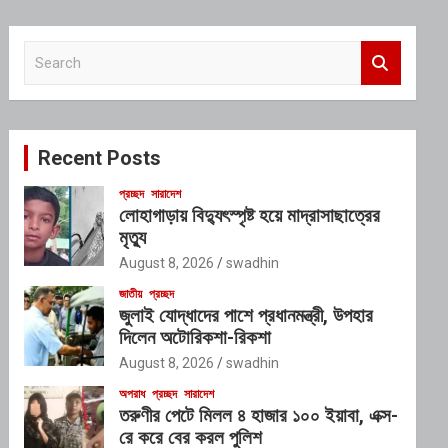
S
e
a
r
c
Recent Posts
h
প্রচ্ছদ
সারাদেশ
লোহাগাড়ায় বিদ্যুৎস্পৃষ্ট হয়ে মাদ্রাসাছাত্রের
মৃত্যু
August 8, 2026
swadhin
জাতীয়
প্রচ্ছদ
জুলাই যোদ্ধাদের পাশে প্রধানমন্ত্রী, উপহার
দিলেন অটোরিকশা-রিকশা
August 8, 2026
swadhin
অপরাধ
প্রচ্ছদ
সারাদেশ
তরুণীর পেটে মিলল ৪ হাজার ১০০ ইয়াবা, এক্স-
রে করে বের করল পুলিশ