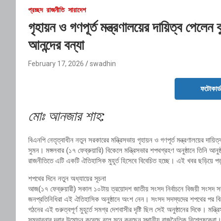
প্রচ্ছদ
রাজনীতি
সারাদেশ
গৃহায়ন ও গণপূর্ত মন্ত্রণালয়ের দায়িত্ব পেলেন 
আনন্দের বন্যা
February 17, 2026
swadhin
ফটোকার্
মোঃ আনজার শাহ:
বিএনপি নেতৃত্বাধীন নতুন সরকারের মন্ত্রিসভায় গৃহায়ন ও গণপূর্ত মন্ত্রণালয়ের দায
সুমন। মঙ্গলবার (১৭ ফেব্রুয়ারি) বিকেলে মন্ত্রিসভার শপথগ্রহণ অনুষ্ঠানে তিনি আনুষ্ঠ
রাজনীতিতে এটি একটি ঐতিহাসিক মুহূর্ত হিসেবে বিবেচিত হচ্ছে। এই খবর ছড়িয়ে পড়তে
শপথের দিনে নতুন অধ্যায়ের সূচনা
আজ(১৭ ফেব্রুয়ারী) সকাল ১০টায় ত্রয়োদশ জাতীয় সংসদ নির্বাচনে বিজয়ী সংসদ সদস
জনপ্রতিনিধিরা এই ঐতিহাসিক অনুষ্ঠানে অংশ নেন। সংসদ সদস্যদের শপথের পর বিকেলে
গঠনের এই গুরুত্বপূর্ণ মুহূর্তে সমগ্র দেশবাসীর দৃষ্টি ছিল সেই অনুষ্ঠানের দিকে। মন্ত
সম্ভাবনার দ্বার উন্মোচন করেছে বলে মনে করছেন স্থানীয় রাজনৈতিক বিশ্লেষকেরা