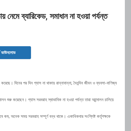
 নেমে ব্যারিকেড, সমাধান না হওয়া পর্যন্ত
ড ডাউনলোড
েছে। দিনের পর দিন গ্যাস না থাকায় রান্নাবান্না, দৈনন্দিন জীবন ও ব্যবসা-বাণিজ্য
োলন শুরু করেছেন। গ্যাস সরবরাহ স্বাভাবিক না হওয়া পর্যন্ত তারা আন্দোলন চালিয়ে
ে কম, অনেক সময় সরবরাহ সম্পূর্ণ বন্ধ থাকে। একাধিকবার সংশ্লিষ্ট কর্তৃপক্ষকে