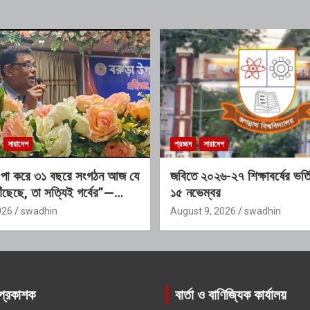
সারাদেশ
প্রচ্ছদ
সারাদেশ
 পা পা করে ৩১ বছরে সংগঠন আজ যে
জবিতে ২০২৬-২৭ শিক্ষাবর্ষের ভর্ত
ঁছেছে, তা সত্যিই গর্বের”—
১৫ নভেম্বর
ডিআইজি
026
swadhin
August 9, 2026
swadhin
প্রকাশক
বার্তা ও বাণিজ্যিক কার্যালয়