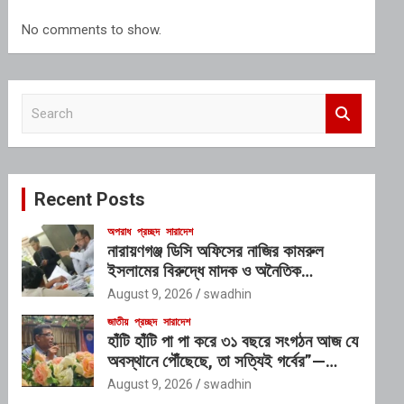
No comments to show.
S
e
a
r
c
Recent Posts
h
অপরাধ
প্রচ্ছদ
সারাদেশ
নারায়ণগঞ্জ ডিসি অফিসের নাজির কামরুল
ইসলামের বিরুদ্ধে মাদক ও অনৈতিক
কর্মকাণ্ডের অভিযোগ
August 9, 2026
swadhin
জাতীয়
প্রচ্ছদ
সারাদেশ
হাঁটি হাঁটি পা পা করে ৩১ বছরে সংগঠন আজ যে
অবস্থানে পৌঁছেছে, তা সত্যিই গর্বের”—
অতিরিক্ত ডিআইজি
August 9, 2026
swadhin