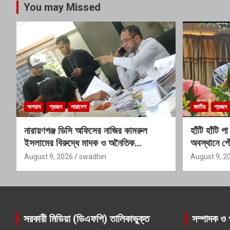
You may Missed
অপরাধ
প্রচ্ছদ
সারাদেশ
জাতীয়
প্রচ্ছদ
নারায়ণগঞ্জ ডিসি অফিসের নাজির কামরুল
হাঁটি হাঁটি
ইসলামের বিরুদ্ধে মাদক ও অনৈতিক
অবস্থানে পৌ
কর্মকাণ্ডের অভিযোগ
অতিরিক্ত 
August 9, 2026
swadhin
August 9, 2
সরকারী মিডিয়া (ডিএফপি) তালিকাভুক্ত
সম্পাদক ও 