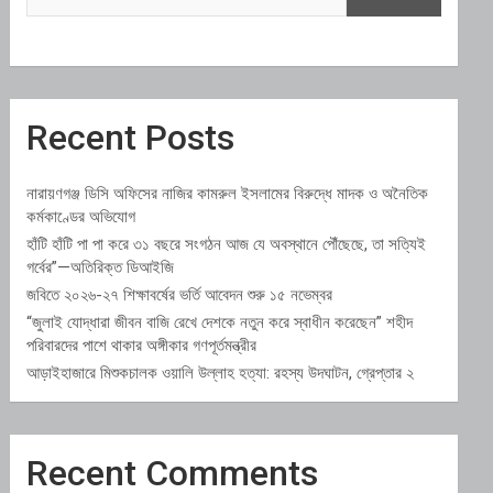
Recent Posts
নারায়ণগঞ্জ ডিসি অফিসের নাজির কামরুল ইসলামের বিরুদ্ধে মাদক ও অনৈতিক
কর্মকাণ্ডের অভিযোগ
হাঁটি হাঁটি পা পা করে ৩১ বছরে সংগঠন আজ যে অবস্থানে পৌঁছেছে, তা সত্যিই
গর্বের”—অতিরিক্ত ডিআইজি
জবিতে ২০২৬-২৭ শিক্ষাবর্ষের ভর্তি আবেদন শুরু ১৫ নভেম্বর
“জুলাই যোদ্ধারা জীবন বাজি রেখে দেশকে নতুন করে স্বাধীন করেছেন” শহীদ
পরিবারদের পাশে থাকার অঙ্গীকার গণপূর্তমন্ত্রীর
আড়াইহাজারে মিশুকচালক ওয়ালি উল্লাহ হত্যা: রহস্য উদঘাটন, গ্রেপ্তার ২
Recent Comments