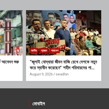
জাতীয়
প্রচ্ছদ
সারাদেশ
ি আবেদন শুরু
“জুলাই যোদ্ধারা জীবন বাজি রেখে দেশকে নতুন
করে স্বাধীন করেছেন” শহীদ পরিবারদের পাশে
থাকার অঙ্গীকার গণপূর্তমন্ত্রীর
August 9, 2026
swadhin
মোবাইল