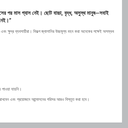
র পর মাস গ্যাস নেই। ছোট বাচ্চা, বৃদ্ধ, অসুস্থ মানুষ—সবাই
 নেই।”
বং ক্ষুদ্র ব্যবসায়ীরা। বিকল্প জ্বালানির উচ্চমূল্য বহন করা অনেকের পক্ষেই অসম্ভব
 পাওয়া যায়নি।
াহত রাখবেন এবং প্রয়োজনে আন্দোলনের পরিসর আরও বিস্তৃত করা হবে।