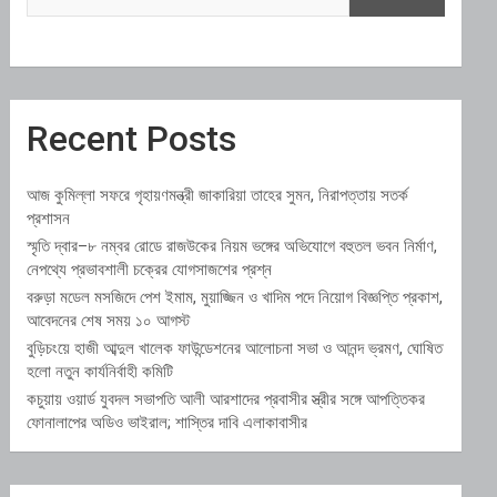
Recent Posts
আজ কুমিল্লা সফরে গৃহায়ণমন্ত্রী জাকারিয়া তাহের সুমন, নিরাপত্তায় সতর্ক
প্রশাসন
স্মৃতি দ্বার–৮ নম্বর রোডে রাজউকের নিয়ম ভঙ্গের অভিযোগে বহুতল ভবন নির্মাণ,
নেপথ্যে প্রভাবশালী চক্রের যোগসাজশের প্রশ্ন
বরুড়া মডেল মসজিদে পেশ ইমাম, মুয়াজ্জিন ও খাদিম পদে নিয়োগ বিজ্ঞপ্তি প্রকাশ,
আবেদনের শেষ সময় ১০ আগস্ট
বুড়িচংয়ে হাজী আব্দুল খালেক ফাউন্ডেশনের আলোচনা সভা ও আনন্দ ভ্রমণ, ঘোষিত
হলো নতুন কার্যনির্বাহী কমিটি
কচুয়ায় ওয়ার্ড যুবদল সভাপতি আলী আরশাদের প্রবাসীর স্ত্রীর সঙ্গে আপত্তিকর
ফোনালাপের অডিও ভাইরাল; শাস্তির দাবি এলাকাবাসীর