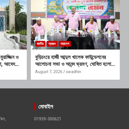
জাতীয়
প্রচ্ছদ
সারাদেশ
য়াজ্জিন ও
বুড়িচংয়ে হাজী আব্দুল খালেক ফাউন্ডেশনের
কাশ, আবেদনের
আলোচনা সভা ও আনন্দ ভ্রমণ, ঘোষিত হলো
নতুন কার্যনির্বাহী কমিটি
August 7, 2026
swadhin
মোবাইল
ঝিল,
01939-300621