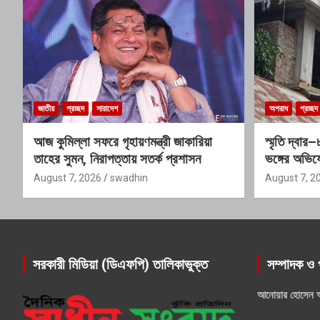
জাতীয়
প্রচ্ছদ
সারাদেশ
অপরাধ
প্রচ্ছদ
আজ কুমিল্লা সফরে গৃহায়ণমন্ত্রী জাকারিয়া
স্মৃতি দ্বা
তাহের সুমন, নিরাপত্তায় সতর্ক প্রশাসন
ভঙ্গের অভিয
প্রভাবশালী 
August 7, 2026
swadhin
August 7, 2
সরকারী মিডিয়া (ডিএফপি) তালিকাভুক্ত
সম্পাদক ও 
আনোয়ার হোসেন 