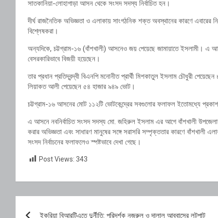
সাতকানিয়া-লোহাগাড়া আসন থেকে সংসদ সদস্য নির্বাচিত হন।
দীর্ঘ রাজনৈতিক অভিজ্ঞতা ও এলাকায় সাংগঠনিক শক্ত অবস্থানের কারণে এবারের ন
বিশ্লেষকরা।
অন্যদিকে, চট্টগ্রাম-১৬ (বাঁশখালী) আসনেও জয় পেয়েছে জামায়াতে ইসলামী। এ আসন
বেসরকারিভাবে বিজয়ী হয়েছেন।
তার প্রধান প্রতিদ্বন্দ্বী বিএনপি মনোনীত প্রার্থী মিশকাতুল ইসলাম চৌধুরী পেয়েছেন ৮
লিয়াকত আলী পেয়েছেন ৫৪ হাজার ৯৪৯ ভোট।
চট্টগ্রাম-১৬ আসনের মোট ১১২টি ভোটকেন্দ্রের সবগুলোর ফলাফল ইতোমধ্যে প্রকা
এ আসনে নবনির্বাচিত সংসদ সদস্য মো. জহিরুল ইসলাম এর আগে বাঁশখালী উপজেলার 
করার অভিজ্ঞতা এবং সাধারণ মানুষের সঙ্গে সরাসরি সম্পৃক্ততার কারণে বাঁশখালী 
সংসদ নির্বাচনের ফলাফলেও স্পষ্টভাবে দেখা গেছে।
Post Views:
343
Post
ইকুরিয়া বিআরটিএতে দুর্নীতি: পরিদর্শক নজরুল ও দালাল আব্বাসের লুটপাট