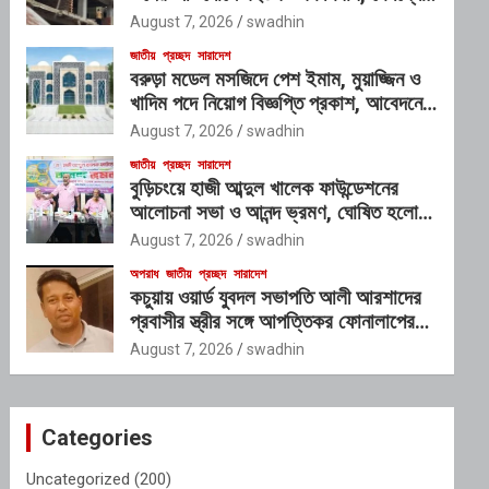
প্রভাবশালী চক্রের যোগসাজশের প্রশ্ন
August 7, 2026
swadhin
জাতীয়
প্রচ্ছদ
সারাদেশ
বরুড়া মডেল মসজিদে পেশ ইমাম, মুয়াজ্জিন ও
খাদিম পদে নিয়োগ বিজ্ঞপ্তি প্রকাশ, আবেদনের
শেষ সময় ১০ আগস্ট
August 7, 2026
swadhin
জাতীয়
প্রচ্ছদ
সারাদেশ
বুড়িচংয়ে হাজী আব্দুল খালেক ফাউন্ডেশনের
আলোচনা সভা ও আনন্দ ভ্রমণ, ঘোষিত হলো
নতুন কার্যনির্বাহী কমিটি
August 7, 2026
swadhin
অপরাধ
জাতীয়
প্রচ্ছদ
সারাদেশ
কচুয়ায় ওয়ার্ড যুবদল সভাপতি আলী আরশাদের
প্রবাসীর স্ত্রীর সঙ্গে আপত্তিকর ফোনালাপের
অডিও ভাইরাল; শাস্তির দাবি এলাকাবাসীর
August 7, 2026
swadhin
Categories
Uncategorized
(200)