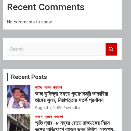
Recent Comments
No comments to show.
S
e
a
r
c
Recent Posts
h
জাতীয়
প্রচ্ছদ
সারাদেশ
আজ কুমিল্লা সফরে গৃহায়ণমন্ত্রী জাকারিয়া
তাহের সুমন, নিরাপত্তায় সতর্ক প্রশাসন
August 7, 2026
swadhin
অপরাধ
প্রচ্ছদ
সারাদেশ
স্মৃতি দ্বার–৮ নম্বর রোডে রাজউকের নিয়ম
ভঙ্গের অভিযোগে বহুতল ভবন নির্মাণ, নেপথ্যে