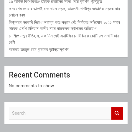
১৬ আগস্ট কিশোরগঞ্জে তারেক রহমানের সফর: ঘিরে ব্যাপক প্রস্তুতি
কাজ শেষ হওয়ার আগেই ধসে খালে সড়ক, আমতলী-গাজীপুর আঞ্চলিক সড়কে যান
চলাচল বন্ধ
বিশ্বনাথে সরকারি নিষেধ অমান্য করে সড়কে গেট নির্মাণের অভিযোগ ২০২৫ সালে
সাবেক এমপি ইলিয়াস আলীর নামে নামফলক স্থাপনের অভিযোগ
চা শিল্পে নতুন ইতিহাস, এক নিলামেই এনটিসির চা বিক্রি ৪ কোটি ৪৭ লাখ টাকার
বেশি
অসময়ে তরমুজ চাষে কৃষকের দৃষ্টান্ত স্থাপন
Recent Comments
No comments to show.
S
e
a
r