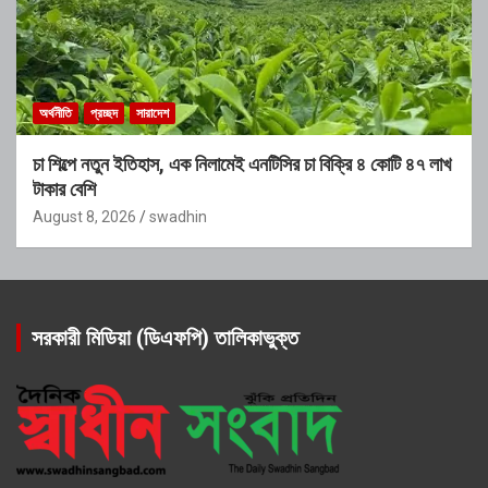
অর্থনীতি
প্রচ্ছদ
সারাদেশ
চা শিল্পে নতুন ইতিহাস, এক নিলামেই এনটিসির চা বিক্রি ৪ কোটি ৪৭ লাখ
টাকার বেশি
August 8, 2026
swadhin
সরকারী মিডিয়া (ডিএফপি) তালিকাভুক্ত