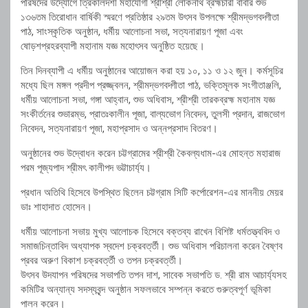
পরিষদের উদ্যোগে ত্রিকালদর্শী মহাযোগী শ্রীশ্রী লোকনাথ ব্রহ্মচারী বাবার শুভ
১৩৬তম তিরোধান বার্ষিকী স্মরণে প্রতিষ্ঠার ২৯তম উৎসব উপলক্ষে শ্রীমদ্ভগবদ্গীতা
পাঠ, সাংস্কৃতিক অনুষ্ঠান, ধর্মীয় আলোচনা সভা, সত্যনারায়ণ পূজা এবং
ষোড়শপ্রহরব্যাপী মহানাম যজ্ঞ মহোৎসব অনুষ্ঠিত হয়েছে।
তিন দিনব্যাপী এ ধর্মীয় অনুষ্ঠানের আয়োজন করা হয় ১০, ১১ ও ১২ জুন। কর্মসূচির
মধ্যে ছিল মঙ্গল প্রদীপ প্রজ্জ্বলন, শ্রীমদ্ভগবদ্গীতা পাঠ, ভক্তিমূলক সংগীতাঞ্জলি,
ধর্মীয় আলোচনা সভা, গঙ্গা আহ্বান, শুভ অধিবাস, শ্রীশ্রী তারকব্রহ্ম মহানাম যজ্ঞ
সংকীর্তনের শুভারম্ভ, প্রাতঃকালীন পূজা, বাল্যভোগ নিবেদন, তুলসী প্রদান, রাজভোগ
নিবেদন, সত্যনারায়ণ পূজা, মহাপ্রসাদ ও অন্নপ্রসাদ বিতরণ।
অনুষ্ঠানের শুভ উদ্বোধন করেন চট্টগ্রামের শ্রীশ্রী কৈবল্যধাম-এর মোহন্ত মহারাজ
পরম পূজ্যপাদ শ্রীমৎ কালীপদ ভট্টাচার্য্য।
প্রধান অতিথি হিসেবে উপস্থিত ছিলেন চট্টগ্রাম সিটি কর্পোরেশন-এর মাননীয় মেয়র
ডাঃ শাহাদাত হোসেন।
ধর্মীয় আলোচনা সভায় মুখ্য আলোচক হিসেবে বক্তব্য রাখেন বিশিষ্ট ধর্মতত্ত্ববিদ ও
সমাজচিন্তাবিদ অধ্যাপক স্বদেশ চক্রবর্ত্তী। শুভ অধিবাস পরিচালনা করেন বৈষ্ণব
প্রবর অরুণ বিকাশ চক্রবর্ত্তী ও তপন চক্রবর্ত্তী।
উৎসব উদযাপন পরিষদের সভাপতি তপন দাশ, সাবেক সভাপতি ড. শ্রী রাম আচার্য্যসহ
কমিটির অন্যান্য সদস্যবৃন্দ অনুষ্ঠান সফলভাবে সম্পন্ন করতে গুরুত্বপূর্ণ ভূমিকা
পালন করেন।