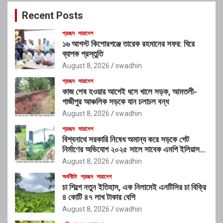
c
Recent Posts
h
প্রচ্ছদ
সারাদেশ
১৬ আগস্ট কিশোরগঞ্জে তারেক রহমানের সফর: ঘিরে
ব্যাপক প্রস্তুতি
August 8, 2026
swadhin
প্রচ্ছদ
সারাদেশ
কাজ শেষ হওয়ার আগেই ধসে খালে সড়ক, আমতলী-
গাজীপুর আঞ্চলিক সড়কে যান চলাচল বন্ধ
August 8, 2026
swadhin
প্রচ্ছদ
সারাদেশ
বিশ্বনাথে সরকারি নিষেধ অমান্য করে সড়কে গেট
নির্মাণের অভিযোগ ২০২৫ সালে সাবেক এমপি ইলিয়াস
আলীর নামে নামফলক স্থাপনের অভিযোগ
August 8, 2026
swadhin
অর্থনীতি
প্রচ্ছদ
সারাদেশ
চা শিল্পে নতুন ইতিহাস, এক নিলামেই এনটিসির চা বিক্রি
৪ কোটি ৪৭ লাখ টাকার বেশি
August 8, 2026
swadhin