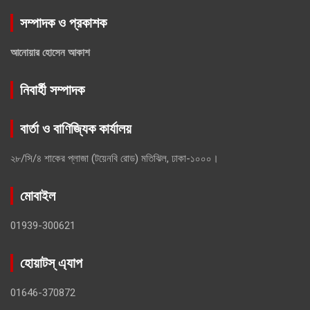
সম্পাদক ও প্রকাশক
আনোয়ার হোসেন আকাশ
নিবার্হী সম্পাদক
বার্তা ও বাণিজ্যিক কার্যালয়
২৮/সি/৪ শাকের প্লাজা (টয়েনবি রোড) মতিঝিল, ঢাকা-১০০০।
মোবাইল
01939-300621
হোয়াটস্ এ্যাপ
01646-370872