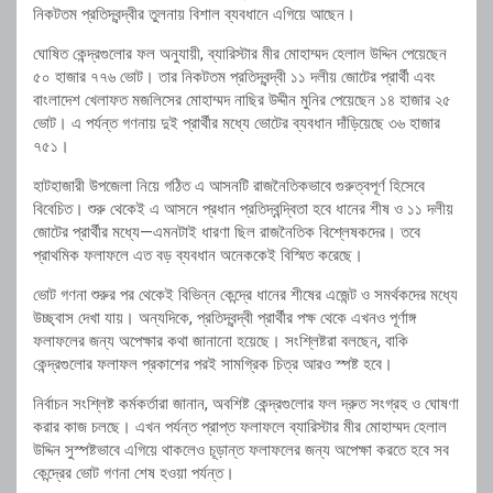
নিকটতম প্রতিদ্বন্দ্বীর তুলনায় বিশাল ব্যবধানে এগিয়ে আছেন।
ঘোষিত কেন্দ্রগুলোর ফল অনুযায়ী, ব্যারিস্টার মীর মোহাম্মদ হেলাল উদ্দিন পেয়েছেন
৫০ হাজার ৭৭৬ ভোট। তার নিকটতম প্রতিদ্বন্দ্বী ১১ দলীয় জোটের প্রার্থী এবং
বাংলাদেশ খেলাফত মজলিসের মোহাম্মদ নাছির উদ্দীন মুনির পেয়েছেন ১৪ হাজার ২৫
ভোট। এ পর্যন্ত গণনায় দুই প্রার্থীর মধ্যে ভোটের ব্যবধান দাঁড়িয়েছে ৩৬ হাজার
৭৫১।
হাটহাজারী উপজেলা নিয়ে গঠিত এ আসনটি রাজনৈতিকভাবে গুরুত্বপূর্ণ হিসেবে
বিবেচিত। শুরু থেকেই এ আসনে প্রধান প্রতিদ্বন্দ্বিতা হবে ধানের শীষ ও ১১ দলীয়
জোটের প্রার্থীর মধ্যে—এমনটাই ধারণা ছিল রাজনৈতিক বিশ্লেষকদের। তবে
প্রাথমিক ফলাফলে এত বড় ব্যবধান অনেককেই বিস্মিত করেছে।
ভোট গণনা শুরুর পর থেকেই বিভিন্ন কেন্দ্রে ধানের শীষের এজেন্ট ও সমর্থকদের মধ্যে
উচ্ছ্বাস দেখা যায়। অন্যদিকে, প্রতিদ্বন্দ্বী প্রার্থীর পক্ষ থেকে এখনও পূর্ণাঙ্গ
ফলাফলের জন্য অপেক্ষার কথা জানানো হয়েছে। সংশ্লিষ্টরা বলছেন, বাকি
কেন্দ্রগুলোর ফলাফল প্রকাশের পরই সামগ্রিক চিত্র আরও স্পষ্ট হবে।
নির্বাচন সংশ্লিষ্ট কর্মকর্তারা জানান, অবশিষ্ট কেন্দ্রগুলোর ফল দ্রুত সংগ্রহ ও ঘোষণা
করার কাজ চলছে। এখন পর্যন্ত প্রাপ্ত ফলাফলে ব্যারিস্টার মীর মোহাম্মদ হেলাল
উদ্দিন সুস্পষ্টভাবে এগিয়ে থাকলেও চূড়ান্ত ফলাফলের জন্য অপেক্ষা করতে হবে সব
কেন্দ্রের ভোট গণনা শেষ হওয়া পর্যন্ত।