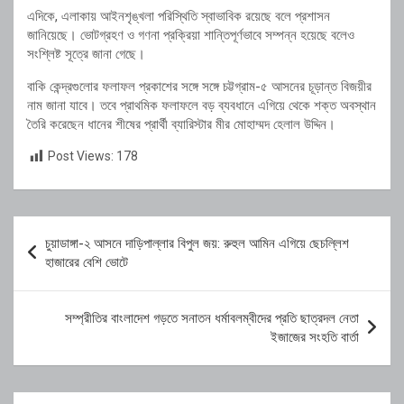
এদিকে, এলাকায় আইনশৃঙ্খলা পরিস্থিতি স্বাভাবিক রয়েছে বলে প্রশাসন
জানিয়েছে। ভোটগ্রহণ ও গণনা প্রক্রিয়া শান্তিপূর্ণভাবে সম্পন্ন হয়েছে বলেও
সংশ্লিষ্ট সূত্রে জানা গেছে।
বাকি কেন্দ্রগুলোর ফলাফল প্রকাশের সঙ্গে সঙ্গে চট্টগ্রাম-৫ আসনের চূড়ান্ত বিজয়ীর
নাম জানা যাবে। তবে প্রাথমিক ফলাফলে বড় ব্যবধানে এগিয়ে থেকে শক্ত অবস্থান
তৈরি করেছেন ধানের শীষের প্রার্থী ব্যারিস্টার মীর মোহাম্মদ হেলাল উদ্দিন।
Post Views:
178
Post
চুয়াডাঙ্গা-২ আসনে দাড়িপাল্লার বিপুল জয়: রুহুল আমিন এগিয়ে ছেচল্লিশ
navigation
হাজারের বেশি ভোটে
সম্প্রীতির বাংলাদেশ গড়তে সনাতন ধর্মাবলম্বীদের প্রতি ছাত্রদল নেতা
ইজাজের সংহতি বার্তা