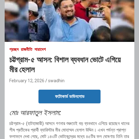
প্রচ্ছদ
রাজনীতি
সারাদেশ
চট্টগ্রাম-৫ আসন: বিশাল ব্যবধান ভোটে এগিয়ে
মীর হেলাল
February 12, 2026
swadhin
ফটোকার্ড ডাউনলোড
মোঃ আরফাতুল ইসলাম:
চট্টগ্রাম-৫ (হাটহাজারী) আসনে গণনার শুরুতেই বড় ব্যবধানে এগিয়ে রয়েছেন ধানের
শীষ প্রতীকের প্রার্থী ব্যারিস্টার মীর মোহাম্মদ হেলাল উদ্দিন। এখন পর্যন্ত প্রাপ্ত
ফলাফলে দেখা গেছে, মোট ১৪৩টি ভোটকেন্দ্রের মধ্যে ৪৫টির ফল ঘোষণায় তিনি তার