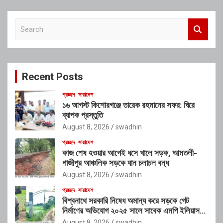
S
e
a
r
c
Recent Posts
h
প্রচ্ছদ
সারাদেশ
১৬ আগস্ট কিশোরগঞ্জে তারেক রহমানের সফর: ঘিরে
ব্যাপক প্রস্তুতি
August 8, 2026
swadhin
প্রচ্ছদ
সারাদেশ
কাজ শেষ হওয়ার আগেই ধসে খালে সড়ক, আমতলী-
গাজীপুর আঞ্চলিক সড়কে যান চলাচল বন্ধ
August 8, 2026
swadhin
প্রচ্ছদ
সারাদেশ
বিশ্বনাথে সরকারি নিষেধ অমান্য করে সড়কে গেট
নির্মাণের অভিযোগ ২০২৫ সালে সাবেক এমপি ইলিয়াস
আলীর নামে নামফলক স্থাপনের অভিযোগ
August 8, 2026
swadhin