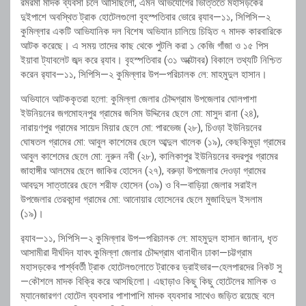
রমরমা মাদক ব্যবসা চলে আসিছিলো, এমন অভিযোগের ভিত্তিতে মহাসড়কের
দুইপাশে অবস্থিত ট্রাক হোটেলগুলো বৃহস্পতিবার ভোরে র‌্যাব—১১, সিপিসি—২
কুমিল্লার একটি আভিযানিক দল বিশেষ অভিযান চালিয়ে চিহিৃত ৭ মাদক কারবারিকে
আটক করেছে। এ সময় তাদের কাছ থেকে পুটলি করা ১ কেজি গাঁজা ও ১৫ পিস
ইয়াবা ট্যাবলেট জব্দ করে র‌্যাব। বৃহস্পতিবার (৩১ অক্টোবর) বিকালে তথ্যটি নিশ্চিত
করেন র‌্যাব—১১, সিপিসি—২ কুমিল্লার উপ—পরিচালক লে: মাহমুদুল হাসান।
অভিযানে আটককৃতরা হলো: কুমিল্লা জেলার চৌদ্দগ্রাম উপজেলার ঘোলপাশা
ইউনিয়নের জগমোহনপুর গ্রামের জসিম উদ্দিনের ছেলে মো: মাসুদ রানা (২৪),
নারায়ণপুর গ্রামের সায়েদ মিয়ার ছেলে মো: পারভেজ (২৮), চিওড়া ইউনিয়নের
ঘোষতল গ্রামের মো: আবুল কাশেমের ছেলে আব্দুল খালেক (১৯), কেছকিমুড়া গ্রামের
আবুল কাশেমের ছেলে মো: নুরুন নবী (২৮), কালিকাপুর ইউনিয়নের বদরপুর গ্রামের
জাহাঙ্গীর আলমের ছেলে জাকির হোসেন (২৭), বরুড়া উপজেলার দেওড়া গ্রামের
আবদুস সাত্তারের ছেলে শরীফ হোসেন (৩৯) ও বি—বাড়িয়া জেলার সরাইল
উপজেলার তেরকান্দা গ্রামের মো: আনোয়ার হোসেনের ছেলে মুজাহিদুল ইসলাম
(১৯)।
র‌্যাব—১১, সিপিসি—২ কুমিল্লার উপ—পরিচালক লে: মাহমুদুল হাসান জানান, ধৃত
আসামীরা দীর্ঘদিন যাবৎ কুমিল্লা জেলার চৌদ্দগ্রাম থানাধীন ঢাকা—চট্টগ্রাম
মহাসড়কের পার্শ্ববর্তী ট্রাক হোটেলগুলোতে ট্রাকের ড্রাইভার—হেলপারদের নিকট সু
—কৌশলে মাদক বিক্রি করে আসছিলো। এছাড়াও কিছু কিছু হোটেলের মালিক ও
ম্যানেজারগণ হোটেল ব্যবসার পাশাপাশি মাদক ব্যবসার সাথেও জড়িত রয়েছে বলে