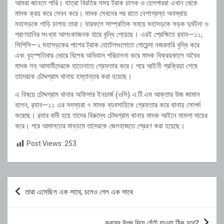
আমরা জানতে পারি। যাত্রা বিরতির সময় ট্রাক চালক ও হেলপাররা এখান থেকে
মাদক ক্রয় করে সেবন করে। মাদক সেবনের পর রাতে নেশাগ্রস্ত অবস্থায়
মহাসড়কে গাড়ি চালায় তারা। যারফলে সাম্প্রতিক সময়ে মহাসড়কে সড়ক দুর্ঘটনা ও
প্রাণহানির সংখ্যা আশংকাজনক হারে বৃদ্ধি পেয়েছে। এরই প্রেক্ষিতে র‌্যাব—১১,
সিপিসি—২ মহাসড়কের পাশের ট্রাক হোটেলগুলোতে গোয়েন্দা নজরদারি বৃদ্ধি করে
এবং বৃহস্পতিবার ভোরে বিশেষ অভিযান পরিচালনা করে মাদক বিক্রয়কালে অবৈধ
মাদক সহ আসামীদেরকে হাতেনাতে গ্রেফতার করে। পরে আইনী প্রক্রিয়া শেষে
তাদেরকে চৌদ্দগ্রাম থানায় হস্তান্তর করা হয়েছে।
এ বিষয়ে চৌদ্দগ্রাম থানার অফিসার ইনচার্জ (ওসি) এ.টি.এম আক্তার উজ জামান
বলেন, র‌্যাব—১১ এর সদস্যরা ৭ মাদক ব্যবসায়িকে গ্রেফতার করে থানায় সোপর্দ
করেছে। র‌্যাব বাদী হয়ে তাদের বিরুদ্ধে চৌদ্দগ্রাম থানায় মাদক আইনে মামলা দায়ের
করে। পরে আদালতের মাধ্যমে তাদেরকে জেলহাজতে প্রেরণ করা হয়েছে।
Post Views:
253
Post
তারা এসেছিল এক সাথে, চলেও গেল এক সাথে
navigation
কবরের উপর দিয়ে হেঁটে যাওয়া ঠিক হবে?