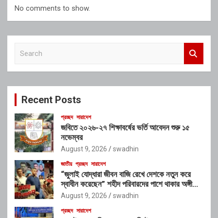
No comments to show.
S
e
a
r
c
Recent Posts
h
প্রচ্ছদ
সারাদেশ
জবিতে ২০২৬-২৭ শিক্ষাবর্ষের ভর্তি আবেদন শুরু ১৫
নভেম্বর
August 9, 2026
swadhin
জাতীয়
প্রচ্ছদ
সারাদেশ
“জুলাই যোদ্ধারা জীবন বাজি রেখে দেশকে নতুন করে
স্বাধীন করেছেন” শহীদ পরিবারদের পাশে থাকার অঙ্গীকার
গণপূর্তমন্ত্রীর
August 9, 2026
swadhin
প্রচ্ছদ
সারাদেশ