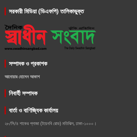
সরকারী মিডিয়া (ডিএফপি) তালিকাভুক্ত
সম্পাদক ও প্রকাশক
আনোয়ার হোসেন আকাশ
নিবার্হী সম্পাদক
বার্তা ও বাণিজ্যিক কার্যালয়
২৮/সি/৪ শাকের প্লাজা (টয়েনবি রোড) মতিঝিল, ঢাকা-১০০০।