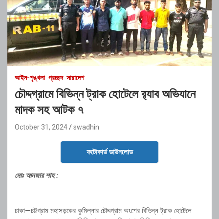
আইন-শৃঙ্খলা
প্রচ্ছদ
সারাদেশ
চৌদ্দগ্রামে বিভিন্ন ট্রাক হোটেলে র‍্যাব অভিযানে
মাদক সহ আটক ৭
October 31, 2024
swadhin
ফটোকার্ড ডাউনলোড
মোঃ আনজার শাহ :
ঢাকা—চট্টগ্রাম মহাসড়কের কুমিল্লার চৌদ্দগ্রাম অংশের বিভিন্ন ট্রাক হোটেলে