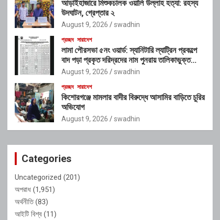
আড়াইহাজারে মিশুকচালক ওয়ালি উল্লাহ হত্যা: রহস্য
উদঘাটন, গ্রেপ্তার ২
August 9, 2026
swadhin
প্রচ্ছদ
সারাদেশ
লামা পৌরসভা ৫নং ওয়ার্ড: স্যানিটারি ল্যাট্রিন প্রকল্পে
বাদ পড়া প্রকৃত দরিদ্রদের নাম পুনরায় তালিকাভুক্ত
করার আহ্বান
August 9, 2026
swadhin
প্রচ্ছদ
সারাদেশ
কিশোরগঞ্জে মামলার বাদীর বিরুদ্ধে আসামির বাড়িতে চুরির
অভিযোগ
August 9, 2026
swadhin
Categories
Uncategorized
(201)
অপরাধ
(1,951)
অর্থনীতি
(83)
আইটি বিশ্ব
(11)