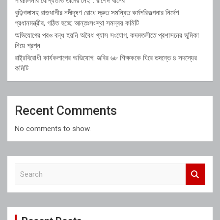
পরিচালনার যোগ্যতাও তাদের নেই”: রাশেদ খাঁনের
বুড়িগঙ্গাসহ রাজধানীর নদীদূষণ রোধে দ্রুত সমন্বিত কর্মপরিকল্পনার নির্দেশ
প্রধানমন্ত্রীর, গঠিত হচ্ছে আন্তঃসংস্থা সমন্বয় কমিটি
অভিযোগের পরও বন্ধ হয়নি অবৈধ গ্যাস সংযোগ, কদমতলীতে প্রশাসনের ভূমিকা
নিয়ে প্রশ্ন
রাষ্ট্রবিরোধী কার্যকলাপের অভিযোগ: জবির ৬৮ শিক্ষককে ঘিরে তদন্তে ৪ সদস্যের
কমিটি
Recent Comments
No comments to show.
S
e
a
r
c
h