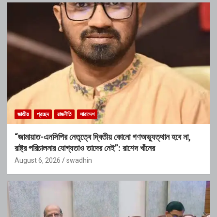
জাতীয়
প্রচ্ছদ
রাজনীতি
সারাদেশ
“জামায়াত-এনসিপির নেতৃত্বে দ্বিতীয় কোনো গণঅভ্যুত্থান হবে না,
রাষ্ট্র পরিচালনার যোগ্যতাও তাদের নেই”: রাশেদ খাঁনের
August 6, 2026
swadhin