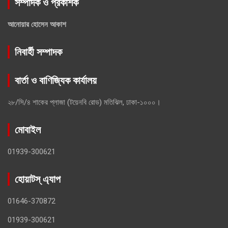
সম্পাদক ও প্রকাশক
আনোয়ার হোসেন আকাশ
নিবার্হী সম্পাদক
বার্তা ও বাণিজ্যিক কার্যালয়
২৮/সি/৪ শাকের প্লাজা (টয়েনবি রোড) মতিঝিল, ঢাকা-১০০০।
মোবাইল
01939-300621
হোয়াটস্ এ্যাপ
01646-370872
01939-300621