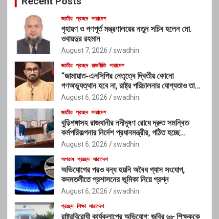
Recent Posts
জাতীয়
প্রচ্ছদ
সারাদেশ
গৃহায়ণ ও গণপূর্ত মন্ত্রণালয়ের নতুন সচিব হলেন মো.
ওবায়দুর রহমান
August 7, 2026
swadhin
জাতীয়
প্রচ্ছদ
রাজনীতি
সারাদেশ
“জামায়াত-এনসিপির নেতৃত্বে দ্বিতীয় কোনো
গণঅভ্যুত্থান হবে না, রাষ্ট্র পরিচালনার যোগ্যতাও তাদের
নেই”: রাশেদ খাঁনের
August 6, 2026
swadhin
জাতীয়
প্রচ্ছদ
সারাদেশ
বুড়িগঙ্গাসহ রাজধানীর নদীদূষণ রোধে দ্রুত সমন্বিত
কর্মপরিকল্পনার নির্দেশ প্রধানমন্ত্রীর, গঠিত হচ্ছে
আন্তঃসংস্থা সমন্বয় কমিটি
August 6, 2026
swadhin
অপরাধ
প্রচ্ছদ
সারাদেশ
অভিযোগের পরও বন্ধ হয়নি অবৈধ গ্যাস সংযোগ,
কদমতলীতে প্রশাসনের ভূমিকা নিয়ে প্রশ্ন
August 6, 2026
swadhin
প্রচ্ছদ
শিক্ষা
সারাদেশ
রাষ্ট্রবিরোধী কার্যকলাপের অভিযোগ: জবির ৬৮ শিক্ষককে