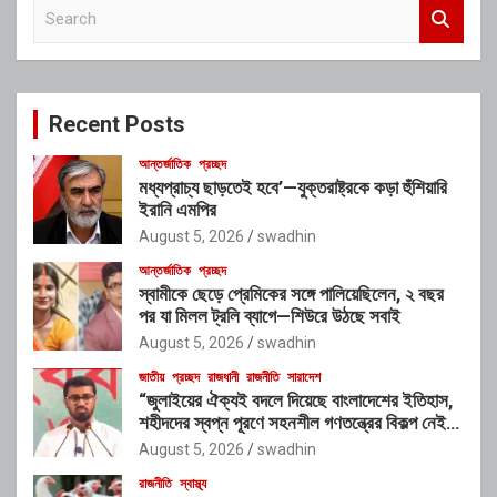
S
e
a
r
c
Recent Posts
h
আন্তর্জাতিক
প্রচ্ছদ
মধ্যপ্রাচ্য ছাড়তেই হবে’—যুক্তরাষ্ট্রকে কড়া হুঁশিয়ারি
ইরানি এমপির
August 5, 2026
swadhin
আন্তর্জাতিক
প্রচ্ছদ
স্বামীকে ছেড়ে প্রেমিকের সঙ্গে পালিয়েছিলেন, ২ বছর
পর যা মিলল ট্রলি ব্যাগে—শিউরে উঠছে সবাই
August 5, 2026
swadhin
জাতীয়
প্রচ্ছদ
রাজধানী
রাজনীতি
সারাদেশ
“জুলাইয়ের ঐক্যই বদলে দিয়েছে বাংলাদেশের ইতিহাস,
শহীদদের স্বপ্ন পূরণে সহনশীল গণতন্ত্রের বিকল্প নেই” :
রাশেদ খাঁন
August 5, 2026
swadhin
রাজনীতি
স্বাস্থ্য