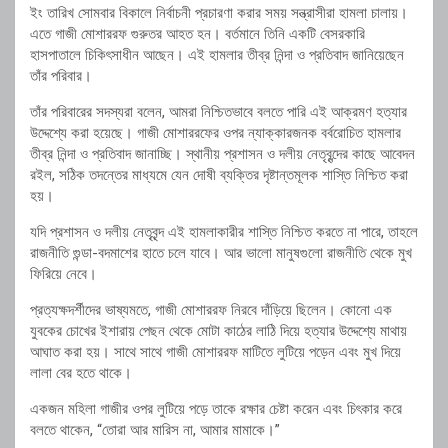
ইং তারিখ সোমবার বিকালে নির্বাচনী প্রচারণা করার সময় সন্ত্রাসীরা হামলা চালায়।
এতে গাজী মোশাররফ গুরুতর আহত হন। বর্তমানে তিনি একটি বেসরকারি
হাসপাতালে চিকিৎসাধীন আছেন। এই হামলার তীব্র নিন্দা ও প্রতিবাদ জানিয়েছেন
তাঁর পরিবার।
তাঁর পরিবারের সদস্যরা বলেন, আমরা নিশ্চিতভাবে বলতে পারি এই আক্রমণ হত্যার
উদ্দেশ্যে করা হয়েছে। গাজী মোশাররফের ওপর ন্যাক্কারজনক বর্বরোচিত হামলার
তীব্র নিন্দা ও প্রতিবাদ জানাচ্ছি। স্থানীয় প্রশাসন ও দলীয় নেতৃবৃন্দের কাছে আবেদন
রইল, সঠিক তদন্তের মাধ্যমে যেন দোষী ব্যক্তির দৃষ্টান্তমূলক শাস্তি নিশ্চিত করা
হয়।
যদি প্রশাসন ও দলীয় নেতৃবৃন্দ এই হামলাকারীর শাস্তি নিশ্চিত করতে না পারে, তাহলে
রাজনীতি গুন্ডা-বদমাশের হাতে চলে যাবে। আর ভালো মানুষগুলো রাজনীতি থেকে মুখ
ফিরিয়ে নেবে।
প্রত্যক্ষদর্শীদের ভাষ্যমতে, গাজী মোশাররফ নিরবে দাঁড়িয়ে ছিলেন। কোনো এক
যুবকের চোখের ইশারায় পেছন থেকে মোটা কাঠের লাঠি দিয়ে হত্যার উদ্দেশ্যে মাথায়
আঘাত করা হয়। সাথে সাথে গাজী মোশাররফ মাটিতে লুটিয়ে পড়েন এবং মুখ দিয়ে
লালা বের হতে থাকে।
একজন মহিলা গাজীর ওপর লুটিয়ে পড়ে তাকে রক্ষার চেষ্টা করেন এবং চিৎকার করে
বলতে থাকেন, “তোরা আর মারিস না, আমার মামাকে।”