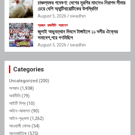
চাঞ্চল্যকর গবেষণা: দেশের মুরগির মাংসেও নিরাপদ সীমার
চেয়ে বেশি অ্যান্টিবায়োটিকের উপস্থিতি!
August 5, 2026
swadhin
প্রচ্ছদ
রাজনীতি
সারাদেশ
জুলাই অভ্যুত্থান দিবসে টাঙ্গাইলে ১১ দলীয় ঐক্যের
সমাবেশ,পরে গণমিছিল
August 5, 2026
swadhin
Categories
Uncategorized
(200)
অপরাধ
(1,938)
অর্থনীতি
(79)
আইটি বিশ্ব
(10)
আইন-আদালত
(90)
আইন-শৃঙ্খলা
(1,262)
আওয়ামী দোসর
(54)
আন্তর্জাতিক
(575)