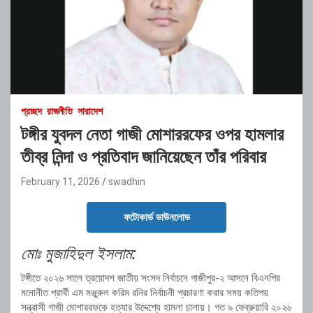
প্রচ্ছদ
রাজনীতি
সারাদেশ
টঙ্গীর যুবদল নেতা গাজী মোশাররফের ওপর হামলার
তীব্র নিন্দা ও প্রতিবাদ জানিয়েছেন তাঁর পরিবার
February 11, 2026
swadhin
ফটোকার্ড ডাউনলোড
মোঃ মুজাহিদুল ইসলাম:
টঙ্গীতে ২০২৬ সালে ত্রয়োদশ জাতীয় সংসদ নির্বাচনে গাজীপুর-২ আসনে বিএনপির
মনোনীত প্রার্থী এম মঞ্জুরুল করিম রনির নির্বাচনী প্রচারণা করার সময় কতিপয়
সন্ত্রাসী গাজী মোশাররফকে হত্যার উদ্দেশ্যে হামলা চালায়। গত ৯ ফেব্রুয়ারি ২০২৬