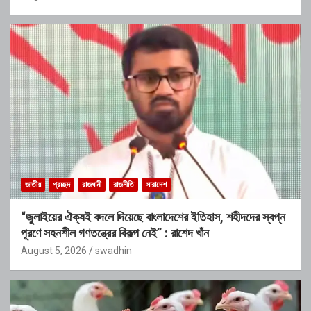
জাতীয়
প্রচ্ছদ
রাজধানী
রাজনীতি
সারাদেশ
“জুলাইয়ের ঐক্যই বদলে দিয়েছে বাংলাদেশের ইতিহাস, শহীদদের স্বপ্ন
পূরণে সহনশীল গণতন্ত্রের বিকল্প নেই” : রাশেদ খাঁন
August 5, 2026
swadhin