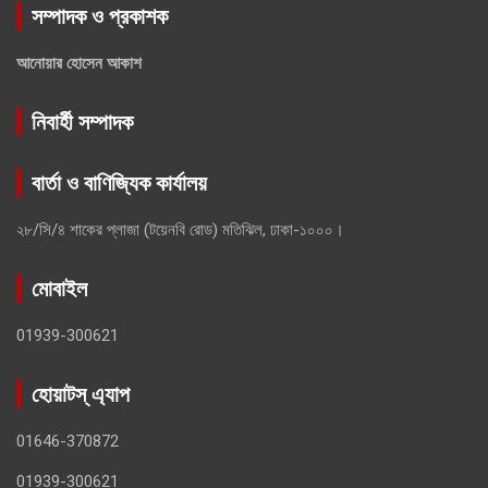
সম্পাদক ও প্রকাশক
আনোয়ার হোসেন আকাশ
নিবার্হী সম্পাদক
বার্তা ও বাণিজ্যিক কার্যালয়
২৮/সি/৪ শাকের প্লাজা (টয়েনবি রোড) মতিঝিল, ঢাকা-১০০০।
মোবাইল
01939-300621
হোয়াটস্ এ্যাপ
01646-370872
01939-300621