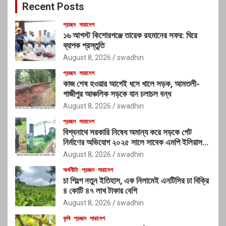
Recent Posts
h
প্রচ্ছদ
সারাদেশ
১৬ আগস্ট কিশোরগঞ্জে তারেক রহমানের সফর: ঘিরে
ব্যাপক প্রস্তুতি
August 8, 2026
swadhin
প্রচ্ছদ
সারাদেশ
কাজ শেষ হওয়ার আগেই ধসে খালে সড়ক, আমতলী-
গাজীপুর আঞ্চলিক সড়কে যান চলাচল বন্ধ
August 8, 2026
swadhin
প্রচ্ছদ
সারাদেশ
বিশ্বনাথে সরকারি নিষেধ অমান্য করে সড়কে গেট
নির্মাণের অভিযোগ ২০২৫ সালে সাবেক এমপি ইলিয়াস
আলীর নামে নামফলক স্থাপনের অভিযোগ
August 8, 2026
swadhin
অর্থনীতি
প্রচ্ছদ
সারাদেশ
চা শিল্পে নতুন ইতিহাস, এক নিলামেই এনটিসির চা বিক্রি
৪ কোটি ৪৭ লাখ টাকার বেশি
August 8, 2026
swadhin
কৃষি
প্রচ্ছদ
সারাদেশ