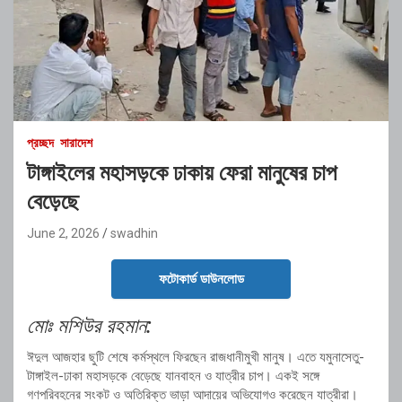
প্রচ্ছদ
সারাদেশ
টাঙ্গাইলের মহাসড়কে ঢাকায় ফেরা মানুষের চাপ
বেড়েছে
June 2, 2026
swadhin
ফটোকার্ড ডাউনলোড
মোঃ মশিউর রহমান:
ঈদুল আজহার ছুটি শেষে কর্মস্থলে ফিরছেন রাজধানীমুখী মানুষ। এতে যমুনাসেতু-
টাঙ্গাইল-ঢাকা মহাসড়কে বেড়েছে যানবাহন ও যাত্রীর চাপ। একই সঙ্গে
গণপরিবহনের সংকট ও অতিরিক্ত ভাড়া আদায়ের অভিযোগও করেছেন যাত্রীরা।