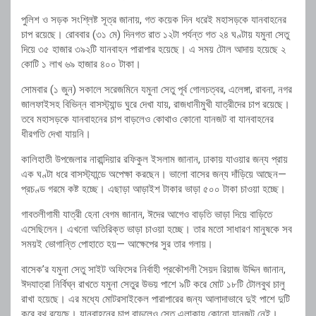
পুলিশ ও সড়ক সংশ্লিষ্ট সূত্র জানায়, গত কয়েক দিন ধরেই মহাসড়কে যানবাহনের
চাপ রয়েছে। রোববার (৩১ মে) দিনগত রাত ১২টা পর্যন্ত গত ২৪ ঘণ্টায় যমুনা সেতু
দিয়ে ৩৫ হাজার ৩৯২টি যানবাহন পারাপার হয়েছে। এ সময় টোল আদায় হয়েছে ২
কোটি ১ লাখ ৬৯ হাজার ৪০০ টাকা।
সোমবার (১ জুন) সকালে সরেজমিনে যমুনা সেতু পূর্ব গোলচত্বর, এলেঙ্গা, রাবনা, নগর
জালফাইসহ বিভিন্ন বাসস্ট্যান্ড ঘুরে দেখা যায়, রাজধানীমুখী যাত্রীদের চাপ রয়েছে।
তবে মহাসড়কে যানবাহনের চাপ বাড়লেও কোথাও কোনো যানজট বা যানবাহনের
ধীরগতি দেখা যায়নি।
কালিহাতী উপজেলার নারান্দিয়ার রফিকুল ইসলাম জানান, ঢাকায় যাওয়ার জন্য প্রায়
এক ঘণ্টা ধরে বাসস্ট্যান্ডে অপেক্ষা করছেন। ভালো বাসের জন্য দাঁড়িয়ে আছেন—
প্রচণ্ড গরমে কষ্ট হচ্ছে। এছাড়া আড়াইশ টাকার ভাড়া ৫০০ টাকা চাওয়া হচ্ছে।
গাবতলীগামী যাত্রী হেনা বেগম জানান, ঈদের আগেও বাড়তি ভাড়া দিয়ে বাড়িতে
এসেছিলেন। এখনো অতিরিক্ত ভাড়া চাওয়া হচ্ছে। তার মতো সাধারণ মানুষকে সব
সময়ই ভোগান্তি পোহাতে হয়— আক্ষেপের সুর তার গলায়।
বাসেক’র যমুনা সেতু সাইট অফিসের নির্বাহী প্রকৌশলী সৈয়দ রিয়াজ উদ্দিন জানান,
ঈদযাত্রা নির্বিঘ্ন রাখতে যমুনা সেতুর উভয় পাশে ৯টি করে মোট ১৮টি টোলবুথ চালু
রাখা হয়েছে। এর মধ্যে মোটরসাইকেল পারাপারের জন্য আলাদাভাবে দুই পাশে দুটি
করে বুথ রয়েছে। যানবাহনের চাপ বাড়লেও সেতু এলাকায় কোনো যানজট নেই।