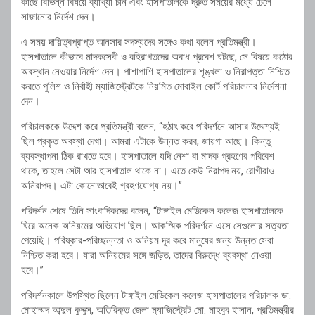
কাছে বিভিন্ন বিষয়ে ব্যাখ্যা চান এবং হাসপাতালকে দ্রুত সময়ের মধ্যে ঢেলে
সাজানোর নির্দেশ দেন।
এ সময় দায়িত্বপ্রাপ্ত আনসার সদস্যদের সঙ্গেও কথা বলেন প্রতিমন্ত্রী।
হাসপাতালে কীভাবে মাদকসেবী ও বহিরাগতদের অবাধ প্রবেশ ঘটছে, সে বিষয়ে কঠোর
অবস্থান নেওয়ার নির্দেশ দেন। পাশাপাশি হাসপাতালের শৃঙ্খলা ও নিরাপত্তা নিশ্চিত
করতে পুলিশ ও নির্বাহী ম্যাজিস্ট্রেটকে নিয়মিত মোবাইল কোর্ট পরিচালনার নির্দেশনা
দেন।
পরিচালককে উদ্দেশ করে প্রতিমন্ত্রী বলেন, “হঠাৎ করে পরিদর্শনে আসার উদ্দেশ্যই
ছিল প্রকৃত অবস্থা দেখা। আমরা এটাকে উন্নত করব, জায়গা আছে। কিন্তু
ব্যবস্থাপনা ঠিক রাখতে হবে। হাসপাতালে যদি নেশা বা মাদক গ্রহণের পরিবেশ
থাকে, তাহলে সেটা আর হাসপাতাল থাকে না। এতে কেউ নিরাপদ নয়, রোগীরাও
অনিরাপদ। এটা কোনোভাবেই গ্রহণযোগ্য নয়।”
পরিদর্শন শেষে তিনি সাংবাদিকদের বলেন, “টাঙ্গাইল মেডিকেল কলেজ হাসপাতালকে
ঘিরে অনেক অনিয়মের অভিযোগ ছিল। আকস্মিক পরিদর্শনে এসে সেগুলোর সত্যতা
পেয়েছি। পরিষ্কার-পরিচ্ছন্নতা ও অনিয়ম দূর করে মানুষের জন্য উন্নত সেবা
নিশ্চিত করা হবে। যারা অনিয়মের সঙ্গে জড়িত, তাদের বিরুদ্ধে ব্যবস্থা নেওয়া
হবে।”
পরিদর্শনকালে উপস্থিত ছিলেন টাঙ্গাইল মেডিকেল কলেজ হাসপাতালের পরিচালক ডা.
মোহাম্মদ আব্দুল কুদ্দুস, অতিরিক্ত জেলা ম্যাজিস্ট্রেট মো. মাহবুব হাসান, প্রতিমন্ত্রীর