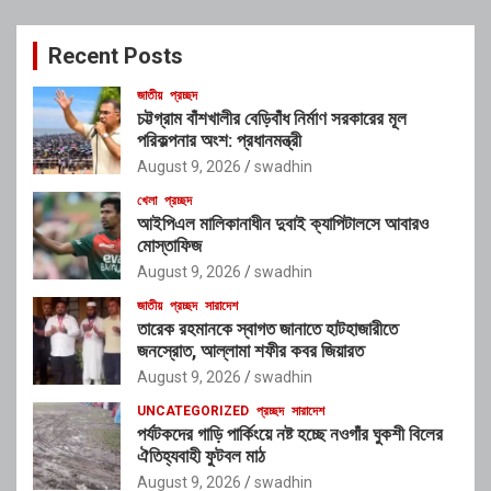
r
c
Recent Posts
h
জাতীয়
প্রচ্ছদ
চট্টগ্রাম বাঁশখালীর বেড়িবাঁধ নির্মাণ সরকারের মূল
পরিকল্পনার অংশ: প্রধানমন্ত্রী
August 9, 2026
swadhin
খেলা
প্রচ্ছদ
আইপিএল মালিকানাধীন দুবাই ক্যাপিটালসে আবারও
মোস্তাফিজ
August 9, 2026
swadhin
জাতীয়
প্রচ্ছদ
সারাদেশ
তারেক রহমানকে স্বাগত জানাতে হাটহাজারীতে
জনস্রোত, আল্লামা শফীর কবর জিয়ারত
August 9, 2026
swadhin
UNCATEGORIZED
প্রচ্ছদ
সারাদেশ
পর্যটকদের গাড়ি পার্কিংয়ে নষ্ট হচ্ছে নওগাঁর ঘুকশী বিলের
ঐতিহ্যবাহী ফুটবল মাঠ
August 9, 2026
swadhin