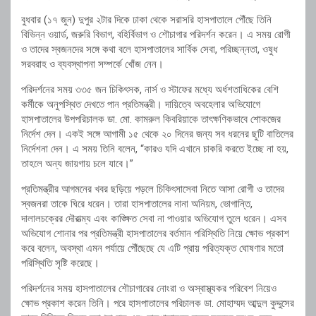
বুধবার (১৭ জুন) দুপুর ২টার দিকে ঢাকা থেকে সরাসরি হাসপাতালে পৌঁছে তিনি
বিভিন্ন ওয়ার্ড, জরুরি বিভাগ, বহির্বিভাগ ও শৌচাগার পরিদর্শন করেন। এ সময় রোগী
ও তাদের স্বজনদের সঙ্গে কথা বলে হাসপাতালের সার্বিক সেবা, পরিচ্ছন্নতা, ওষুধ
সরবরাহ ও ব্যবস্থাপনা সম্পর্কে খোঁজ নেন।
পরিদর্শনের সময় ৩৩৫ জন চিকিৎসক, নার্স ও স্টাফের মধ্যে অর্ধশতাধিকের বেশি
কর্মীকে অনুপস্থিত দেখতে পান প্রতিমন্ত্রী। দায়িত্বে অবহেলার অভিযোগে
হাসপাতালের উপপরিচালক ডা. মো. কামরুল কিবরিয়াকে তাৎক্ষণিকভাবে শোকজের
নির্দেশ দেন। একই সঙ্গে আগামী ১৫ থেকে ২০ দিনের জন্য সব ধরনের ছুটি বাতিলের
নির্দেশনা দেন। এ সময় তিনি বলেন, “কারও যদি এখানে চাকরি করতে ইচ্ছে না হয়,
তাহলে অন্য জায়গায় চলে যাবে।”
প্রতিমন্ত্রীর আগমনের খবর ছড়িয়ে পড়লে চিকিৎসাসেবা নিতে আসা রোগী ও তাদের
স্বজনরা তাকে ঘিরে ধরেন। তারা হাসপাতালের নানা অনিয়ম, ভোগান্তি,
দালালচক্রের দৌরাত্ম্য এবং কাঙ্ক্ষিত সেবা না পাওয়ার অভিযোগ তুলে ধরেন। এসব
অভিযোগ শোনার পর প্রতিমন্ত্রী হাসপাতালের বর্তমান পরিস্থিতি নিয়ে ক্ষোভ প্রকাশ
করে বলেন, অবস্থা এমন পর্যায়ে পৌঁছেছে যে এটি প্রায় পরিত্যক্ত ঘোষণার মতো
পরিস্থিতি সৃষ্টি করেছে।
পরিদর্শনের সময় হাসপাতালের শৌচাগারের নোংরা ও অস্বাস্থ্যকর পরিবেশ নিয়েও
ক্ষোভ প্রকাশ করেন তিনি। পরে হাসপাতালের পরিচালক ডা. মোহাম্মদ আব্দুল কুদ্দুসের