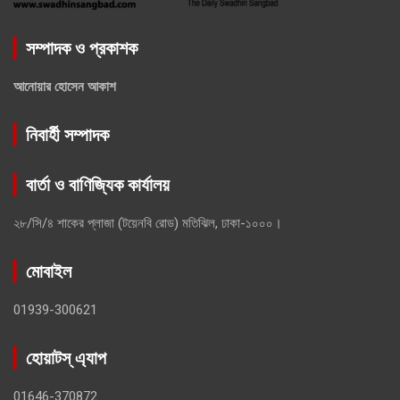
সম্পাদক ও প্রকাশক
আনোয়ার হোসেন আকাশ
নিবার্হী সম্পাদক
বার্তা ও বাণিজ্যিক কার্যালয়
২৮/সি/৪ শাকের প্লাজা (টয়েনবি রোড) মতিঝিল, ঢাকা-১০০০।
মোবাইল
01939-300621
হোয়াটস্ এ্যাপ
01646-370872