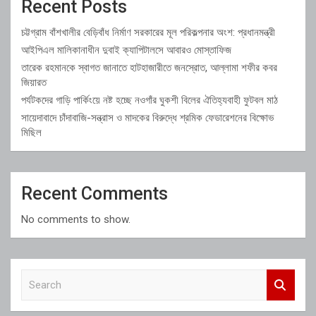
Recent Posts
চট্টগ্রাম বাঁশখালীর বেড়িবাঁধ নির্মাণ সরকারের মূল পরিকল্পনার অংশ: প্রধানমন্ত্রী
আইপিএল মালিকানাধীন দুবাই ক্যাপিটালসে আবারও মোস্তাফিজ
তারেক রহমানকে স্বাগত জানাতে হাটহাজারীতে জনস্রোত, আল্লামা শফীর কবর
জিয়ারত
পর্যটকদের গাড়ি পার্কিংয়ে নষ্ট হচ্ছে নওগাঁর ঘুকশী বিলের ঐতিহ্যবাহী ফুটবল মাঠ
সায়েদাবাদে চাঁদাবাজি-সন্ত্রাস ও মাদকের বিরুদ্ধে শ্রমিক ফেডারেশনের বিক্ষোভ
মিছিল
Recent Comments
No comments to show.
S
e
a