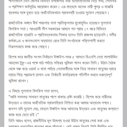
পালনকালে তিনি জেলার বিভিন্ন উপজেলায় নারী উদ্যোক্তাদের নিয়ে সভা, সেমিনার
ও প্রশিক্ষণ কর্মসূচির আয়োজন করেন। এর মাধ্যমে অনেক নারী ক্ষুদ্র ও মাঝারি
ব্যবসার সঙ্গে যুক্ত হয়ে অর্থনৈতিকভাবে স্বাবলম্বী হওয়ার সুযোগ পেয়েছেন।
রাজনৈতিক অঙ্গনে দীর্ঘ পথচলায় নানা প্রতিকূলতার মুখোমুখিও হয়েছেন সুলতানা
বিলকিস লতা। আওয়ামী লীগ সরকারের আমলে গত প্রায় ১৭ বছর বিভিন্ন
রাজনৈতিক হয়রানি ও প্রতিবন্ধকতার শিকার হলেও তিনি রাজপথ ছাড়েননি। দলীয়
কর্মকাণ্ড ও জনসংযোগ অব্যাহত রেখে তিনি সংগঠনকে শক্তিশালী করতে
নিরলসভাবে কাজ করে গেছেন।
বিশেষ করে জাতীয় সংসদ নির্বাচনে টাঙ্গাইল-সদর ৫ আসনে বিএনপি নেতা সালাউদ্দিন
আহমেদ টুকু–এর পক্ষে মাঠ পর্যায়ে সক্রিয় ভূমিকা পালন করেন তিনি। উঠান বৈঠক
থেকে শুরু করে ওয়ার্ড ও থানা পর্যায়ে নেতাকর্মীদের সঙ্গে নিয়ে সাধারণ মানুষের দ্বারে
দ্বারে গিয়ে প্রচারণা চালান এবং নির্বাচনী কার্যক্রমকে গতিশীল করতে গুরুত্বপূর্ণ
ভূমিকা রাখেন।
এ বিষয়ে সুলতানা বিলকিস লতা বলেন,
“আমি সবসময় সাধারণ মানুষের পাশে থাকার চেষ্টা করেছি। বিশেষ করে নারীদের
উন্নয়ন ও তাদের অর্থনৈতিক স্বাবলম্বিতা নিশ্চিত করা আমার অন্যতম লক্ষ্য।
জনগণ যদি সুযোগ দেয়, তাহলে টাঙ্গাইল সদর আসনের উন্নয়ন এবং মানুষের কল্যাণে
কাজ করে যেতে চাই।”
তিনি আরও বলেন, রাজনীতির মূল উদ্দেশ্য হওয়া উচিত মানুষের সেবা করা এবং
সমাজের অবহেলিত মানুষের পাশে দাঁড়ানো। সেই লক্ষ্য নিয়েই তিনি দীর্ঘদিন ধরে