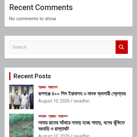
Recent Comments
No comments to show.
S
e
a
r
c
Recent Posts
h
প্রচ্ছদ
সারাদেশ
রূপগঞ্জে ৪০০ পিস ইয়াবাসহ ৩ মাদক ব্যবসায়ী গ্রেপ্তার
August 10, 2026
swadhin
অপরাধ
প্রচ্ছদ
সারাদেশ
লামায় রাতের আঁধারে সাবাড় হচ্ছে পাহাড়, ধসের ঝুঁকিতে
ঘরবাড়ি ও রাস্তাঘাট
August 10, 2026
swadhin