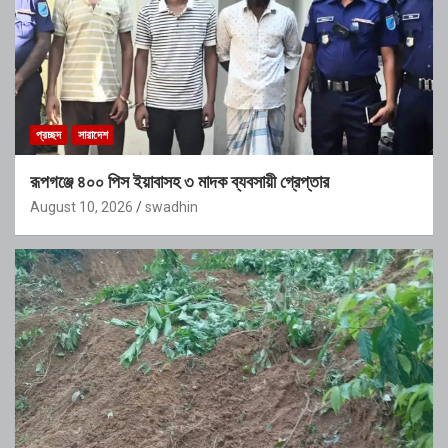
প্রচ্ছদ
সারাদেশ
রূপগঞ্জে ৪০০ পিস ইয়াবাসহ ৩ মাদক ব্যবসায়ী গ্রেপ্তার
August 10, 2026
swadhin