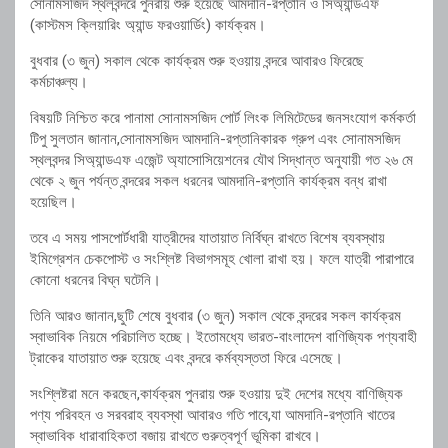
সোনামসজিদ স্থলবন্দরে পুনরায় শুরু হয়েছে আমদানি-রপ্তানি ও সিঅ্যান্ডএফ
(কাস্টমস ক্লিয়ারিং অ্যান্ড ফরওয়ার্ডিং) কার্যক্রম।
বুধবার (৩ জুন) সকাল থেকে কার্যক্রম শুরু হওয়ায় বন্দরে আবারও ফিরেছে
কর্মচাঞ্চল্য।
বিষয়টি নিশ্চিত করে পানামা সোনামসজিদ পোর্ট লিংক লিমিটেডের জনসংযোগ কর্মকর্তা
টিপু সুলতান জানান,সোনামসজিদ আমদানি-রপ্তানিকারক গ্রুপ এবং সোনামসজিদ
স্থলবন্দর সিঅ্যান্ডএফ এজেন্ট অ্যাসোসিয়েশনের যৌথ সিদ্ধান্ত অনুযায়ী গত ২৬ মে
থেকে ২ জুন পর্যন্ত বন্দরের সকল ধরনের আমদানি-রপ্তানি কার্যক্রম বন্ধ রাখা
হয়েছিল।
তবে এ সময় পাসপোর্টধারী যাত্রীদের যাতায়াত নির্বিঘ্ন রাখতে বিশেষ ব্যবস্থায়
ইমিগ্রেশন চেকপোস্ট ও সংশ্লিষ্ট বিভাগসমূহ খোলা রাখা হয়। ফলে যাত্রী পারাপারে
কোনো ধরনের বিঘ্ন ঘটেনি।
তিনি আরও জানান,ছুটি শেষে বুধবার (৩ জুন) সকাল থেকে বন্দরের সকল কার্যক্রম
স্বাভাবিক নিয়মে পরিচালিত হচ্ছে। ইতোমধ্যে ভারত-বাংলাদেশ বাণিজ্যিক পণ্যবাহী
ট্রাকের যাতায়াত শুরু হয়েছে এবং বন্দরে কর্মব্যস্ততা ফিরে এসেছে।
সংশ্লিষ্টরা মনে করছেন,কার্যক্রম পুনরায় শুরু হওয়ায় দুই দেশের মধ্যে বাণিজ্যিক
পণ্য পরিবহন ও সরবরাহ ব্যবস্থা আবারও গতি পাবে,যা আমদানি-রপ্তানি খাতের
স্বাভাবিক ধারাবাহিকতা বজায় রাখতে গুরুত্বপূর্ণ ভূমিকা রাখবে।