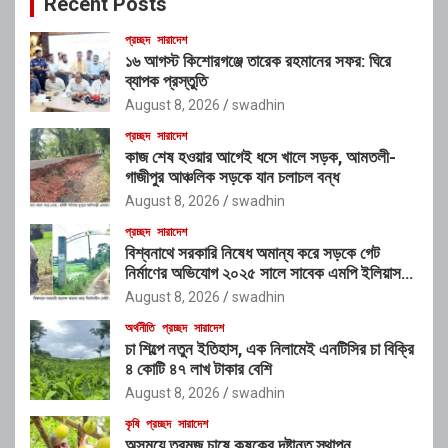
Recent Posts
h
প্রচ্ছদ
সারাদেশ
১৬ আগস্ট কিশোরগঞ্জে তারেক রহমানের সফর: ঘিরে
ব্যাপক প্রস্তুতি
August 8, 2026
swadhin
প্রচ্ছদ
সারাদেশ
কাজ শেষ হওয়ার আগেই ধসে খালে সড়ক, আমতলী-
গাজীপুর আঞ্চলিক সড়কে যান চলাচল বন্ধ
August 8, 2026
swadhin
প্রচ্ছদ
সারাদেশ
বিশ্বনাথে সরকারি নিষেধ অমান্য করে সড়কে গেট
নির্মাণের অভিযোগ ২০২৫ সালে সাবেক এমপি ইলিয়াস
আলীর নামে নামফলক স্থাপনের অভিযোগ
August 8, 2026
swadhin
অর্থনীতি
প্রচ্ছদ
সারাদেশ
চা শিল্পে নতুন ইতিহাস, এক নিলামেই এনটিসির চা বিক্রি
৪ কোটি ৪৭ লাখ টাকার বেশি
August 8, 2026
swadhin
কৃষি
প্রচ্ছদ
সারাদেশ
অসময়ে তরমুজ চাষে কৃষকের দৃষ্টান্ত স্থাপন