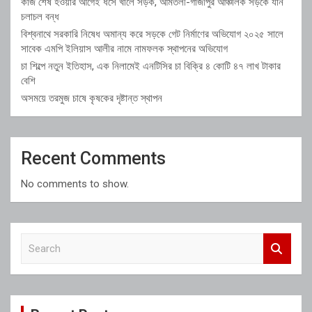
কাজ শেষ হওয়ার আগেই ধসে খালে সড়ক, আমতলী-গাজীপুর আঞ্চলিক সড়কে যান
চলাচল বন্ধ
বিশ্বনাথে সরকারি নিষেধ অমান্য করে সড়কে গেট নির্মাণের অভিযোগ ২০২৫ সালে
সাবেক এমপি ইলিয়াস আলীর নামে নামফলক স্থাপনের অভিযোগ
চা শিল্পে নতুন ইতিহাস, এক নিলামেই এনটিসির চা বিক্রি ৪ কোটি ৪৭ লাখ টাকার
বেশি
অসময়ে তরমুজ চাষে কৃষকের দৃষ্টান্ত স্থাপন
Recent Comments
No comments to show.
S
e
a
r
c