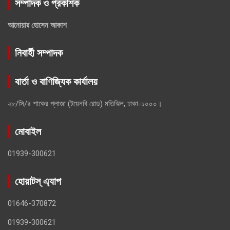
সম্পাদক ও প্রকাশক
আনোয়ার হোসেন আকাশ
নিবার্হী সম্পাদক
বার্তা ও বাণিজ্যিক কার্যালয়
২৮/সি/৪ শাকের প্লাজা (টয়েনবি রোড) মতিঝিল, ঢাকা-১০০০।
মোবাইল
01939-300621
হোয়াটস্ এ্যাপ
01646-370872
01939-300621