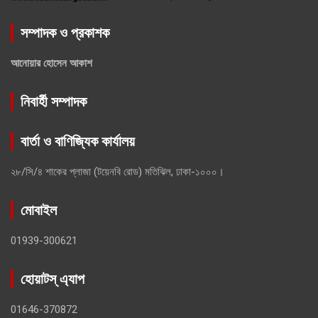
সম্পাদক ও প্রকাশক
আনোয়ার হোসেন আকাশ
নিবার্হী সম্পাদক
বার্তা ও বাণিজ্যিক কার্যালয়
২৮/সি/৪ শাকের প্লাজা (টয়েনবি রোড) মতিঝিল, ঢাকা-১০০০।
মোবাইল
01939-300621
হোয়াটস্ এ্যাপ
01646-370872