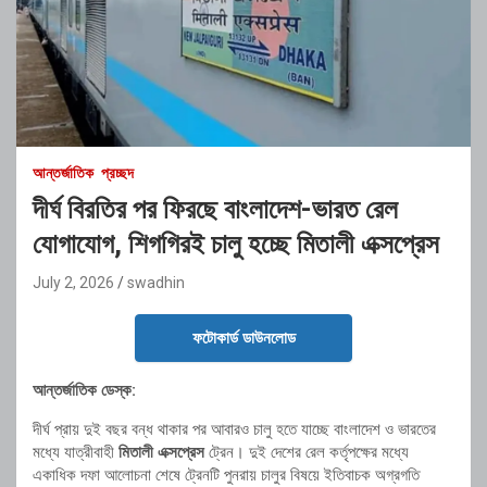
আন্তর্জাতিক
প্রচ্ছদ
দীর্ঘ বিরতির পর ফিরছে বাংলাদেশ-ভারত রেল
যোগাযোগ, শিগগিরই চালু হচ্ছে মিতালী এক্সপ্রেস
July 2, 2026
swadhin
ফটোকার্ড ডাউনলোড
আন্তর্জাতিক ডেস্ক:
দীর্ঘ প্রায় দুই বছর বন্ধ থাকার পর আবারও চালু হতে যাচ্ছে বাংলাদেশ ও ভারতের
মধ্যে যাত্রীবাহী
মিতালী এক্সপ্রেস
ট্রেন। দুই দেশের রেল কর্তৃপক্ষের মধ্যে
একাধিক দফা আলোচনা শেষে ট্রেনটি পুনরায় চালুর বিষয়ে ইতিবাচক অগ্রগতি