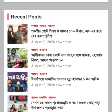
a
r
c
Recent Posts
h
অপরাধ
প্রচ্ছদ
সারাদেশ
তরুণীর পেটে মিলল ৪ হাজার ১০০ ইয়াবা, এক্স-রে করে
বের করল পুলিশ
August 8, 2026
swadhin
প্রচ্ছদ
সারাদেশ
আলীকদমে চাকা ফেটে বাস গাছের সঙ্গে ধাক্কা, হেলপার
নিহত, আহত অন্তত ১০
August 8, 2026
swadhin
প্রচ্ছদ
সারাদেশ
ঈদগাঁওয়ে ডাকাতির মামলায় সন্দেহভাজন ১ জন আটক
August 8, 2026
swadhin
প্রচ্ছদ
রাজনীতি
সারাদেশ
দেশনায়ক সফল প্রধানমন্ত্রীকে বরণ করতে লোহাগাড়া
উপজেলায় প্রস্তুতি সভা