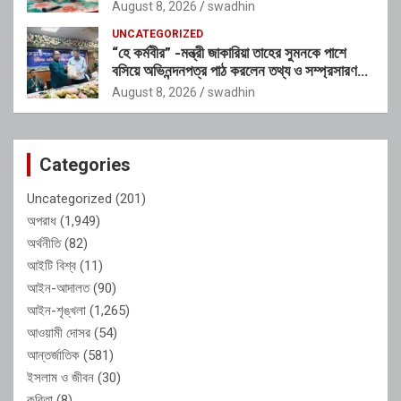
August 8, 2026
swadhin
UNCATEGORIZED
“হে কর্মবীর” -মন্ত্রী জাকারিয়া তাহের সুমনকে পাশে
বসিয়ে অভিনন্দনপত্র পাঠ করলেন তথ্য ও সম্প্রসারণ
মন্ত্রণালয়ের ভারপ্রাপ্ত সচিব শাহ আলম
August 8, 2026
swadhin
Categories
Uncategorized
(201)
অপরাধ
(1,949)
অর্থনীতি
(82)
আইটি বিশ্ব
(11)
আইন-আদালত
(90)
আইন-শৃঙ্খলা
(1,265)
আওয়ামী দোসর
(54)
আন্তর্জাতিক
(581)
ইসলাম ও জীবন
(30)
কবিতা
(8)