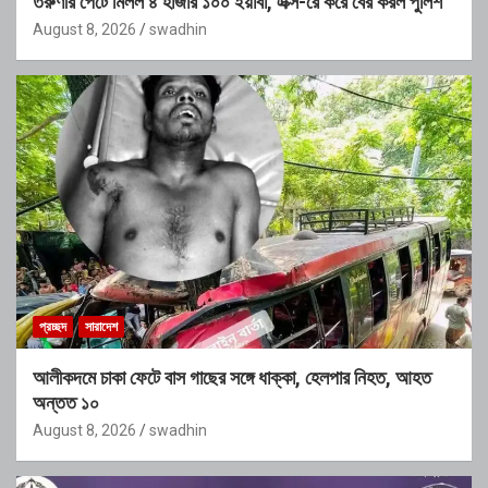
তরুণীর পেটে মিলল ৪ হাজার ১০০ ইয়াবা, এক্স-রে করে বের করল পুলিশ
August 8, 2026
swadhin
প্রচ্ছদ
সারাদেশ
আলীকদমে চাকা ফেটে বাস গাছের সঙ্গে ধাক্কা, হেলপার নিহত, আহত
অন্তত ১০
August 8, 2026
swadhin