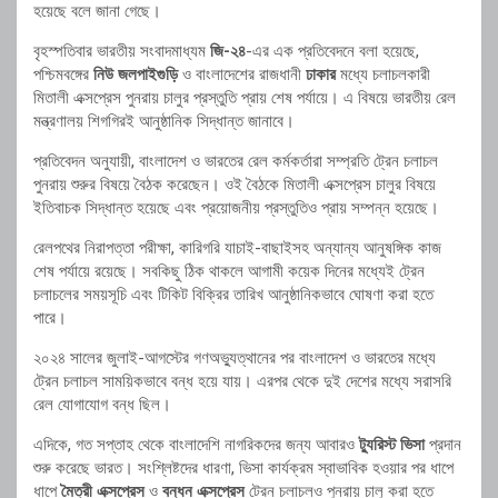
হয়েছে বলে জানা গেছে।
বৃহস্পতিবার ভারতীয় সংবাদমাধ্যম
জি-২৪
-এর এক প্রতিবেদনে বলা হয়েছে,
পশ্চিমবঙ্গের
নিউ জলপাইগুড়ি
ও বাংলাদেশের রাজধানী
ঢাকার
মধ্যে চলাচলকারী
মিতালী এক্সপ্রেস পুনরায় চালুর প্রস্তুতি প্রায় শেষ পর্যায়ে। এ বিষয়ে ভারতীয় রেল
মন্ত্রণালয় শিগগিরই আনুষ্ঠানিক সিদ্ধান্ত জানাবে।
প্রতিবেদন অনুযায়ী, বাংলাদেশ ও ভারতের রেল কর্মকর্তারা সম্প্রতি ট্রেন চলাচল
পুনরায় শুরুর বিষয়ে বৈঠক করেছেন। ওই বৈঠকে মিতালী এক্সপ্রেস চালুর বিষয়ে
ইতিবাচক সিদ্ধান্ত হয়েছে এবং প্রয়োজনীয় প্রস্তুতিও প্রায় সম্পন্ন হয়েছে।
রেলপথের নিরাপত্তা পরীক্ষা, কারিগরি যাচাই-বাছাইসহ অন্যান্য আনুষঙ্গিক কাজ
শেষ পর্যায়ে রয়েছে। সবকিছু ঠিক থাকলে আগামী কয়েক দিনের মধ্যেই ট্রেন
চলাচলের সময়সূচি এবং টিকিট বিক্রির তারিখ আনুষ্ঠানিকভাবে ঘোষণা করা হতে
পারে।
২০২৪ সালের জুলাই-আগস্টের গণঅভ্যুত্থানের পর বাংলাদেশ ও ভারতের মধ্যে
ট্রেন চলাচল সাময়িকভাবে বন্ধ হয়ে যায়। এরপর থেকে দুই দেশের মধ্যে সরাসরি
রেল যোগাযোগ বন্ধ ছিল।
এদিকে, গত সপ্তাহ থেকে বাংলাদেশি নাগরিকদের জন্য আবারও
ট্যুরিস্ট ভিসা
প্রদান
শুরু করেছে ভারত। সংশ্লিষ্টদের ধারণা, ভিসা কার্যক্রম স্বাভাবিক হওয়ার পর ধাপে
ধাপে
মৈত্রী এক্সপ্রেস
ও
বন্ধন এক্সপ্রেস
ট্রেন চলাচলও পুনরায় চালু করা হতে