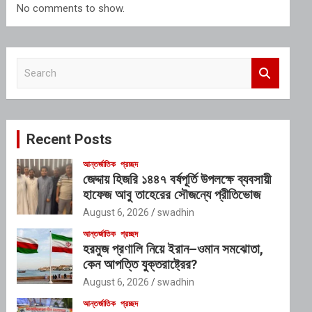
No comments to show.
S
e
a
r
c
Recent Posts
h
আন্তর্জাতিক
প্রচ্ছদ
জেদ্দায় হিজরি ১৪৪৭ বর্ষপূর্তি উপলক্ষে ব্যবসায়ী
হাফেজ আবু তাহেরের সৌজন্যে প্রীতিভোজ
August 6, 2026
swadhin
আন্তর্জাতিক
প্রচ্ছদ
হরমুজ প্রণালি নিয়ে ইরান–ওমান সমঝোতা,
কেন আপত্তি যুক্তরাষ্ট্রের?
August 6, 2026
swadhin
আন্তর্জাতিক
প্রচ্ছদ