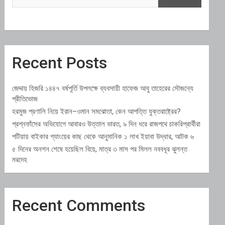
Recent Posts
জেদ্দায় হিজরি ১৪৪৭ বর্ষপূর্তি উপলক্ষে ব্যবসায়ী হাফেজ আবু তাহেরের সৌজন্যে
প্রীতিভোজ
হরমুজ প্রণালি নিয়ে ইরান–ওমান সমঝোতা, কেন আপত্তি যুক্তরাষ্ট্রের?
প্রশ্নফাঁসের অভিযোগে আবারও উত্তাল ভারত, ৯ দিন ধরে রাজপথে চাকরিপ্রার্থীরা
পটিয়ায় বাইকার গ্যাংয়ের কাছ থেকে আনুমানিক ১ লাখ ইয়াবা উদ্ধার, আটক ৬
৫ দিনের অনশন শেষে হয়েছিল বিয়ে, মাত্র ৩ মাস পর মিলল নববধূর ঝুলন্ত
মরদেহ
Recent Comments