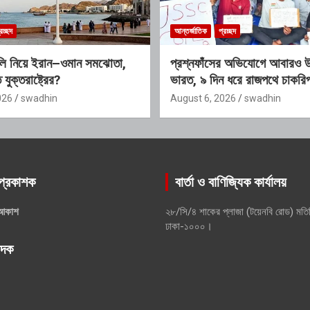
রচ্ছদ
আন্তর্জাতিক
প্রচ্ছদ
ালি নিয়ে ইরান–ওমান সমঝোতা,
প্রশ্নফাঁসের অভিযোগে আবারও উ
ুক্তরাষ্ট্রের?
ভারত, ৯ দিন ধরে রাজপথে চাকরিপ্র
026
swadhin
August 6, 2026
swadhin
প্রকাশক
বার্তা ও বাণিজ্যিক কার্যালয়
আকাশ
২৮/সি/৪ শাকের প্লাজা (টয়েনবি রোড) মতি
ঢাকা-১০০০।
পাদক