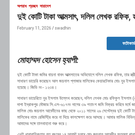
অপরাধ
প্রচ্ছদ
সারাদেশ
দুই কোটি টাকা আত্মসাৎ, দলিল লেখক রফিক, স্ত
February 11, 2026
swadhin
ফটোকার্
মোহাম্মদ হোসেন হ্যাপী:
দুই কোটি টাকা জমির বায়না বাবদ আত্মসাতের অভিযোগে দলিল লেখক রফিক, তার স্ত্রী
সাধারণ ডায়েরি করেছেন আল জয়নাল প্লাজার মালিকের কেয়ারটেকার মোঃ নুর ইসলা
হয়েছে। জিডি নং- ১২৩৪।
সাধারণ ডায়েরিতে নুর ইসলাম উল্লেখ করেছেন, দলিল লেখক মোঃ রফিকুল ইসলাম (৬০)
দাপা ইদ্রাকপুর মৌজার সি.এস-৬১৭নং দাগের ৩৯ শতাংশ জমি বিক্রয় করিবে মর্মে 
মালিক মোঃ জয়নাল আবেদীনের কাছ থেকে ২০১১ সালের ২৬ সেপ্টেম্বর দুই কোটি টা
মালিকের নামে রেজিস্ট্রি করে না দিয়ে কালক্ষেপণ করে আসছে। আমার মালিক বিভিন
আমাদের সঙ্গে তালবাহানা শুরু করে।
এরই ধারাবাহিকতায় গত বছরের ১৪ আগস্ট দুপুরে মোঃ জয়নাল আবেদীন ফতুল্লা থানাধ