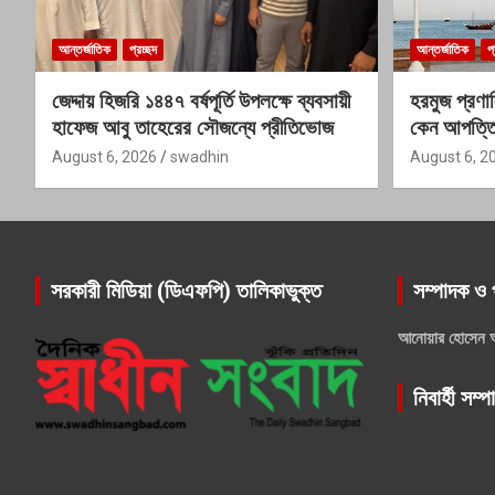
আন্তর্জাতিক
প্রচ্ছদ
আন্তর্জাতিক
প্
জেদ্দায় হিজরি ১৪৪৭ বর্ষপূর্তি উপলক্ষে ব্যবসায়ী
হরমুজ প্রণ
হাফেজ আবু তাহেরের সৌজন্যে প্রীতিভোজ
কেন আপত্তি য
August 6, 2026
swadhin
August 6, 2
সরকারী মিডিয়া (ডিএফপি) তালিকাভুক্ত
সম্পাদক ও 
আনোয়ার হোসেন 
নিবার্হী সম্