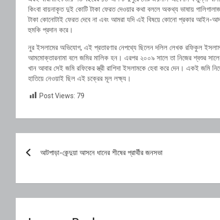
কিংবা বায়নাকৃত দুই কোটি টাকা ফেরত দেওয়ার কথা বললে অকথ্য ভাষায় গালিগালা
টাকা কোনোটাই ফেরত দেবে না এবং আমরা যদি এই বিষয়ে কোনো প্রকার আইন-আদাল
হুমকি প্রদান করে।
নুর ইসলামের অভিযোগ, এই প্রতারণার নেপথ্যে ছিলেন দলিল লেখক রফিকুল ইসলা
আমমোক্তারনামা বলে জমির মালিক হন। এরপর ২০০৯ সালে তা নিজের শ্বশুর সা
খান আবার সেই জমি রফিকের স্ত্রী রাশিদা ইসলামকে হেবা করে দেন। একই জমি নিজ
হাতিয়ে নেওয়াই ছিল এই চক্রের মূল লক্ষ্য।
Post Views:
79
Post
আটপাড়া-কেন্দুয়া আসনে ধানের শীষের প্রার্থীর জনসভা
navigation