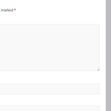
re marked
*