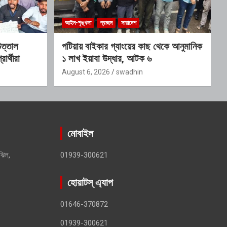
আইন-শৃঙ্খলা
প্রচ্ছদ
সারাদেশ
ত্তাল
পটিয়ায় বাইকার গ্যাংয়ের কাছ থেকে আনুমানিক
ার্থীরা
১ লাখ ইয়াবা উদ্ধার, আটক ৬
August 6, 2026
swadhin
মোবাইল
ঝিল,
01939-300621
হোয়াটস্ এ্যাপ
01646-370872
01939-300621