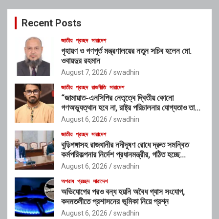
r
c
Recent Posts
h
জাতীয়
প্রচ্ছদ
সারাদেশ
গৃহায়ণ ও গণপূর্ত মন্ত্রণালয়ের নতুন সচিব হলেন মো.
ওবায়দুর রহমান
August 7, 2026
swadhin
জাতীয়
প্রচ্ছদ
রাজনীতি
সারাদেশ
“জামায়াত-এনসিপির নেতৃত্বে দ্বিতীয় কোনো
গণঅভ্যুত্থান হবে না, রাষ্ট্র পরিচালনার যোগ্যতাও তাদের
নেই”: রাশেদ খাঁনের
August 6, 2026
swadhin
জাতীয়
প্রচ্ছদ
সারাদেশ
বুড়িগঙ্গাসহ রাজধানীর নদীদূষণ রোধে দ্রুত সমন্বিত
কর্মপরিকল্পনার নির্দেশ প্রধানমন্ত্রীর, গঠিত হচ্ছে
আন্তঃসংস্থা সমন্বয় কমিটি
August 6, 2026
swadhin
অপরাধ
প্রচ্ছদ
সারাদেশ
অভিযোগের পরও বন্ধ হয়নি অবৈধ গ্যাস সংযোগ,
কদমতলীতে প্রশাসনের ভূমিকা নিয়ে প্রশ্ন
August 6, 2026
swadhin