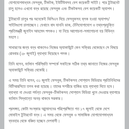
যোগাযোগমাধ্যম ফেসবুক, টিকটক, ইউটিউবসহ বেশ কয়েকটি সাইট। পরে ইন্টারনেট
চালু হলেও এখনো বন্ধ রয়েছে ফেসবুক এবং টিকটকসহ বেশ কয়েকটি অ্যাপস।
ইন্টারনেট চালুর পর অনেকেই ভিপিএন দিয়ে ফেসবুকসহ ব্লক হওয়া অ্যাপস/
সাইটগুলো চালাচ্ছেন। যেখানে বাদ যাননি ডাক, টেলিযোগাযোগ ও তথ্যপ্রযুক্তি
প্রতিমন্ত্রী জুনাইদ আহমেদ পলকও। যা নিয়ে আলোচনা-সমালোচনা হয় বিভিন্ন
মহলে।
সাধারণের জন্য বন্ধ থাকলেও নিজের অ্যাকাউন্টে কেন সক্রিয় থেকেছেন সে বিষয়ে
রোববার (২৮ জুলাই) ব্যাখ্যা দিয়েছেন পলক।
তিনি বলেন, বর্তমান পরিস্থিতি সম্পর্কে সবাইকে সঠিক তথ্য জানাতে নিজের ফেসবুক
অ্যাকাউন্টে সক্রিয় থেকেছি।
এ সময় তিনি বলেন, ৩১ জুলাই ফেসবুক, টিকটকসহ সোশ্যাল মিডিয়ার প্রতিনিধিদের
বিটিআরসিতে তলব করা হয়েছে। তাদের সশরীরে হাজির হয়ে ব্যাখ্যা দিতে হবে।
ব্যাখ্যা না দেওয়া পর্যন্ত ফেসবুক-টিকটকসহ সোশ্যাল মিডিয়া খুলে দেওয়ার ব্যাপারে
বর্তমান সিদ্ধান্তে অনড় থাকবে সরকার।
প্রসঙ্গত, কোটা সংস্কার আন্দোলনের পরিপ্রেক্ষিতে গত ১৭ জুলাই থেকে দেশে
মোবাইল ইন্টারনেট বন্ধ। এ সময় থেকে ফেসবুক ও সামাজিক যোগাযোগমাধ্যম
ব্যবহার থেকে বঞ্চিত হচ্ছেন দেশবাসী।