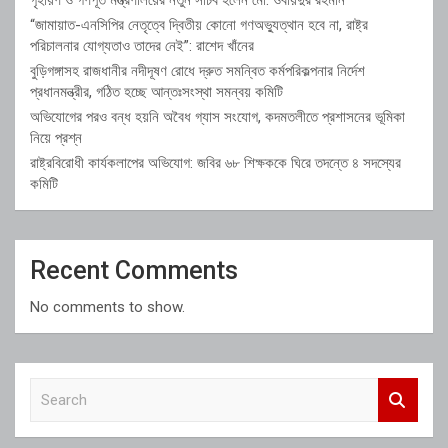
“জামায়াত-এনসিপির নেতৃত্বে দ্বিতীয় কোনো গণঅভ্যুত্থান হবে না, রাষ্ট্র
পরিচালনার যোগ্যতাও তাদের নেই”: রাশেদ খাঁনের
বুড়িগঙ্গাসহ রাজধানীর নদীদূষণ রোধে দ্রুত সমন্বিত কর্মপরিকল্পনার নির্দেশ
প্রধানমন্ত্রীর, গঠিত হচ্ছে আন্তঃসংস্থা সমন্বয় কমিটি
অভিযোগের পরও বন্ধ হয়নি অবৈধ গ্যাস সংযোগ, কদমতলীতে প্রশাসনের ভূমিকা
নিয়ে প্রশ্ন
রাষ্ট্রবিরোধী কার্যকলাপের অভিযোগ: জবির ৬৮ শিক্ষককে ঘিরে তদন্তে ৪ সদস্যের
কমিটি
Recent Comments
No comments to show.
S
e
a