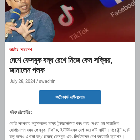
জাতীয়
সারাদেশ
দেশে ফেসবুক বন্ধ রেখে নিজে কেন সক্রিয়,
জানালেন পলক
July 28, 2024
swadhin
ফটোকার্ড ডাউনলোড
স্টাফ রিপোর্টার :
কোটা সংস্কার আন্দোলনের মধ্যে ইন্টারনেটসহ বন্ধ করে দেওয়া হয় সামাজিক
যোগাযোগমাধ্যম ফেসবুক, টিকটক, ইউটিউবসহ বেশ কয়েকটি সাইট। পরে ইন্টারনেট
চালু হলেও এখনো বন্ধ রয়েছে ফেসবুক এবং টিকটকসহ বেশ কয়েকটি অ্যাপস।