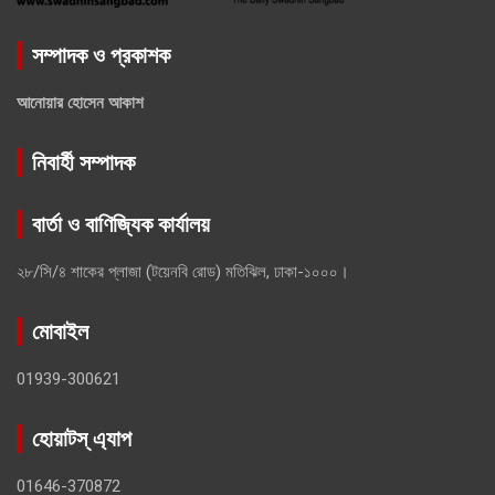
সম্পাদক ও প্রকাশক
আনোয়ার হোসেন আকাশ
নিবার্হী সম্পাদক
বার্তা ও বাণিজ্যিক কার্যালয়
২৮/সি/৪ শাকের প্লাজা (টয়েনবি রোড) মতিঝিল, ঢাকা-১০০০।
মোবাইল
01939-300621
হোয়াটস্ এ্যাপ
01646-370872