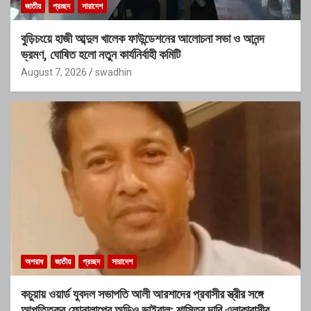
জাতীয়
প্রচ্ছদ
সারাদেশ
বুড়িচংয়ে হাজী আব্দুল খালেক ফাউন্ডেশনের আলোচনা সভা ও আনন্দ
ভ্রমণ, ঘোষিত হলো নতুন কার্যনির্বাহী কমিটি
August 7, 2026
swadhin
অপরাধ
জাতীয়
প্রচ্ছদ
সারাদেশ
কচুয়ায় ওয়ার্ড যুবদল সভাপতি আলী আরশাদের প্রবাসীর স্ত্রীর সঙ্গে
আপত্তিকর ফোনালাপের অডিও ভাইরাল; শাস্তির দাবি এলাকাবাসীর