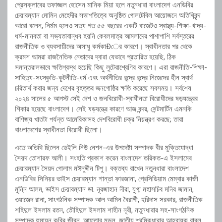
প্রেসক্লাবের তফাজ্জল হোসেন মানিক মিয়া হলে নতুনধারা বাংলাদেশ এনডিবির
চেয়ারম্যান মোমিন মেহেদীর সভাপতিত্বে অনুষ্ঠিত গোলটেবিল আয়োজনে অতিথিবৃন্দ
আরো বলেন, নির্মম হলেও সত্য গত ৫৫ বছরের একটি বাজেটও স্বাস্থ্য-শিক্ষা-খাদ্য-
ধর্ম-মানবতা বা সভ্যতাবান্ধব হয়নি কেবলমাত্র আমলাদের পাশাপাশি সর্বস্তরের
রাজনীতিক ও ব্যবসায়ীদের অসাধু কর্মকাÐের কারণে। স্বাধীনতার পর থেকে
ক্রমশ আমরা রাজনৈতিক নেতাদের দ্বারা যেভাবে প্রতারিত হয়েছি, ঠিক
সমান্তরালভাবে ক্ষতিগ্রস্থ হয়েছি কিছু লুটেরাশ্রেণির কারণে। এরা রাজনীতি-শিক্ষা-
সাহিত্য-সংস্কৃতি-কূটনীতি-ধর্ম এবং অর্থনীতির রন্দ্রে রন্দ্রে নিজেদের হীন স্বার্থ
চরিতার্থ করার জন্য দেশের বৃহত্তর জনগোষ্ঠির ক্ষতি করেছে সবসময়। সর্বশেষ
২০২৪ সালের ৫ আগস্ট সেই দেশ ও জনবিরোধী-স্বাধীনতা বিরোধীদের ষড়যন্ত্রের
শিকার হয়েছে বাংলাদেশ। সেই ষড়যন্ত্রে কারণে আজ বন্দর, সেন্টমার্টিন এমনকি
বাণিজ্য খাতটা পর্যন্ত আমেরিকাসহ দেশবিরোধী চক্র নিয়ন্ত্রণ করছে; তারা
বাংলাদেশের স্বাধীনতা বিরোধী ছিলো।
এতে অতিথি ছিলেন ডেইলি নিউ নেশন-এর উপদেষ্টা সম্পাদক বীর মুক্তিযোদ্ধা
সৈয়দ তোশারফ আলী। সংহতি প্রকাশ করেন বাংলাদেশ তরিকত-এ ইসলামের
চেয়ারম্যান সৈয়দ গোলাম মঈনুদ্দীন টিপু। বক্তব্য রাখেন নতুনধারা বাংলাদেশ
এনডিবির সিনিয়র ভাইস চেয়ারম্যান শান্তা ফারজানা, প্রেসিডিয়াম মেম্বার কাজী
মুন্নি আলম, ভাইস চেয়ারম্যান ডা. নূরজাহান নীরা, যুগ্ম মহাসচিব মনির জামান,
ওয়াজেদ রানা, সাংগঠনিক সম্পাদক আল আমিন বৈরাগী, হরিদাস সরকার, রাজনীতিক
শহিদুল ইসলাম রতন, তৌহিদুল ইসলাম শাহীন নূরী, নতুনধারার সহ-সাংগঠনিক
সম্পাদক হুমায়ুন কবির জীবন, আফতাব মন্ডল, জাতীয় শ্রমিকধারার আহবায়ক বাবুল