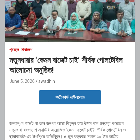
প্রচ্ছদ
সারাদেশ
নতুনধারার ‘কেমন বাজেট চাই’ শীর্ষক গোলটেবিল
আলোচনা অনুষ্ঠিত!
June 5, 2026
swadhin
ফটোকার্ড ডাউনলোড
জনবান্ধব বাজেট না হলে জনগণ আরো বিক্ষুদ্ধ হয়ে উঠবে বলে মন্তব্য করেছেন
নতুনধারা বাংলাদেশ এনডিবি আয়োজিত ‘কেমন বাজেট চাই?’ শীর্ষক গোলটেবিল ও
ছায়াবাজেট-এর উপস্থিত অতিথিবৃন্দ। ৫ জুন শুক্রবার সকাল ১০ টায় জাতীয়