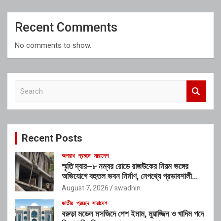
Recent Comments
No comments to show.
S
e
a
r
c
Recent Posts
h
অপরাধ
প্রচ্ছদ
সারাদেশ
স্মৃতি দ্বার–৮ নম্বর রোডে রাজউকের নিয়ম ভঙ্গের
অভিযোগে বহুতল ভবন নির্মাণ, নেপথ্যে প্রভাবশালী
চক্রের যোগসাজশের প্রশ্ন
August 7, 2026
swadhin
জাতীয়
প্রচ্ছদ
সারাদেশ
বরুড়া মডেল মসজিদে পেশ ইমাম, মুয়াজ্জিন ও খাদিম পদে