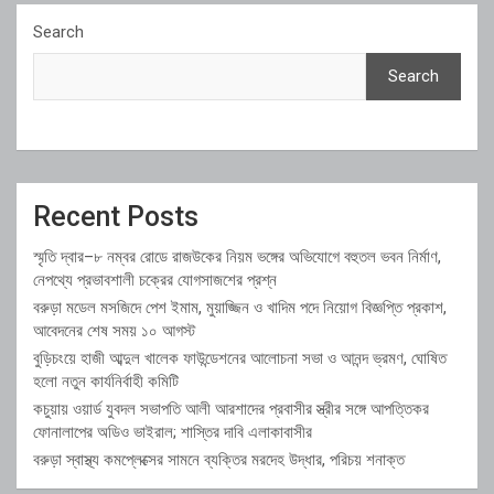
Search
Search
Recent Posts
স্মৃতি দ্বার–৮ নম্বর রোডে রাজউকের নিয়ম ভঙ্গের অভিযোগে বহুতল ভবন নির্মাণ,
নেপথ্যে প্রভাবশালী চক্রের যোগসাজশের প্রশ্ন
বরুড়া মডেল মসজিদে পেশ ইমাম, মুয়াজ্জিন ও খাদিম পদে নিয়োগ বিজ্ঞপ্তি প্রকাশ,
আবেদনের শেষ সময় ১০ আগস্ট
বুড়িচংয়ে হাজী আব্দুল খালেক ফাউন্ডেশনের আলোচনা সভা ও আনন্দ ভ্রমণ, ঘোষিত
হলো নতুন কার্যনির্বাহী কমিটি
কচুয়ায় ওয়ার্ড যুবদল সভাপতি আলী আরশাদের প্রবাসীর স্ত্রীর সঙ্গে আপত্তিকর
ফোনালাপের অডিও ভাইরাল; শাস্তির দাবি এলাকাবাসীর
বরুড়া স্বাস্থ্য কমপ্লেক্সের সামনে ব্যক্তির মরদেহ উদ্ধার, পরিচয় শনাক্ত