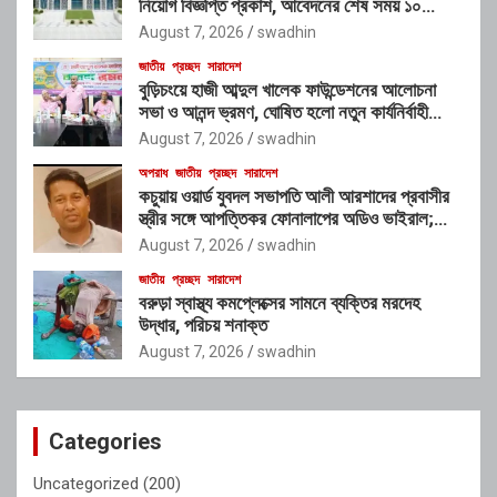
নিয়োগ বিজ্ঞপ্তি প্রকাশ, আবেদনের শেষ সময় ১০
আগস্ট
August 7, 2026
swadhin
জাতীয়
প্রচ্ছদ
সারাদেশ
বুড়িচংয়ে হাজী আব্দুল খালেক ফাউন্ডেশনের আলোচনা
সভা ও আনন্দ ভ্রমণ, ঘোষিত হলো নতুন কার্যনির্বাহী
কমিটি
August 7, 2026
swadhin
অপরাধ
জাতীয়
প্রচ্ছদ
সারাদেশ
কচুয়ায় ওয়ার্ড যুবদল সভাপতি আলী আরশাদের প্রবাসীর
স্ত্রীর সঙ্গে আপত্তিকর ফোনালাপের অডিও ভাইরাল;
শাস্তির দাবি এলাকাবাসীর
August 7, 2026
swadhin
জাতীয়
প্রচ্ছদ
সারাদেশ
বরুড়া স্বাস্থ্য কমপ্লেক্সের সামনে ব্যক্তির মরদেহ
উদ্ধার, পরিচয় শনাক্ত
August 7, 2026
swadhin
Categories
Uncategorized
(200)