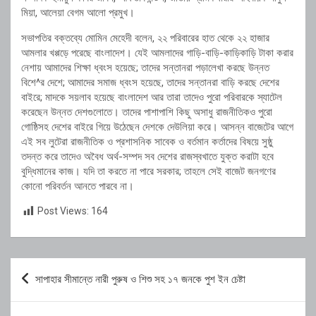
মিয়া, আলেয়া বেগম আলো প্রমুখ।
সভাপতির বক্তব্যে মোমিন মেহেদী বলেন, ২২ পরিবারের হাত থেকে ২২ হাজার
আমলার খপ্পড়ে পরেছে বাংলাদেশ। যেই আমলাদের গাড়ি-বাড়ি-কাড়িকাড়ি টাকা করার
নেশায় আমাদের শিক্ষা ধ্বংস হয়েছে; তাদের সন্তানরা পড়ালেখা করছে উন্নত
বিশে^র দেশে; আমাদের সমাজ ধ্বংস হয়েছে, তাদের সন্তানরা বাড়ি করছে দেশের
বাইরে; মাদকে সয়লাব হয়েছে বাংলাদেশ আর তারা তাদেও পুরো পরিবারকে স্যাটেল
করেছেন উন্নত দেশগুলোতে। তাদের পাশাপাশি কিছু অসাধু রাজনীতিকও পুরো
গোষ্ঠিসহ দেশের বাইরে গিয়ে উঠেছেন দেশকে দেউলিয়া করে। আসন্ন বাজেটের আগে
এই সব লুটেরা রাজনীতিক ও প্রশাসনিক সাবেক ও বর্তমান কর্তাদের বিষয়ে সুষ্ঠু
তদন্ত করে তাদেও অবৈধ অর্থ-সম্পদ সব দেশের রাজস্বখাতে যুক্ত করাটা হবে
বুদ্ধিমানের কাজ। যদি তা করতে না পারে সরকার; তাহলে সেই বাজেট জনগণের
কোনো পরিবর্তন আনতে পারবে না।
Post Views:
164
Post
সাপাহার সীমান্তে নারী পুরুষ ও শিশু সহ ১৭ জনকে পুশ ইন চেষ্টা
navigation