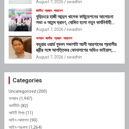
আগস্ট
August 7, 2026
swadhin
জাতীয়
প্রচ্ছদ
সারাদেশ
বুড়িচংয়ে হাজী আব্দুল খালেক ফাউন্ডেশনের আলোচনা
সভা ও আনন্দ ভ্রমণ, ঘোষিত হলো নতুন কার্যনির্বাহী
কমিটি
August 7, 2026
swadhin
অপরাধ
জাতীয়
প্রচ্ছদ
সারাদেশ
কচুয়ায় ওয়ার্ড যুবদল সভাপতি আলী আরশাদের প্রবাসীর
স্ত্রীর সঙ্গে আপত্তিকর ফোনালাপের অডিও ভাইরাল;
শাস্তির দাবি এলাকাবাসীর
August 7, 2026
swadhin
Categories
Uncategorized
(200)
অপরাধ
(1,947)
অর্থনীতি
(82)
আইটি বিশ্ব
(11)
আইন-আদালত
(90)
আইন-শৃঙ্খলা
(1,264)