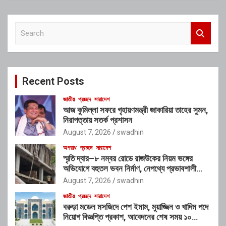
S
e
a
r
c
Recent Posts
h
জাতীয়
প্রচ্ছদ
সারাদেশ
আজ কুমিল্লা সফরে গৃহায়ণমন্ত্রী জাকারিয়া তাহের সুমন,
নিরাপত্তায় সতর্ক প্রশাসন
August 7, 2026
swadhin
অপরাধ
প্রচ্ছদ
সারাদেশ
স্মৃতি দ্বার–৮ নম্বর রোডে রাজউকের নিয়ম ভঙ্গের
অভিযোগে বহুতল ভবন নির্মাণ, নেপথ্যে প্রভাবশালী
চক্রের যোগসাজশের প্রশ্ন
August 7, 2026
swadhin
জাতীয়
প্রচ্ছদ
সারাদেশ
বরুড়া মডেল মসজিদে পেশ ইমাম, মুয়াজ্জিন ও খাদিম পদে
নিয়োগ বিজ্ঞপ্তি প্রকাশ, আবেদনের শেষ সময় ১০