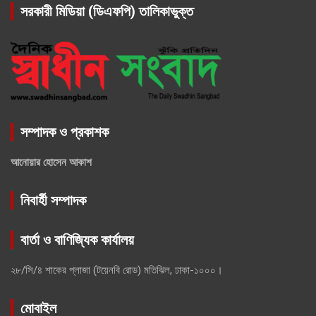
সরকারী মিডিয়া (ডিএফপি) তালিকাভুক্ত
সম্পাদক ও প্রকাশক
আনোয়ার হোসেন আকাশ
নিবার্হী সম্পাদক
বার্তা ও বাণিজ্যিক কার্যালয়
২৮/সি/৪ শাকের প্লাজা (টয়েনবি রোড) মতিঝিল, ঢাকা-১০০০।
মোবাইল