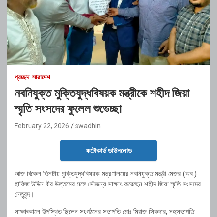
প্রচ্ছদ
সারাদেশ
নবনিযুক্ত মুক্তিযুদ্ধবিষয়ক মন্ত্রীকে শহীদ জিয়া
স্মৃতি সংসদের ফুলেল শুভেচ্ছা
February 22, 2026
swadhin
ফটোকার্ড ডাউনলোড
আজ বিকেল তিনটায় মুক্তিযুদ্ধবিষয়ক মন্ত্রণালয়ের নবনিযুক্ত মন্ত্রী মেজর (অব.)
হাফিজ উদ্দিন বীর উত্তমের সঙ্গে সৌজন্য সাক্ষাৎ করেছেন শহীদ জিয়া স্মৃতি সংসদের
নেতৃবৃন্দ।
সাক্ষাৎকালে উপস্থিত ছিলেন সংগঠনের সভাপতি মোঃ মিরাজ সিকদার, সহসভাপতি