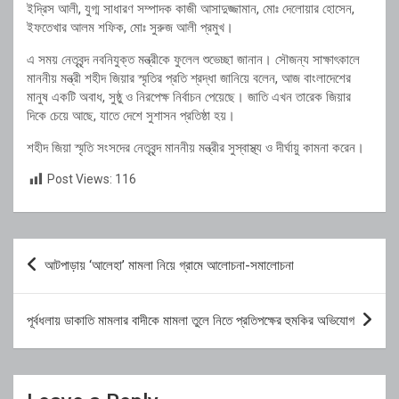
ইদ্রিস আলী, যুগ্ম সাধারণ সম্পাদক কাজী আসাদুজ্জামান, মোঃ দেলোয়ার হোসেন,
ইফতেখার আলম শফিক, মোঃ সুরুজ আলী প্রমুখ।
এ সময় নেতৃবৃন্দ নবনিযুক্ত মন্ত্রীকে ফুলেল শুভেচ্ছা জানান। সৌজন্য সাক্ষাৎকালে
মাননীয় মন্ত্রী শহীদ জিয়ার স্মৃতির প্রতি শ্রদ্ধা জানিয়ে বলেন, আজ বাংলাদেশের
মানুষ একটি অবাধ, সুষ্ঠু ও নিরপেক্ষ নির্বাচন পেয়েছে। জাতি এখন তারেক জিয়ার
দিকে চেয়ে আছে, যাতে দেশে সুশাসন প্রতিষ্ঠা হয়।
শহীদ জিয়া স্মৃতি সংসদের নেতৃবৃন্দ মাননীয় মন্ত্রীর সুস্বাস্থ্য ও দীর্ঘায়ু কামনা করেন।
Post Views:
116
Post
আটপাড়ায় ‘আলেহা’ মামলা নিয়ে গ্রামে আলোচনা-সমালোচনা
navigation
পূর্বধলায় ডাকাতি মামলার বাদীকে মামলা তুলে নিতে প্রতিপক্ষের হুমকির অভিযোগ