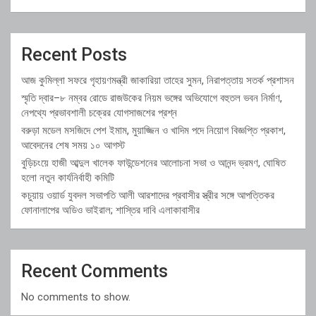
Recent Posts
আজ কুমিল্লা সফরে গৃহায়ণমন্ত্রী জাকারিয়া তাহের সুমন, নিরাপত্তায় সতর্ক প্রশাসন
স্মৃতি দ্বার–৮ নম্বর রোডে রাজউকের নিয়ম ভঙ্গের অভিযোগে বহুতল ভবন নির্মাণ,
নেপথ্যে প্রভাবশালী চক্রের যোগসাজশের প্রশ্ন
বরুড়া মডেল মসজিদে পেশ ইমাম, মুয়াজ্জিন ও খাদিম পদে নিয়োগ বিজ্ঞপ্তি প্রকাশ,
আবেদনের শেষ সময় ১০ আগস্ট
বুড়িচংয়ে হাজী আব্দুল খালেক ফাউন্ডেশনের আলোচনা সভা ও আনন্দ ভ্রমণ, ঘোষিত
হলো নতুন কার্যনির্বাহী কমিটি
কচুয়ায় ওয়ার্ড যুবদল সভাপতি আলী আরশাদের প্রবাসীর স্ত্রীর সঙ্গে আপত্তিকর
ফোনালাপের অডিও ভাইরাল; শাস্তির দাবি এলাকাবাসীর
Recent Comments
No comments to show.