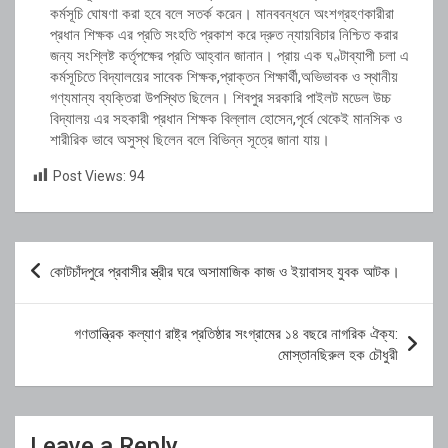
কর্মসূচি ঘোষণা করা হবে বলে সতর্ক করেন। মানববন্ধনে অংশগ্রহণকারীরা
প্রধান শিক্ষক এর প্রতি সংহতি প্রকাশ করে দ্রুত ন্যায়বিচার নিশ্চিত করার
জন্য সংশ্লিষ্ট কর্তৃপক্ষের প্রতি আহ্বান জানান। প্রায় এক ঘণ্টাব্যাপী চলা এ
কর্মসূচিতে বিদ্যালয়ের সাবেক শিক্ষক,প্রাক্তন শিক্ষার্থী,অভিভাবক ও স্থানীয়
গণ্যমান্য ব্যক্তিরা উপস্থিত ছিলেন। শিবপুর সরকারি পাইলট মডেল উচ্চ
বিদ্যালয় এর সহকারী প্রধান শিক্ষক বিল্লাল হোসেন,পৃর্বে থেকেই মানসিক ও
শারীরিক ভাবে অসুস্থ ছিলেন বলে বিভিন্ন সূত্রে জানা যায়।
Post Views:
94
Post
কোটচাঁদপুরে প্রবাসীর স্ত্রীর ঘরে অসামাজিক কাজ ও ইয়াবাসহ যুবক আটক।
navigation
গণতান্ত্রিক কল্যাণ রাষ্ট্র প্রতিষ্ঠার সংগ্রামের ১৪ বছরে নাগরিক ঐক্য:
মোস্তানছিরুল হক চৌধুরী
Leave a Reply