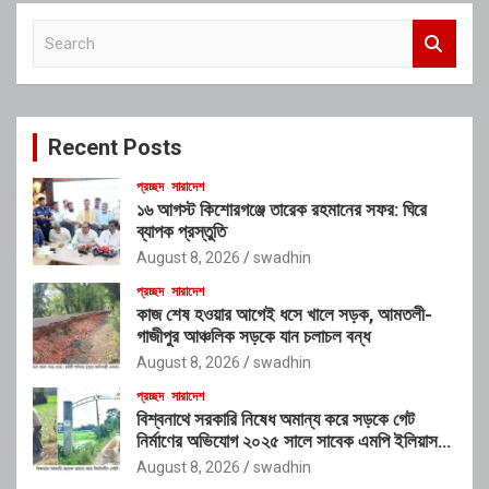
S
e
a
r
c
Recent Posts
h
প্রচ্ছদ
সারাদেশ
১৬ আগস্ট কিশোরগঞ্জে তারেক রহমানের সফর: ঘিরে
ব্যাপক প্রস্তুতি
August 8, 2026
swadhin
প্রচ্ছদ
সারাদেশ
কাজ শেষ হওয়ার আগেই ধসে খালে সড়ক, আমতলী-
গাজীপুর আঞ্চলিক সড়কে যান চলাচল বন্ধ
August 8, 2026
swadhin
প্রচ্ছদ
সারাদেশ
বিশ্বনাথে সরকারি নিষেধ অমান্য করে সড়কে গেট
নির্মাণের অভিযোগ ২০২৫ সালে সাবেক এমপি ইলিয়াস
আলীর নামে নামফলক স্থাপনের অভিযোগ
August 8, 2026
swadhin