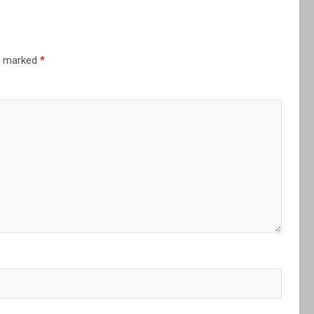
re marked
*