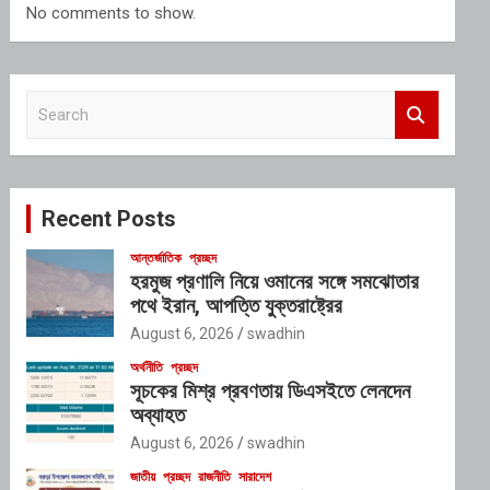
No comments to show.
S
e
a
r
c
Recent Posts
h
আন্তর্জাতিক
প্রচ্ছদ
হরমুজ প্রণালি নিয়ে ওমানের সঙ্গে সমঝোতার
পথে ইরান, আপত্তি যুক্তরাষ্ট্রের
August 6, 2026
swadhin
অর্থনীতি
প্রচ্ছদ
সূচকের মিশ্র প্রবণতায় ডিএসইতে লেনদেন
অব্যাহত
August 6, 2026
swadhin
জাতীয়
প্রচ্ছদ
রাজনীতি
সারাদেশ