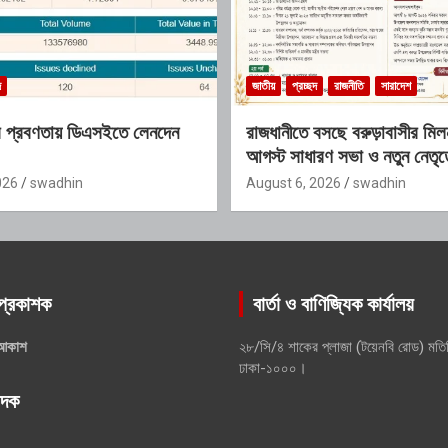
দ
জাতীয়
প্রচ্ছদ
রাজনীতি
সারাদেশ
্র প্রবণতায় ডিএসইতে লেনদেন
রাজধানীতে বসছে বরুড়াবাসীর মি
আগস্ট সাধারণ সভা ও নতুন নেতৃত
অভিষেক
026
swadhin
August 6, 2026
swadhin
প্রকাশক
বার্তা ও বাণিজ্যিক কার্যালয়
আকাশ
২৮/সি/৪ শাকের প্লাজা (টয়েনবি রোড) মতি
ঢাকা-১০০০।
পাদক