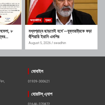
আন্তর্জাতিক
প্রচ্ছদ
লনমেলা, ৮
মধ্যপ্রাচ্য ছাড়তেই হবে’—যুক্তরাষ্ট্রকে কড়া
্বের
হুঁশিয়ারি ইরানি এমপির
August 5, 2026
swadhin
মোবাইল
ঝিল,
01939-300621
হোয়াটস্ এ্যাপ
01646-370872