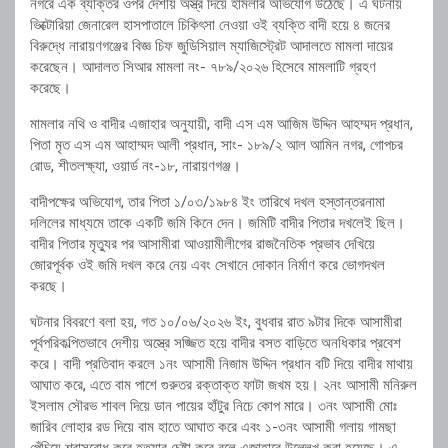
নগরে এক ব্যক্তির ওপর দেশীয় অস্ত্র দিয়ে হামলার অভিযোগ উঠেছে। এ ঘটনায়
ভিক্টোরিয়া জেনারেল হাসপাতালে চিকিৎসা নেওয়া ওই ব্যক্তি বাদী হয়ে ৪ জনের
বিরুদ্ধে নারায়ণগঞ্জের বিজ্ঞ চিফ জুডিসিয়াল ম্যাজিস্ট্রেট আদালতে মামলা দায়ের
করেছেন। আদালত সিআর মামলা নং- ৭৮৯/২০২৬ হিসেবে মামলাটি গ্রহণ
করেছে।
মামলার নথি ও বাদীর এজাহার অনুযায়ী, বাদী এস এম আজিম উদ্দিন আহম্মদ প্রধান,
পিতা মৃত এস এম আহাম্মদ আলী প্রধান, সাং- ১৮৯/২ আল আমিন নগর, গোপচর
রোড, শীতলক্ষ্যা, ওয়ার্ড নং-১৮, নারায়ণগঞ্জ।
বাদীপক্ষের অভিযোগ, তার পিতা ১/০৩/১৯৮৪ ইং তারিখে দখল হস্তান্তরনামা
দলিলের মাধ্যমে তাকে একটি জমি কিনে দেন। জমিটি বাদীর পিতার দখলেই ছিল।
বাদীর পিতার মৃত্যুর পর আসামীরা আওয়ামীলীগের রাজনৈতিক প্রভাব দেখিয়ে
জোরপূর্বক ওই জমি দখল করে নেয় এবং সেখানে দোকান নির্মাণ করে ভোগদখল
করছে।
ঘটনার বিবরণে বলা হয়, গত ১০/০৬/২০২৬ ইং, বুধবার রাত ৯টার দিকে আসামীরা
পূর্বপরিকল্পিতভাবে দেশীয় অস্ত্রে সজ্জিত হয়ে বাদীর বসত বাড়িতে অনধিকার প্রবেশ
করে। বাদী প্রতিবাদ করলে ১নং আসামী নিজাম উদ্দিন প্রধান বটি দিয়ে বাদীর মাথায়
আঘাত করে, এতে বাম পাশে গুরুতর রক্তাক্ত ফাটা জখম হয়। ২নং আসামী মনিরুল
ইসলাম সৌরভ শাবল দিয়ে ডান পায়ের হাঁটুর নিচে কোপ মারে। ৩নং আসামী মোঃ
জারিব লোহার রড দিয়ে বাম হাতে আঘাত করে এবং ১-৩নং আসামী গলায় গামছা