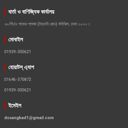
বার্তা ও বাণিজ্যিক কার্যালয়
২৮/সি/৪ শাকের প্লাজা (টয়েনবি রোড) মতিঝিল, ঢাকা-১০০০।
মোবাইল
01939-300621
হোয়াটস্ এ্যাপ
01646-370872
01939-300621
ইমেইল
dssangbad1@gmail.com