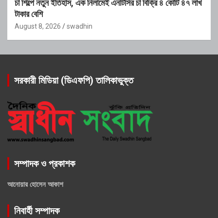
চা শিল্পে নতুন ইতিহাস, এক নিলামেই এনটিসির চা বিক্রি ৪ কোটি ৪৭ লাখ
টাকার বেশি
August 8, 2026
swadhin
সরকারী মিডিয়া (ডিএফপি) তালিকাভুক্ত
সম্পাদক ও প্রকাশক
আনোয়ার হোসেন আকাশ
নিবার্হী সম্পাদক