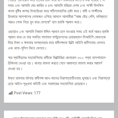
পেঁচিয়ে শ্বাসরোধ করে হত্যার চেষ্টা করে বলে এজাহারে উল্লেখ করা হয়েছে। এ
সময় ৩নং আসামি মোঃ জারিব ও ৪নং আসামি মরিয়ম বেগম ৫নং সাক্ষী বিলকিস
খানম বৃষ্টির কাপড় টানাহেঁচড়া করে শ্লীলতাহানির চেষ্টা করে। বাদী ও সাক্ষীদের
চিৎকারে আশপাশের লোকজন এগিয়ে আসলে আসামীরা “আজ বেঁচে গেলি, ভবিষ্যতে
আরও লোক নিয়ে খুন করে ফেলবো” বলে হুমকি প্রদান করে।
এছাড়াও ১নং আসামি নিজাম উদ্দিন প্রধান চলে যাওয়ার সময় এই মর্মে আরও হুমকি
প্রদান করে যে তার সমন্ধি সালামত ফাউন্ডেশনের চেয়ারম্যান সিআইপি খোকনকে
দিয়ে টাকা ও ক্ষমতার অপব্যবহার করে বাদীপক্ষকে উল্টো আইনি জটিলতায় ফেলবে
এবং থানা-পুলিশ কিনে ফেলবে।
পরে স্থানীয়দের সহযোগিতায় বাদীকে ভিক্টোরিয়া জেনারেল ৩০০ শয্যা হাসপাতালে
চিকিৎসা দেওয়া হয়। থানায় মামলা করতে গেলে আদালতে মামলা করার পরামর্শ
দেওয়া হয়।
উক্ত হামলার ঘটনায় বাদীপক্ষ জান-মালের নিরাপত্তাহীনতায় ভুগছেন এবং নিরাপত্তা
চেয়ে আইন-শৃঙ্খলা বাহিনী এবং সরকারের সহযোগিতা চেয়েছেন।
Post Views:
177
Post