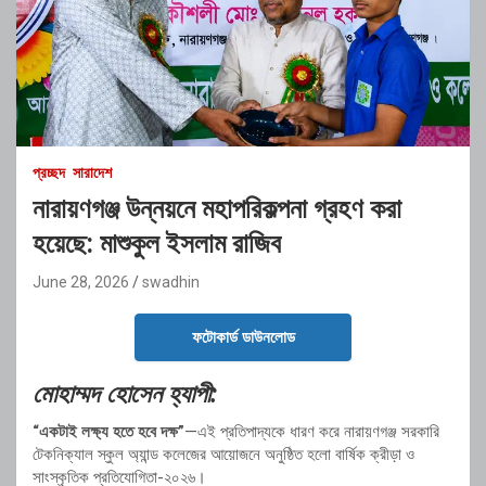
প্রচ্ছদ
সারাদেশ
নারায়ণগঞ্জ উন্নয়নে মহাপরিকল্পনা গ্রহণ করা
হয়েছে: মাশুকুল ইসলাম রাজিব
June 28, 2026
swadhin
ফটোকার্ড ডাউনলোড
মোহাম্মদ হোসেন হ্যাপী:
“একটাই লক্ষ্য হতে হবে দক্ষ”
—এই প্রতিপাদ্যকে ধারণ করে নারায়ণগঞ্জ সরকারি
টেকনিক্যাল স্কুল অ্যান্ড কলেজের আয়োজনে অনুষ্ঠিত হলো বার্ষিক ক্রীড়া ও
সাংস্কৃতিক প্রতিযোগিতা-২০২৬।