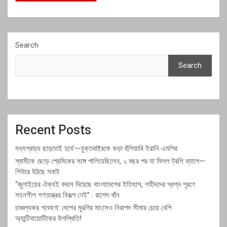
Search
Search
Recent Posts
মধ্যপ্রাচ্য ছাড়তেই হবে’—যুক্তরাষ্ট্রকে কড়া হুঁশিয়ারি ইরানি এমপির
স্বামীকে ছেড়ে প্রেমিকের সঙ্গে পালিয়েছিলেন, ২ বছর পর যা মিলল ট্রলি ব্যাগে—
শিউরে উঠছে সবাই
“জুলাইয়ের ঐক্যই বদলে দিয়েছে বাংলাদেশের ইতিহাস, শহীদদের স্বপ্ন পূরণে
সহনশীল গণতন্ত্রের বিকল্প নেই” : রাশেদ খাঁন
চাঞ্চল্যকর গবেষণা: দেশের মুরগির মাংসেও নিরাপদ সীমার চেয়ে বেশি
অ্যান্টিবায়োটিকের উপস্থিতি!