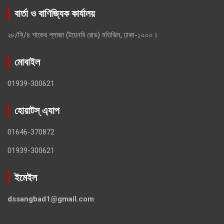
বার্তা ও বাণিজ্যিক কার্যালয়
২৮/সি/৪ শাকের প্লাজা (টয়েনবি রোড) মতিঝিল, ঢাকা-১০০০।
মোবাইল
01939-300621
হোয়াটস্ এ্যাপ
01646-370872
01939-300621
ইমেইল
dssangbad1@gmail.com