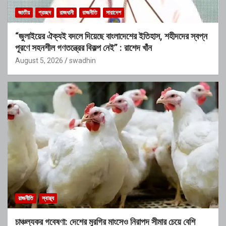
জাতীয়
প্রচ্ছদ
রাজধানী
রাজনীতি
সারাদেশ
“জুলাইয়ের ঐক্যই বদলে দিয়েছে বাংলাদেশের ইতিহাস, শহীদদের স্বপ্ন
পূরণে সহনশীল গণতন্ত্রের বিকল্প নেই” : রাশেদ খাঁন
August 5, 2026
swadhin
রাজনীতি
স্বাস্থ্য
চাঞ্চল্যকর গবেষণা: দেশের মুরগির মাংসেও নিরাপদ সীমার চেয়ে বেশি