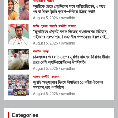
আন্তর্জাতিক
প্রচ্ছদ
স্বামীকে ছেড়ে প্রেমিকের সঙ্গে পালিয়েছিলেন, ২ বছর
পর যা মিলল ট্রলি ব্যাগে—শিউরে উঠছে সবাই
August 5, 2026
swadhin
জাতীয়
প্রচ্ছদ
রাজধানী
রাজনীতি
সারাদেশ
“জুলাইয়ের ঐক্যই বদলে দিয়েছে বাংলাদেশের ইতিহাস,
শহীদদের স্বপ্ন পূরণে সহনশীল গণতন্ত্রের বিকল্প নেই” :
রাশেদ খাঁন
August 5, 2026
swadhin
রাজনীতি
স্বাস্থ্য
চাঞ্চল্যকর গবেষণা: দেশের মুরগির মাংসেও নিরাপদ সীমার
চেয়ে বেশি অ্যান্টিবায়োটিকের উপস্থিতি!
August 5, 2026
swadhin
প্রচ্ছদ
রাজনীতি
সারাদেশ
জুলাই অভ্যুত্থান দিবসে টাঙ্গাইলে ১১ দলীয় ঐক্যের
সমাবেশ,পরে গণমিছিল
August 5, 2026
swadhin
Categories