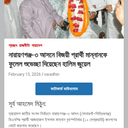
প্রচ্ছদ
রাজনীতি
সারাদেশ
নারায়ণগঞ্জ-৩ আসনে বিজয়ী প্রার্থী মান্নানকে
ফুলেল শুভেচ্ছা দিয়েছেন হালিম জুয়েল
February 15, 2026
swadhin
ফটোকার্ড ডাউনলোড
সূর্য আহমেদ মিঠুন:
ত্রয়োদশ জাতীয় সংসদ নির্বাচনে নারায়ণগঞ্জ-৩ আসন (সোনারগাঁ–সিদ্ধিরগঞ্জ)
বিএনপির প্রার্থী আজহারুল ইসলাম মান্নান বৃহস্পতিবার (১২ ফেব্রুয়ারি) জনগণের
ভোটে জয়লাভ করেছেন।