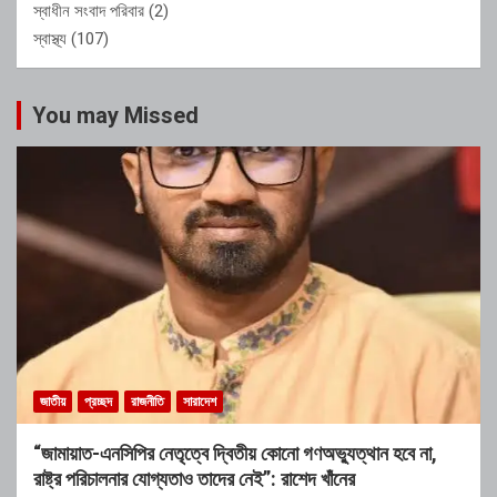
স্বাধীন সংবাদ পরিবার
(2)
স্বাস্থ্য
(107)
You may Missed
জাতীয়
প্রচ্ছদ
রাজনীতি
সারাদেশ
“জামায়াত-এনসিপির নেতৃত্বে দ্বিতীয় কোনো গণঅভ্যুত্থান হবে না,
রাষ্ট্র পরিচালনার যোগ্যতাও তাদের নেই”: রাশেদ খাঁনের