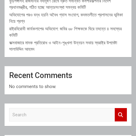
বুড়িগঙ্গাসহ রাজধানীর নদীদূষণ রোধে দ্রুত সমন্বিত কর্মপরিকল্পনার নির্দেশ
প্রধানমন্ত্রীর, গঠিত হচ্ছে আন্তঃসংস্থা সমন্বয় কমিটি
অভিযোগের পরও বন্ধ হয়নি অবৈধ গ্যাস সংযোগ, কদমতলীতে প্রশাসনের ভূমিকা
নিয়ে প্রশ্ন
রাষ্ট্রবিরোধী কার্যকলাপের অভিযোগ: জবির ৬৮ শিক্ষককে ঘিরে তদন্তে ৪ সদস্যের
কমিটি
কক্সবাজারে মাদক প্রতিরোধ ও আইন-শৃঙ্খলা উন্নয়ন সভায় স্বরাষ্ট্র উপদেষ্টা
সালাউদ্দিন আহমদ
Recent Comments
No comments to show.
S
e
a
r