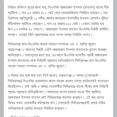
নির্বাচন কমিশন সূত্রে জানা যায়, বিএনপির আজহারুল ইসলাম (মান্নান) ধানের শীষ
প্রতীকে ১ লাখ ৫৫ হাজার ৪০০ ভোট পেয়ে বেসরকারিভাবে নির্বাচিত হয়েছেন। তার
নিকটতম প্রতিদ্বন্দ্বী ১১ দলীয় জোটের জামায়াতে ইসলামীর ইকবাল হোসাইন ভূঁইয়া
দাঁড়িপাল্লা প্রতীকে পেয়েছেন ১ লাখ ৩৪ হাজার ৯১৮ ভোট। এখানে ভোটের হার
ছিল ৫৭ দশমিক ৪১ শতাংশ। আজহারুল ইসলাম মান্নান বিএনপির নির্বাহী কমিটির
সদস্য। এবারই তিনি প্রথমবারের মতো সংসদ সদস্য নির্বাচিত হলেন।
সিদ্ধিরগঞ্জ থানা বিএনপির সাবেক সাধারণ সম্পাদক এম. এ. হালিম জুয়েল
নারায়ণগঞ্জ-৩ আসনের বিজয়ী এমপি আজহারুল ইসলাম মান্নানকে ফুলেল শুভেচ্ছা
জানিয়েছেন। তথ্যসূত্রে জানা যায়, এর আগে বিএনপির মনোনীত প্রার্থী আজহারুল
ইসলাম মান্নানের পক্ষে নির্বাচনী প্রচারণা চালিয়েছিলেন সিদ্ধিরগঞ্জ থানা বিএনপির
সাবেক সাধারণ সম্পাদক এম. এ. হালিম জুয়েল।
এ বিষয়ে তার সঙ্গে কথা হলে তিনি জানান, নারায়ণগঞ্জ-৩ আসনে (সোনারগাঁ–
সিদ্ধিরগঞ্জ) বিএনপির চেয়ারম্যান জনাব তারেক রহমান যোগ্য ব্যক্তিকেই মনোনয়ন
দিয়েছিলেন। তাই আমি ও আমার নেতাকর্মীরা সিদ্দিরগঞ্জে ধানের শীষের পক্ষে নির্বাচনী
প্রচার-প্রচারণা চালিয়েছিলাম। আল্লাহর অশেষ রহমতে ধানের শীষ প্রতীকে
আজহারুল ইসলাম মান্নান ভাই সিদ্ধিরগঞ্জে জয়লাভ করেছেন। এই জয় ধানের
শীষের সকল নেতাকর্মীর পরিশ্রমের ফল। সোনারগাঁ–সিদ্ধিরগঞ্জবাসী তাদের সঠিক
অভিভাবককে ভোটের মাধ্যমে নির্বাচিত করেছেন।