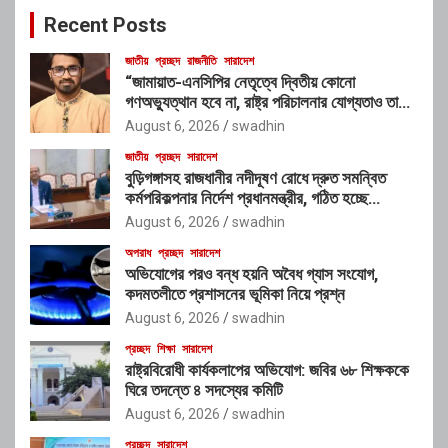
c
Recent Posts
h
জাতীয়
প্রচ্ছদ
রাজনীতি
সারাদেশ
“জামায়াত-এনসিপির নেতৃত্বে দ্বিতীয় কোনো
গণঅভ্যুত্থান হবে না, রাষ্ট্র পরিচালনার যোগ্যতাও তাদের
নেই”: রাশেদ খাঁনের
August 6, 2026
swadhin
জাতীয়
প্রচ্ছদ
সারাদেশ
বুড়িগঙ্গাসহ রাজধানীর নদীদূষণ রোধে দ্রুত সমন্বিত
কর্মপরিকল্পনার নির্দেশ প্রধানমন্ত্রীর, গঠিত হচ্ছে
আন্তঃসংস্থা সমন্বয় কমিটি
August 6, 2026
swadhin
অপরাধ
প্রচ্ছদ
সারাদেশ
অভিযোগের পরও বন্ধ হয়নি অবৈধ গ্যাস সংযোগ,
কদমতলীতে প্রশাসনের ভূমিকা নিয়ে প্রশ্ন
August 6, 2026
swadhin
প্রচ্ছদ
শিক্ষা
সারাদেশ
রাষ্ট্রবিরোধী কার্যকলাপের অভিযোগ: জবির ৬৮ শিক্ষককে
ঘিরে তদন্তে ৪ সদস্যের কমিটি
August 6, 2026
swadhin
প্রচ্ছদ
সারাদেশ