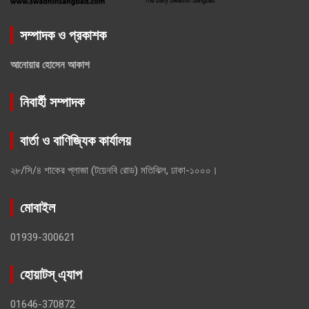
সম্পাদক ও প্রকাশক
আনোয়ার হোসেন আকাশ
নিবার্হী সম্পাদক
বার্তা ও বাণিজ্যিক কার্যালয়
২৮/সি/৪ শাকের প্লাজা (টয়েনবি রোড) মতিঝিল, ঢাকা-১০০০।
মোবাইল
01939-300621
হোয়াটস্ এ্যাপ
01646-370872