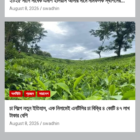
২০২৫ সালে সাবেক এমপি ইলিয়াস আলীর নামে নামফলক স্থাপনের
অভিযোগ
August 8, 2026
swadhin
অর্থনীতি
প্রচ্ছদ
সারাদেশ
চা শিল্পে নতুন ইতিহাস, এক নিলামেই এনটিসির চা বিক্রি ৪ কোটি ৪৭ লাখ
টাকার বেশি
August 8, 2026
swadhin