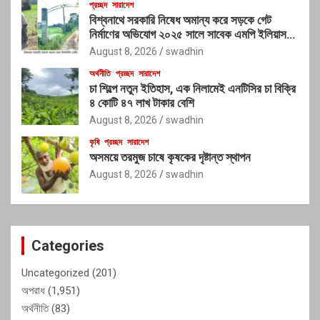
প্রচ্ছদ
সারাদেশ
বিশ্বনাথে সরকারি নিষেধ অমান্য করে সড়কে গেট
নির্মাণের অভিযোগ ২০২৫ সালে সাবেক এমপি ইলিয়াস
আলীর নামে নামফলক স্থাপনের অভিযোগ
August 8, 2026
swadhin
অর্থনীতি
প্রচ্ছদ
সারাদেশ
চা শিল্পে নতুন ইতিহাস, এক নিলামেই এনটিসির চা বিক্রি
৪ কোটি ৪৭ লাখ টাকার বেশি
August 8, 2026
swadhin
কৃষি
প্রচ্ছদ
সারাদেশ
অসময়ে তরমুজ চাষে কৃষকের দৃষ্টান্ত স্থাপন
August 8, 2026
swadhin
Categories
Uncategorized
(201)
অপরাধ
(1,951)
অর্থনীতি
(83)