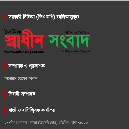
সরকারী মিডিয়া (ডিএফপি) তালিকাভুক্ত
সম্পাদক ও প্রকাশক
আনোয়ার হোসেন আকাশ
নিবার্হী সম্পাদক
বার্তা ও বাণিজ্যিক কার্যালয়
২৮/সি/৪ শাকের প্লাজা (টয়েনবি রোড) মতিঝিল, ঢাকা-১০০০।