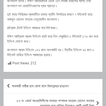
বাংলাদেশ দলের। দক্ষিণ আফ্রিকাকে ডেকে এনে সিরিজ হারানোর স্বপ্ন দেখা
বাংলাদেশ দল হোয়াইটওয়াশের দ্বার প্রান্তে।
দুই ম্যাচ সিরিজের প্রথমটিতে ঢাকায় ব্যাটিং বিপর্যয়ের কারণে ৭ উইকেটে হারে
নাজমুল হোসেন শান্তর নেতৃত্বাধীন বাংলাদেশ।
চট্টগ্রাম টেস্টে ইনিংস পরাজরে পথে টাইগারর।
দক্ষিণ আফ্রিকা প্রথম ইনিংসে ব্যাট করে তিন সেঞ্চুরিতে ৫ উইকেটে ৫৭৫ রান করে
ইনিংস ঘোষণা করে।
বাংলাদেশ প্রথম ইনিংসে ১৫৯ রানে অলআউট হয়। দ্বিতীয় ইনিংসে ৯৪ রানে ৮
উইকেট হারিয়ে ইনিংস পরাজয়ের দুয়ারে।
Post Views:
212
Post
সাফজয়ী নারীরা ছাদ খোলা বাসে বিমানবন্দরে ছাড়লেন
navigation
৫৩ নং ওয়ার্ড আওয়ামিলীগের সাধারন সম্পাদক মহব্বত হোসেন অন্যায়
অত্যাচার করে হাতিয়ে নিয়েছেন কোটি কোটি টাকা