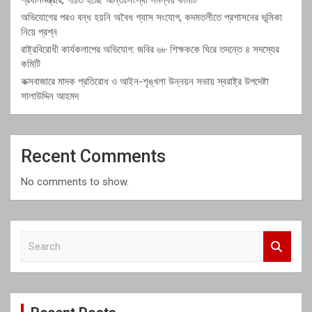
অভিযোগের পরও বন্ধ হয়নি অবৈধ গ্যাস সংযোগ, কদমতলীতে প্রশাসনের ভূমিকা
নিয়ে প্রশ্ন
রাষ্ট্রবিরোধী কার্যকলাপের অভিযোগ: জবির ৬৮ শিক্ষককে ঘিরে তদন্তে ৪ সদস্যের
কমিটি
কক্সবাজারে মাদক প্রতিরোধ ও আইন-শৃঙ্খলা উন্নয়ন সভায় স্বরাষ্ট্র উপদেষ্টা
সালাউদ্দিন আহমদ
Recent Comments
No comments to show.
S
e
a
r
c
h