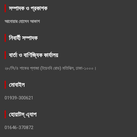
সম্পাদক ও প্রকাশক
আনোয়ার হোসেন আকাশ
নিবার্হী সম্পাদক
বার্তা ও বাণিজ্যিক কার্যালয়
২৮/সি/৪ শাকের প্লাজা (টয়েনবি রোড) মতিঝিল, ঢাকা-১০০০।
মোবাইল
01939-300621
হোয়াটস্ এ্যাপ
01646-370872