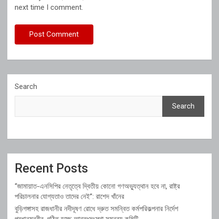
next time I comment.
Search
Search
Recent Posts
“জামায়াত-এনসিপির নেতৃত্বে দ্বিতীয় কোনো গণঅভ্যুত্থান হবে না, রাষ্ট্র
পরিচালনার যোগ্যতাও তাদের নেই”: রাশেদ খাঁনের
বুড়িগঙ্গাসহ রাজধানীর নদীদূষণ রোধে দ্রুত সমন্বিত কর্মপরিকল্পনার নির্দেশ
প্রধানমন্ত্রীর, গঠিত হচ্ছে আন্তঃসংস্থা সমন্বয় কমিটি