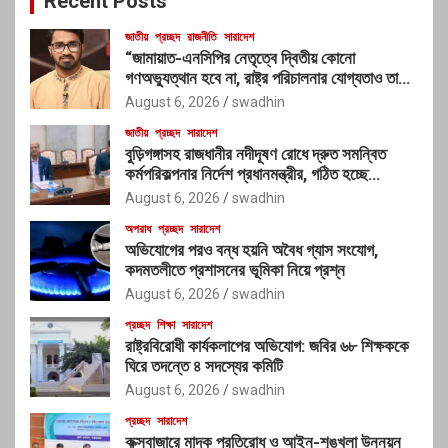
Recent Posts
জাতীয়
প্রচ্ছদ
রাজনীতি
সারাদেশ
“জামায়াত-এনসিপির নেতৃত্বে দ্বিতীয় কোনো
গণঅভ্যুত্থান হবে না, রাষ্ট্র পরিচালনার যোগ্যতাও তাদের
নেই”: রাশেদ খাঁনের
August 6, 2026
swadhin
জাতীয়
প্রচ্ছদ
সারাদেশ
বুড়িগঙ্গাসহ রাজধানীর নদীদূষণ রোধে দ্রুত সমন্বিত
কর্মপরিকল্পনার নির্দেশ প্রধানমন্ত্রীর, গঠিত হচ্ছে
আন্তঃসংস্থা সমন্বয় কমিটি
August 6, 2026
swadhin
অপরাধ
প্রচ্ছদ
সারাদেশ
অভিযোগের পরও বন্ধ হয়নি অবৈধ গ্যাস সংযোগ,
কদমতলীতে প্রশাসনের ভূমিকা নিয়ে প্রশ্ন
August 6, 2026
swadhin
প্রচ্ছদ
শিক্ষা
সারাদেশ
রাষ্ট্রবিরোধী কার্যকলাপের অভিযোগ: জবির ৬৮ শিক্ষককে
ঘিরে তদন্তে ৪ সদস্যের কমিটি
August 6, 2026
swadhin
প্রচ্ছদ
সারাদেশ
কক্সবাজারে মাদক প্রতিরোধ ও আইন-শৃঙ্খলা উন্নয়ন