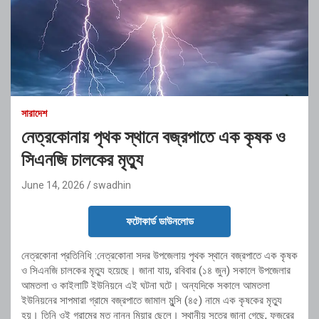
সারাদেশ
নেত্রকোনায় পৃথক স্থানে বজ্রপাতে এক কৃষক ও
সিএনজি চালকের মৃত্যু
June 14, 2026
swadhin
ফটোকার্ড ডাউনলোড
নেত্রকোনা প্রতিনিধি :নেত্রকোনা সদর উপজেলায় পৃথক স্থানে বজ্রপাতে এক কৃষক
ও সিএনজি চালকের মৃত্যু হয়েছে। জানা যায়, রবিবার (১৪ জুন) সকালে উপজেলার
আমতলা ও কাইলাটি ইউনিয়নে এই ঘটনা ঘটে। অন্যদিকে সকালে আমতলা
ইউনিয়নের সাপমারা গ্রামে বজ্রপাতে জামাল মুন্সি (৪৫) নামে এক কৃষকের মৃত্যু
হয়। তিনি ওই গ্রামের মৃত নান্নু মিয়ার ছেলে। স্থানীয় সূত্রে জানা গেছে, ফজরের