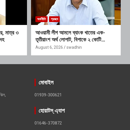
অর্থনীতি
প্রচ্ছদ
ে, মাত্র ৩
আওয়ামী লীগ আমলে ব্যাংক খাতের এক-
দেহ
তৃতীয়াংশ অর্থ লোপাট, বিপাকে ২ কোটি
আমানতকারী: গভর্নর
August 6, 2026
swadhin
মোবাইল
ঝিল,
01939-300621
হোয়াটস্ এ্যাপ
01646-370872