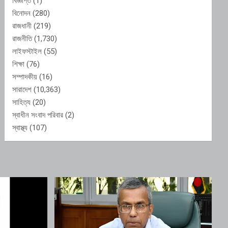
বিজ্ঞপ্তি
(1)
বিনোদন
(280)
রাজধানী
(219)
রাজনীতি
(1,730)
লাইফস্টাইল
(55)
শিক্ষা
(76)
সম্পাদকীয়
(16)
সারাদেশ
(10,363)
সাহিত্য
(20)
স্বাধীন সংবাদ পরিবার
(2)
স্বাস্থ্য
(107)