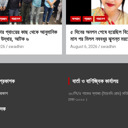
প্রচ্ছদ
সারাদেশ
অপরাধ
প্রচ্ছদ
সারাদেশ
ার গ্যাংয়ের কাছ থেকে আনুমানিক
৫ দিনের অনশন শেষে হয়েছিল বিয়
া উদ্ধার, আটক ৬
মাস পর মিলল নববধূর ঝুলন্ত মর
026
swadhin
August 6, 2026
swadhin
প্রকাশক
বার্তা ও বাণিজ্যিক কার্যালয়
আকাশ
২৮/সি/৪ শাকের প্লাজা (টয়েনবি রোড) মতি
ঢাকা-১০০০।
পাদক