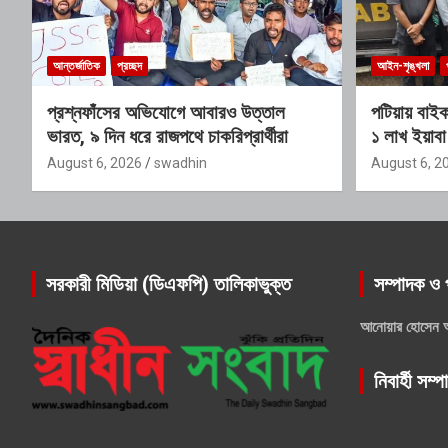
আন্তর্জাতিক
প্রচ্ছদ
আইন-শৃঙ্খলা
প্রশ্নফাঁসের অভিযোগে আবারও উত্তাল
পটিয়ায় বাইক
ভারত, ৯ দিন ধরে রাজপথে চাকরিপ্রার্থীরা
১ লাখ ইয়াব
August 6, 2026
swadhin
August 6, 2
সরকারী মিডিয়া (ডিএফপি) তালিকাভুক্ত
সম্পাদক ও 
আনোয়ার হোসেন 
নিবার্হী সম্