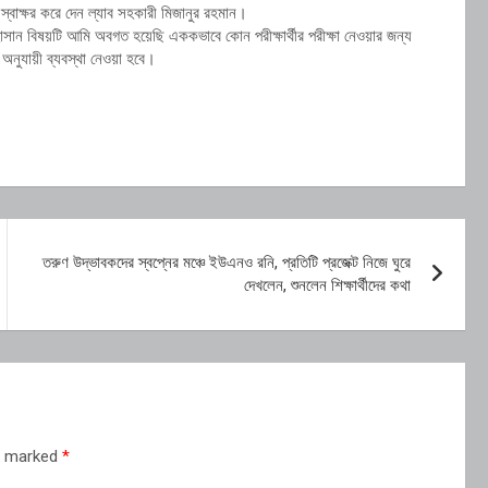
 স্বাক্ষর করে দেন ল্যাব সহকারী মিজানুর রহমান।
 হাসান বিষয়টি আমি অবগত হয়েছি এককভাবে কোন পরীক্ষার্থীর পরীক্ষা নেওয়ার জন্য
অনুযায়ী ব্যবস্থা নেওয়া হবে।
তরুণ উদ্ভাবকদের স্বপ্নের মঞ্চে ইউএনও রনি, প্রতিটি প্রজেক্ট নিজে ঘুরে
দেখলেন, শুনলেন শিক্ষার্থীদের কথা
re marked
*