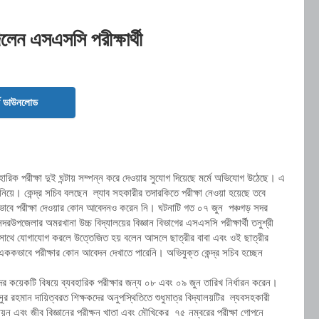
দিলেন এসএসসি পরীক্ষার্থী
ড ডাউনলোড
যবাহারিক পরীক্ষা দুই ঘন্টায় সম্পন্ন করে দেওয়ার সুযোগ দিয়েছে মর্মে অভিযোগ উঠেছে। এ
ে নিয়ে। কেন্দ্র সচিব বলছেন ল্যাব সহকারীর তদারকিতে পরীক্ষা নেওয়া হয়েছে তবে
্থী এককভাবে পরীক্ষা দেওয়ার কোন আবেদনও করেন নি। ঘটনাটি গত ০৭ জুন পঞ্চগড় সদর
রউপজেলার অমরখানা উচ্চ বিদ্যালয়ের বিজ্ঞান বিভাগের এসএসসি পরীক্ষার্থী তনুশ্রী
 সাথে যোগাযোগ করলে উত্তেজিত হয় বলেন আসলে ছাত্রীর বাবা এবং ওই ছাত্রীর
 এককভাবে পরীক্ষার কোন আবেদন দেখাতে পারেনি। অভিযুক্ত কেন্দ্র সচিব হচ্ছেন
ার্থীদের কয়েকটি বিষয়ে ব্যবহারিক পরীক্ষার জন্য ০৮ এবং ০৯ জুন তারিখ নির্ধারন করেন।
ুর রহমান দায়িত্বরত শিক্ষকদের অনুপস্থিতিতে শুধুমাত্র বিদ্যালয়টির ল্যবসহকারী
রসায়ন এবং জীব বিজ্ঞানের পরীক্ষন খাতা এবং মৌখিকের ৭৫ নম্বরের পরীক্ষা গোপনে