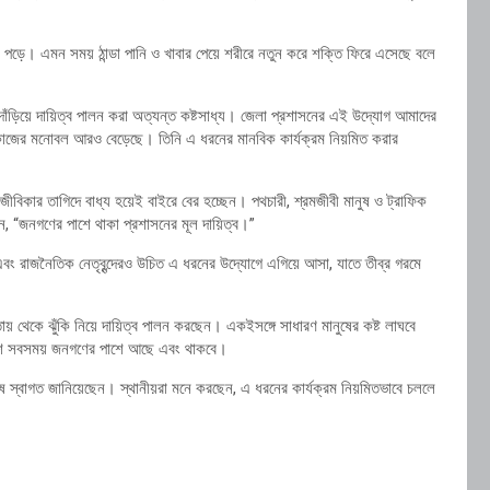
পড়ে। এমন সময় ঠান্ডা পানি ও খাবার পেয়ে শরীরে নতুন করে শক্তি ফিরে এসেছে বলে
াঁড়িয়ে দায়িত্ব পালন করা অত্যন্ত কষ্টসাধ্য। জেলা প্রশাসনের এই উদ্যোগ আমাদের
ায় কাজের মনোবল আরও বেড়েছে। তিনি এ ধরনের মানবিক কার্যক্রম নিয়মিত করার
 জীবিকার তাগিদে বাধ্য হয়েই বাইরে বের হচ্ছেন। পথচারী, শ্রমজীবী মানুষ ও ট্রাফিক
েন, “জনগণের পাশে থাকা প্রশাসনের মূল দায়িত্ব।”
বং রাজনৈতিক নেতৃবৃন্দেরও উচিত এ ধরনের উদ্যোগে এগিয়ে আসা, যাতে তীব্র গরমে
তায় থেকে ঝুঁকি নিয়ে দায়িত্ব পালন করছেন। একইসঙ্গে সাধারণ মানুষের কষ্ট লাঘবে
ুলিশ সবসময় জনগণের পাশে আছে এবং থাকবে।
ুষ স্বাগত জানিয়েছেন। স্থানীয়রা মনে করছেন, এ ধরনের কার্যক্রম নিয়মিতভাবে চললে