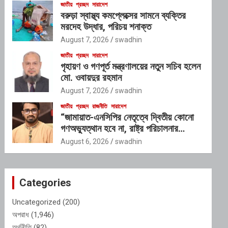
জাতীয়
প্রচ্ছদ
সারাদেশ
বরুড়া স্বাস্থ্য কমপ্লেক্সের সামনে ব্যক্তির
মরদেহ উদ্ধার, পরিচয় শনাক্ত
August 7, 2026
swadhin
জাতীয়
প্রচ্ছদ
সারাদেশ
গৃহায়ণ ও গণপূর্ত মন্ত্রণালয়ের নতুন সচিব হলেন
মো. ওবায়দুর রহমান
August 7, 2026
swadhin
জাতীয়
প্রচ্ছদ
রাজনীতি
সারাদেশ
“জামায়াত-এনসিপির নেতৃত্বে দ্বিতীয় কোনো
গণঅভ্যুত্থান হবে না, রাষ্ট্র পরিচালনার
যোগ্যতাও তাদের নেই”: রাশেদ খাঁনের
August 6, 2026
swadhin
Categories
Uncategorized
(200)
অপরাধ
(1,946)
অর্থনীতি
(82)