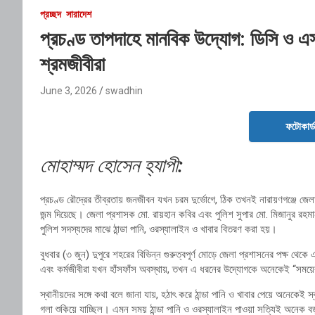
প্রচ্ছদ
সারাদেশ
প্রচণ্ড তাপদাহে মানবিক উদ্যোগ: ডিসি ও এসপ
শ্রমজীবীরা
June 3, 2026
swadhin
ফটোকার্
মোহাম্মদ হোসেন হ্যাপী:
প্রচণ্ড রৌদ্রের তীব্রতায় জনজীবন যখন চরম দুর্ভোগে, ঠিক তখনই নারায়ণগঞ্জে জেল
জন্ম দিয়েছে। জেলা প্রশাসক
মো. রায়হান কবির
এবং পুলিশ সুপার
মো. মিজানুর রহমান 
পুলিশ সদস্যদের মাঝে ঠান্ডা পানি, ওরস্যালাইন ও খাবার বিতরণ করা হয়।
বুধবার (৩ জুন) দুপুরে শহরের বিভিন্ন গুরুত্বপূর্ণ মোড়ে জেলা প্রশাসনের পক্ষ থেক
এবং কর্মজীবীরা যখন হাঁসফাঁস অবস্থায়, তখন এ ধরনের উদ্যোগকে অনেকেই “সময়
স্থানীয়দের সঙ্গে কথা বলে জানা যায়, হঠাৎ করে ঠান্ডা পানি ও খাবার পেয়ে অনেকে
গলা শুকিয়ে যাচ্ছিল। এমন সময় ঠান্ডা পানি ও ওরস্যালাইন পাওয়া সত্যিই অনেক 