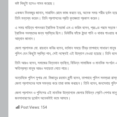
কষ্ট কিছুটা হলেও লাঘব করেছে।
একজন দিনমজুর জানান, সারাদিন রোদে কাজ করতে হয়, অনেক সময় শরীর দুর্বল হয়ে 
তিনি মন্তব্য করেন। তিনি প্রশাসনের প্রতি কৃতজ্ঞতা প্রকাশ করেন।
এ সময় দায়িত্ব পালনরত ট্রাফিক ইনচার্জ এম এ করিম বলেন, প্রচণ্ড গরমে সড়কে দ
ট্রাফিক সদস্যদের জন্য স্বস্তির ছিল। ডিউটির ফাঁকে ঠান্ডা পানি ও খাবার পাওয়
আহ্বান জানান।
জেলা প্রশাসক
মো. রায়হান কবির
বলেন, বর্তমান সময়ে তীব্র তাপদাহে সাধারণ মানুষ
পুলিশ যেন কিছুটা স্বস্তি পান, সেই লক্ষ্যেই এই উদ্যোগ নেওয়া হয়েছে। তিনি বল
তিনি আরও বলেন, সমাজের বিত্তবান ব্যক্তি, বিভিন্ন সামাজিক ও মানবিক সংগঠন এ
ক্ষতিগ্রস্ত মানুষ আরও সহায়তা পেতে পারে।
অন্যদিকে পুলিশ সুপার
মো. মিজানুর রহমান মুন্সী
বলেন, তাপদাহে পুলিশ সদস্যরা রাস্
জেলা প্রশাসনের সঙ্গে সমন্বয় করে তারা কাজ করছেন। তিনি বলেন, জনসেবায় প
জেলা প্রশাসন ও পুলিশের এই মানবিক উদ্যোগকে জেলার বিভিন্ন শ্রেণি-পেশার মান
জনসাধারণের দুর্ভোগ অনেকটাই কমে আসবে।
Post Views:
154