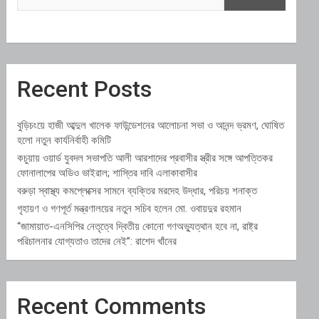
Recent Posts
বুড়িচংয়ে হাজী আব্দুল খালেক ফাউন্ডেশনের আলোচনা সভা ও আনন্দ ভ্রমণ, ঘোষিত
হলো নতুন কার্যনির্বাহী কমিটি
কচুয়ায় ওয়ার্ড যুবদল সভাপতি আলী আরশাদের প্রবাসীর স্ত্রীর সঙ্গে আপত্তিকর
ফোনালাপের অডিও ভাইরাল; শাস্তির দাবি এলাকাবাসীর
বরুড়া স্বাস্থ্য কমপ্লেক্সের সামনে ব্যক্তির মরদেহ উদ্ধার, পরিচয় শনাক্ত
গৃহায়ণ ও গণপূর্ত মন্ত্রণালয়ের নতুন সচিব হলেন মো. ওবায়দুর রহমান
“জামায়াত-এনসিপির নেতৃত্বে দ্বিতীয় কোনো গণঅভ্যুত্থান হবে না, রাষ্ট্র
পরিচালনার যোগ্যতাও তাদের নেই”: রাশেদ খাঁনের
Recent Comments