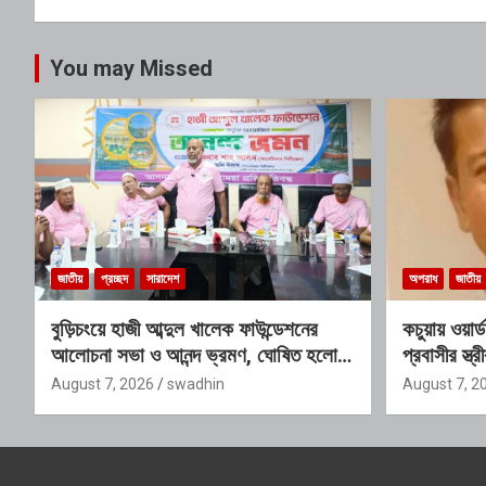
You may Missed
জাতীয়
প্রচ্ছদ
সারাদেশ
অপরাধ
জাতীয়
বুড়িচংয়ে হাজী আব্দুল খালেক ফাউন্ডেশনের
কচুয়ায় ওয়ার
আলোচনা সভা ও আনন্দ ভ্রমণ, ঘোষিত হলো
প্রবাসীর স্ত
নতুন কার্যনির্বাহী কমিটি
অডিও ভাইরাল
August 7, 2026
swadhin
August 7, 2