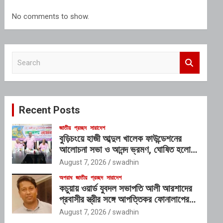
No comments to show.
S
e
a
r
c
Recent Posts
h
জাতীয়
প্রচ্ছদ
সারাদেশ
বুড়িচংয়ে হাজী আব্দুল খালেক ফাউন্ডেশনের
আলোচনা সভা ও আনন্দ ভ্রমণ, ঘোষিত হলো
নতুন কার্যনির্বাহী কমিটি
August 7, 2026
swadhin
অপরাধ
জাতীয়
প্রচ্ছদ
সারাদেশ
কচুয়ায় ওয়ার্ড যুবদল সভাপতি আলী আরশাদের
প্রবাসীর স্ত্রীর সঙ্গে আপত্তিকর ফোনালাপের
অডিও ভাইরাল; শাস্তির দাবি এলাকাবাসীর
August 7, 2026
swadhin