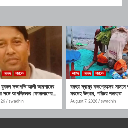
প্রচ্ছদ
সারাদেশ
জাতীয়
প্রচ্ছদ
সারাদেশ
্ড যুবদল সভাপতি আলী আরশাদের
বরুড়া স্বাস্থ্য কমপ্লেক্সের সামনে 
্রীর সঙ্গে আপত্তিকর ফোনালাপের
মরদেহ উদ্ধার, পরিচয় শনাক্ত
; শাস্তির দাবি এলাকাবাসীর
026
swadhin
August 7, 2026
swadhin