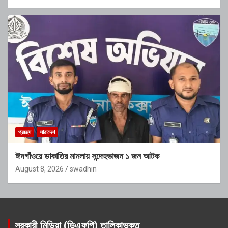
প্রচ্ছদ
সারাদেশ
ঈদগাঁওয়ে ডাকাতির মামলায় সন্দেহভাজন ১ জন আটক
August 8, 2026
swadhin
সরকারী মিডিয়া (ডিএফপি) তালিকাভুক্ত