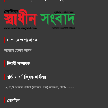
সম্পাদক ও প্রকাশক
আনোয়ার হোসেন আকাশ
নিবার্হী সম্পাদক
বার্তা ও বাণিজ্যিক কার্যালয়
২৮/সি/৪ শাকের প্লাজা (টয়েনবি রোড) মতিঝিল, ঢাকা-১০০০।
মোবাইল