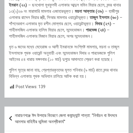
ইমরান (২২)
– ছনখোলা মুখফুলদী এলাকার আব্দুল মমিন মিয়ার ছেলে, বন্দর থানার
১৩(২)২৬ নং মারামারি মামলার এজাহারভুক্ত।
ময়না আক্তার (৩৯)
– হাজীপুর
এলাকার রাসেল মিয়ার স্ত্রী, সিআর মামলার ওয়ারেন্টভূক্ত।
তাজুল ইসলাম (৬০)
–
শাঁশনেরবাগ এলাকার মৃত রশীদ মোল্লার ছেলে, ওয়ারেন্টভূক্ত।
দিদার (২৭)
–
শাহীমসজিদ এলাকার হালিম মিয়ার ছেলে, সন্দেহভাজন।
পারভেজ (২৪)
–
শাহীমসজিদ এলাকার মিজান মিয়ার ছেলে, অপর সন্দেহভাজন।
ধৃত ৬ জনের মধ্যে মেহেরাজ ও আলী ইমরানকে সংশ্লিষ্ট মামলায়, ময়না ও তাজুল
ইসলামকে পৃথক ওয়ারেন্ট অনুযায়ী এবং সন্দেহভাজন দিদার ও পারভেজকে পুলিশ
আইনের ৫৪ ধারায় মঙ্গলবার (১০ মার্চ) দুপুরে আদালতে প্রেরণ করা হয়েছে।
পুলিশ সূত্রে জানা যায়, গ্রেপ্তারকৃতদের মূলত শনিবার (৯ মার্চ) রাতে বন্দর থানার
বিভিন্ন এলাকায় পৃথক অভিযান চালিয়ে আটক করা হয়।
Post Views:
139
Post
নারায়ণগঞ্জে ঈদ উপহার বিতরণে জেলা কমান্ড্যান্ট শান্তা: “নির্বাচন বা উৎসবে
navigation
আনসার বাহিনীর ভূমিকা অনস্বীকার্য”