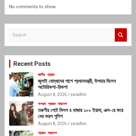
No comments to show.
S
e
a
r
c
Recent Posts
h
জাতীয়
প্রচ্ছদ
জুলাই যোদ্ধাদের পাশে প্রধানমন্ত্রী, উপহার দিলেন
অটোরিকশা-রিকশা
August 8, 2026
swadhin
অপরাধ
প্রচ্ছদ
সারাদেশ
তরুণীর পেটে মিলল ৪ হাজার ১০০ ইয়াবা, এক্স-রে করে
বের করল পুলিশ
August 8, 2026
swadhin
প্রচ্ছদ
সারাদেশ