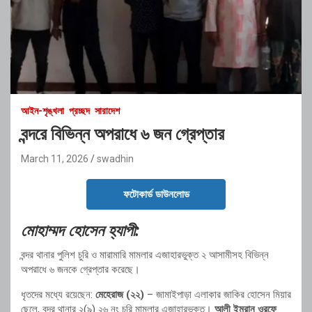
আইন-শৃঙ্খলা
প্রচ্ছদ
সারাদেশ
বন্দরে বিভিন্ন অপরাধে ৬ জন গ্রেপ্তার
March 11, 2026
swadhin
ফটোকার্ড ডাউনলোড
মোহাম্মদ হোসেন হ্যাপী:
বন্দর থানার পুলিশ চুরি ও মারামারি মামলার এজাহারভুক্ত ২ আসামীসহ বিভিন্ন
অপরাধে ৬ জনকে গ্রেপ্তার করেছে।
ধৃতদের মধ্যে রয়েছেন:
মেহেরাজ (২২)
– জামাইপাড়া এলাকার জাকির হোসেন মিয়ার
ছেলে, বন্দর থানার ২(৯) ২৬ নং চুরি মামলার এজাহারভুক্ত।
আলী ইমরান ওরফে