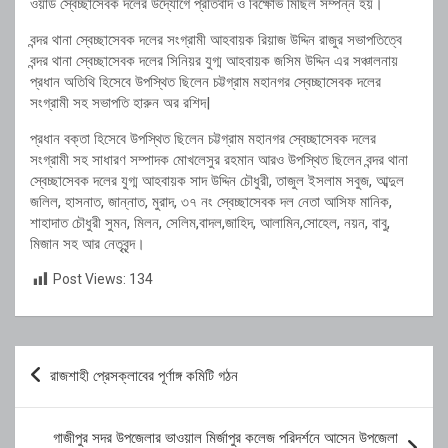
ওয়ার্ড স্বেচ্ছাসেবক দলের উদ্যোগে প্রতিবাদ ও বিক্ষোভ মিছিল সম্পন্ন হয়।
বন্দর থানা স্বেচ্ছাসেবক দলের সংগ্রামী আহবায়ক রিয়াজ উদ্দিন রাজুর সভাপতিত্বে
বন্দর থানা স্বেচ্ছাসেবক দলের সিনিয়র যুগ্ম আহবায়ক জসিম উদ্দিন এর সঞ্চালনায়
প্রধান অতিথি হিসেবে উপস্থিত ছিলেন চট্টগ্রাম মহানগর স্বেচ্ছাসেবক দলের
সংগ্রামী সহ সভাপতি হারুন অর রশিদ|
প্রধান বক্তা হিসেবে উপস্থিত ছিলেন চট্টগ্রাম মহানগর স্বেচ্ছাসেবক দলের
সংগ্রামী সহ সাধারণ সম্পাদক মোখলেসুর রহমান আরও উপস্থিত ছিলেন বন্দর থানা
স্বেচ্ছাসেবক দলের যুগ্ম আহবায়ক সাদ উদ্দিন চৌধুরী, তাজুল ইসলাম সবুজ, আব্দুল
জলিল, হাসনাত, জান্নাত, মুরাদ, ৩৭ নং স্বেচ্ছাসেবক দল নেতা আসিফ মানিক,
শাহাদাত চৌধুরী সুমন, মিলন, সেলিম,বাদল,জাহিদ, আলামিন,সোহেল, নয়ন, বাবু,
মিজান সহ আর নেতৃবৃন্দ।
Post Views:
134
Post
রাজশাহী প্রেসক্লাবের পূর্ণাঙ্গ কমিটি গঠন
navigation
গাজীপুর সদর উপজেলার ভাওয়াল মির্জাপুর কলেজ পরিদর্শনে আসেন উপজেলা