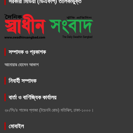
সরকারী মিডিয়া (ডিএফপি) তালিকাভুক্ত
সম্পাদক ও প্রকাশক
আনোয়ার হোসেন আকাশ
নিবার্হী সম্পাদক
বার্তা ও বাণিজ্যিক কার্যালয়
২৮/সি/৪ শাকের প্লাজা (টয়েনবি রোড) মতিঝিল, ঢাকা-১০০০।
মোবাইল