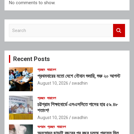
No comments to show.
S
e
a
r
c
Recent Posts
h
প্রচ্ছদ
সারাদেশ
প্রথমবারের মতো দেশে নৌযান শুমারি, শুরু ২০ আগস্ট
August 10, 2026
swadhin
প্রচ্ছদ
সারাদেশ
চট্টগ্রাম শিক্ষাবোর্ডে এসএসসিতে পাসের হার ৫৯.৪৮
শতাংশ!
August 10, 2026
swadhin
অপরাধ
প্রচ্ছদ
সারাদেশ
অনুমোদন ছাড়াই বছরের পর বছর চলছে প্রসেস মিল,