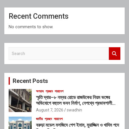
Recent Comments
No comments to show.
S
e
a
r
c
Recent Posts
h
অপরাধ
প্রচ্ছদ
সারাদেশ
স্মৃতি দ্বার–৮ নম্বর রোডে রাজউকের নিয়ম ভঙ্গের
অভিযোগে বহুতল ভবন নির্মাণ, নেপথ্যে প্রভাবশালী
চক্রের যোগসাজশের প্রশ্ন
August 7, 2026
swadhin
জাতীয়
প্রচ্ছদ
সারাদেশ
বরুড়া মডেল মসজিদে পেশ ইমাম, মুয়াজ্জিন ও খাদিম পদে