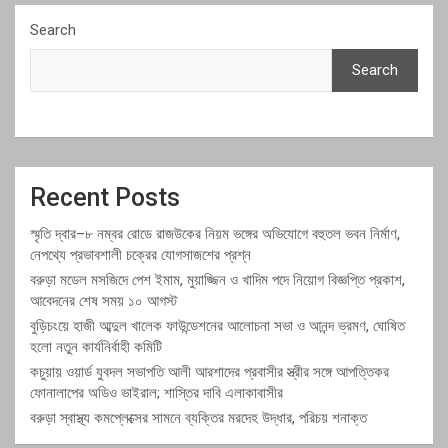
Search
Search
Recent Posts
স্মৃতি দ্বার–৮ নম্বর রোডে রাজউকের নিয়ম ভঙ্গের অভিযোগে বহুতল ভবন নির্মাণ,
নেপথ্যে প্রভাবশালী চক্রের যোগসাজশের প্রশ্ন
বরুড়া মডেল মসজিদে পেশ ইমাম, মুয়াজ্জিন ও খাদিম পদে নিয়োগ বিজ্ঞপ্তি প্রকাশ,
আবেদনের শেষ সময় ১০ আগস্ট
বুড়িচংয়ে হাজী আব্দুল খালেক ফাউন্ডেশনের আলোচনা সভা ও আনন্দ ভ্রমণ, ঘোষিত
হলো নতুন কার্যনির্বাহী কমিটি
কচুয়ায় ওয়ার্ড যুবদল সভাপতি আলী আরশাদের প্রবাসীর স্ত্রীর সঙ্গে আপত্তিকর
ফোনালাপের অডিও ভাইরাল; শাস্তির দাবি এলাকাবাসীর
বরুড়া স্বাস্থ্য কমপ্লেক্সের সামনে ব্যক্তির মরদেহ উদ্ধার, পরিচয় শনাক্ত