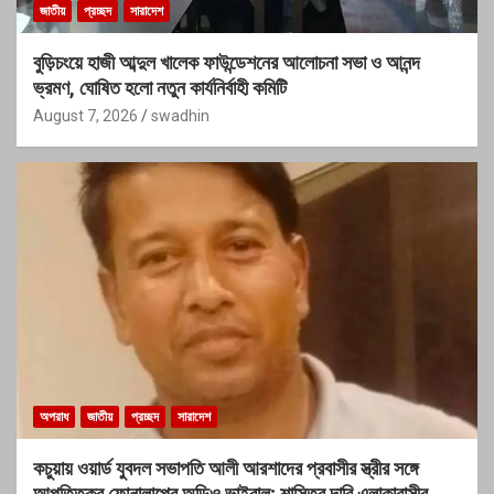
জাতীয়
প্রচ্ছদ
সারাদেশ
বুড়িচংয়ে হাজী আব্দুল খালেক ফাউন্ডেশনের আলোচনা সভা ও আনন্দ
ভ্রমণ, ঘোষিত হলো নতুন কার্যনির্বাহী কমিটি
August 7, 2026
swadhin
অপরাধ
জাতীয়
প্রচ্ছদ
সারাদেশ
কচুয়ায় ওয়ার্ড যুবদল সভাপতি আলী আরশাদের প্রবাসীর স্ত্রীর সঙ্গে
আপত্তিকর ফোনালাপের অডিও ভাইরাল; শাস্তির দাবি এলাকাবাসীর