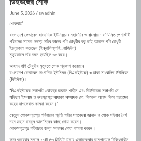
ডিইউজের শোক
June 5, 2026
swadhin
শোকবার্তা :
বাংলাদেশ ফেডারেল সাংবাদিক ইউনিয়নের মহাসচিব ও বাংলাদেশ সম্মিলিত পেশাজীবী
পরিষদের সাবেক সদস্য সচিব কাদের গণি চৌধুরীর বড় ভাই আহমদ গণি চৌধুরী
ইন্তেকাল করেছেন (ইন্নালিল্লাহি…রাজিউন)
মৃত্যুকালে তাঁর বয়স হয়েছিল ৬৬ বছর।
আহমদ গণি চৌধুরীর মৃত্যুতে শোক প্রকাশ করেছেন
বাংলাদেশ ফেডারেল সাংবাদিক ইউনিয়ন (বিএফইউজে) ও ঢাকা সাংবাদিক ইউনিয়ন
(ডিইউজ)।
“বিএফইউজের সভাপতি ওবায়দুর রহমান শাহীন এবং ডিইউজের সভাপতি মো.
শহিদুল ইসলাম ও ভারপ্রাপ্ত সাধারণ সম্পাদক মো. দিদারুল আলম দিদার মরহুমের
রুহের মাগফেরাত কামনা করেন।”
নেতৃবৃন্দ শোকসন্তপ্ত পরিবারের প্রতি গভীর সমবেদনা জানান ও শোক সইবার ধৈর্য
দানে মহান রাব্বুল আলামিনের কাছে দোয়া করেন।
শোকসন্তপ্ত পরিবারের জন্য সকলের দোয়া কামনা করেন।
আজ শুক্রবার সকাল ১০টা ৪৩ মিনিটে ঢাকার এভারকেয়ার হাসপাতালে চিকিৎসাধীন