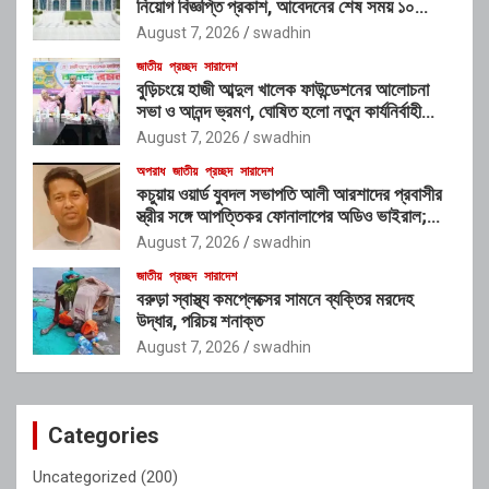
নিয়োগ বিজ্ঞপ্তি প্রকাশ, আবেদনের শেষ সময় ১০
আগস্ট
August 7, 2026
swadhin
জাতীয়
প্রচ্ছদ
সারাদেশ
বুড়িচংয়ে হাজী আব্দুল খালেক ফাউন্ডেশনের আলোচনা
সভা ও আনন্দ ভ্রমণ, ঘোষিত হলো নতুন কার্যনির্বাহী
কমিটি
August 7, 2026
swadhin
অপরাধ
জাতীয়
প্রচ্ছদ
সারাদেশ
কচুয়ায় ওয়ার্ড যুবদল সভাপতি আলী আরশাদের প্রবাসীর
স্ত্রীর সঙ্গে আপত্তিকর ফোনালাপের অডিও ভাইরাল;
শাস্তির দাবি এলাকাবাসীর
August 7, 2026
swadhin
জাতীয়
প্রচ্ছদ
সারাদেশ
বরুড়া স্বাস্থ্য কমপ্লেক্সের সামনে ব্যক্তির মরদেহ
উদ্ধার, পরিচয় শনাক্ত
August 7, 2026
swadhin
Categories
Uncategorized
(200)