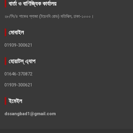
বার্তা ও বাণিজ্যিক কার্যালয়
২৮/সি/৪ শাকের প্লাজা (টয়েনবি রোড) মতিঝিল, ঢাকা-১০০০।
মোবাইল
01939-300621
হোয়াটস্ এ্যাপ
01646-370872
01939-300621
ইমেইল
dssangbad1@gmail.com