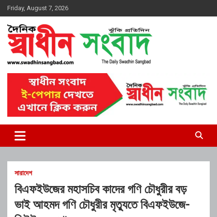
Skip
Friday, August 7, 2026
to
content
দৈনিক স্বাধীন সংবাদ
সারাদেশ
বিএফইউজের মহাসচিব কাদের গণি চৌধুরীর বড়
ভাই আহমদ গণি চৌধুরীর মৃত্যুতে বিএফইউজে-