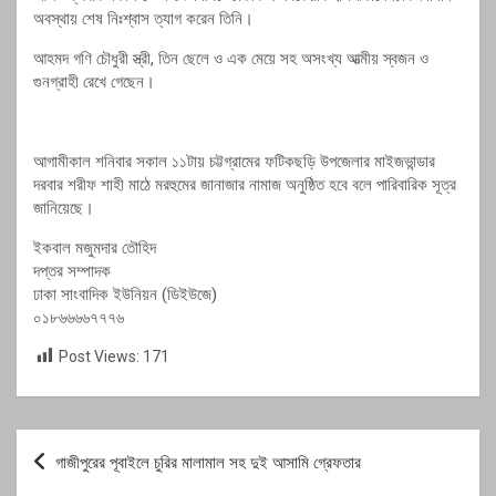
অবস্থায় শেষ নিঃশ্বাস ত্যাগ করেন তিনি।
আহমদ গণি চৌধুরী স্ত্রী, তিন ছেলে ও এক মেয়ে সহ অসংখ্য আত্মীয় স্বজন ও
গুনগ্রাহী রেখে গেছেন।
আগামীকাল শনিবার সকাল ১১টায় চট্টগ্রামের ফটিকছড়ি উপজেলার মাইজভান্ডার
দরবার শরীফ শাহী মাঠে মরহুমের জানাজার নামাজ অনুষ্ঠিত হবে বলে পারিবারিক সূত্র
জানিয়েছে।
ইকবাল মজুমদার তৌহিদ
দপ্তর সম্পাদক
ঢাকা সাংবাদিক ইউনিয়ন (ডিইউজে)
০১৮৬৬৬৬৭৭৭৬
Post Views:
171
Post
গাজীপুরের পূবাইলে চুরির মালামাল সহ দুই আসামি গ্রেফতার
navigation