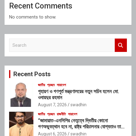
Recent Comments
No comments to show.
S
e
a
r
c
Recent Posts
h
জাতীয়
প্রচ্ছদ
সারাদেশ
গৃহায়ণ ও গণপূর্ত মন্ত্রণালয়ের নতুন সচিব হলেন মো.
ওবায়দুর রহমান
August 7, 2026
swadhin
জাতীয়
প্রচ্ছদ
রাজনীতি
সারাদেশ
“জামায়াত-এনসিপির নেতৃত্বে দ্বিতীয় কোনো
গণঅভ্যুত্থান হবে না, রাষ্ট্র পরিচালনার যোগ্যতাও তাদের
নেই”: রাশেদ খাঁনের
August 6, 2026
swadhin