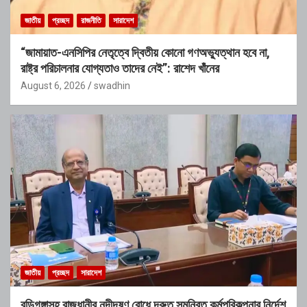
জাতীয়
প্রচ্ছদ
রাজনীতি
সারাদেশ
“জামায়াত-এনসিপির নেতৃত্বে দ্বিতীয় কোনো গণঅভ্যুত্থান হবে না,
রাষ্ট্র পরিচালনার যোগ্যতাও তাদের নেই”: রাশেদ খাঁনের
August 6, 2026
swadhin
জাতীয়
প্রচ্ছদ
সারাদেশ
বুড়িগঙ্গাসহ রাজধানীর নদীদূষণ রোধে দ্রুত সমন্বিত কর্মপরিকল্পনার নির্দেশ