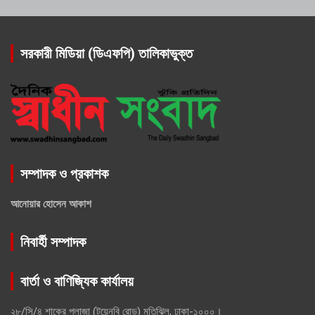
সরকারী মিডিয়া (ডিএফপি) তালিকাভুক্ত
সম্পাদক ও প্রকাশক
আনোয়ার হোসেন আকাশ
নিবার্হী সম্পাদক
বার্তা ও বাণিজ্যিক কার্যালয়
২৮/সি/৪ শাকের প্লাজা (টয়েনবি রোড) মতিঝিল, ঢাকা-১০০০।