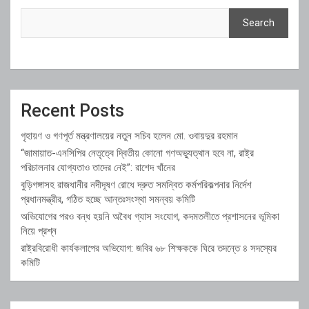
Search
Recent Posts
গৃহায়ণ ও গণপূর্ত মন্ত্রণালয়ের নতুন সচিব হলেন মো. ওবায়দুর রহমান
“জামায়াত-এনসিপির নেতৃত্বে দ্বিতীয় কোনো গণঅভ্যুত্থান হবে না, রাষ্ট্র
পরিচালনার যোগ্যতাও তাদের নেই”: রাশেদ খাঁনের
বুড়িগঙ্গাসহ রাজধানীর নদীদূষণ রোধে দ্রুত সমন্বিত কর্মপরিকল্পনার নির্দেশ
প্রধানমন্ত্রীর, গঠিত হচ্ছে আন্তঃসংস্থা সমন্বয় কমিটি
অভিযোগের পরও বন্ধ হয়নি অবৈধ গ্যাস সংযোগ, কদমতলীতে প্রশাসনের ভূমিকা
নিয়ে প্রশ্ন
রাষ্ট্রবিরোধী কার্যকলাপের অভিযোগ: জবির ৬৮ শিক্ষককে ঘিরে তদন্তে ৪ সদস্যের
কমিটি