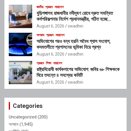
জাতীয়
প্রচ্ছদ
সারাদেশ
বুড়িগঙ্গাসহ রাজধানীর নদীদূষণ রোধে দ্রুত সমন্বিত
কর্মপরিকল্পনার নির্দেশ প্রধানমন্ত্রীর, গঠিত হচ্ছে
আন্তঃসংস্থা সমন্বয় কমিটি
August 6, 2026
swadhin
অপরাধ
প্রচ্ছদ
সারাদেশ
অভিযোগের পরও বন্ধ হয়নি অবৈধ গ্যাস সংযোগ,
কদমতলীতে প্রশাসনের ভূমিকা নিয়ে প্রশ্ন
August 6, 2026
swadhin
প্রচ্ছদ
শিক্ষা
সারাদেশ
রাষ্ট্রবিরোধী কার্যকলাপের অভিযোগ: জবির ৬৮ শিক্ষককে
ঘিরে তদন্তে ৪ সদস্যের কমিটি
August 6, 2026
swadhin
Categories
Uncategorized
(200)
অপরাধ
(1,945)