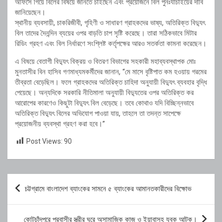
অফিসে গিয়ে বিলের বিষয়ে জানতে চাইছেন এবং প্রয়োজনে বিল পুনঃযাচাইয়ের দাবি
জানিয়েছেন।
স্থানীয় ব্যবসায়ী, চাকরিজীবী, গৃহিণী ও সাধারণ গ্রাহকদের ভাষ্য, অতিরিক্ত বিদ্যুৎ
বিল তাদের দৈনন্দিন ব্যয়ের ওপর বাড়তি চাপ সৃষ্টি করেছে। তারা সঠিকভাবে মিটার
রিডিং গ্রহণ এবং বিল নির্ধারণে সংশ্লিষ্ট কর্তৃপক্ষের আরও সতর্কতা কামনা করেছেন।
এ বিষয়ে বেতাগী বিদ্যুৎ বিক্রয় ও বিতরণ বিভাগের সহকারী মহাব্যবস্থাপক মোঃ
মুনতাসীর বিন হাসিব গণমাধ্যমকর্মীদের জানান, “মে মাসে বৃষ্টিপাত কম হওয়ায় গরমের
তীব্রতা বেড়েছিল। ফলে গ্রাহকদের অতিরিক্ত চাহিদা অনুযায়ী বিদ্যুৎ ব্যবহার বৃদ্ধি
পেয়েছে। অন্যদিকে সরকারি নীতিমালা অনুযায়ী বিদ্যুতের ওপর অতিরিক্ত কর
আরোপের কারণেও কিছুটা বিদ্যুৎ বিল বেড়েছে। তবে কোথাও যদি বিচ্ছিন্নভাবে
অতিরিক্ত বিদ্যুৎ বিলের অভিযোগ পাওয়া যায়, তাহলে তা তদন্ত সাপেক্ষে
প্রয়োজনীয় ব্যবস্থা গ্রহণ করা হবে।”
Post Views:
90
Post
চট্টগ্রামে বাংলাদেশ ব্যাংকের সামনে ৫ ব্যাংকের আমানতকারীদের বিক্ষোভ
navigation
কোটচাঁদপুরে প্রবাসীর স্ত্রীর ঘরে অসামাজিক কাজ ও ইয়াবাসহ যুবক আটক।