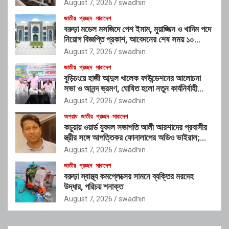
চক্রের যোগসাজশের প্রশ্ন
August 7, 2026
swadhin
জাতীয়
প্রচ্ছদ
সারাদেশ
বরুড়া মডেল মসজিদে পেশ ইমাম, মুয়াজ্জিন ও খাদিম পদে
নিয়োগ বিজ্ঞপ্তি প্রকাশ, আবেদনের শেষ সময় ১০
আগস্ট
August 7, 2026
swadhin
জাতীয়
প্রচ্ছদ
সারাদেশ
বুড়িচংয়ে হাজী আব্দুল খালেক ফাউন্ডেশনের আলোচনা
সভা ও আনন্দ ভ্রমণ, ঘোষিত হলো নতুন কার্যনির্বাহী
কমিটি
August 7, 2026
swadhin
অপরাধ
জাতীয়
প্রচ্ছদ
সারাদেশ
কচুয়ায় ওয়ার্ড যুবদল সভাপতি আলী আরশাদের প্রবাসীর
স্ত্রীর সঙ্গে আপত্তিকর ফোনালাপের অডিও ভাইরাল;
শাস্তির দাবি এলাকাবাসীর
August 7, 2026
swadhin
জাতীয়
প্রচ্ছদ
সারাদেশ
বরুড়া স্বাস্থ্য কমপ্লেক্সের সামনে ব্যক্তির মরদেহ
উদ্ধার, পরিচয় শনাক্ত
August 7, 2026
swadhin