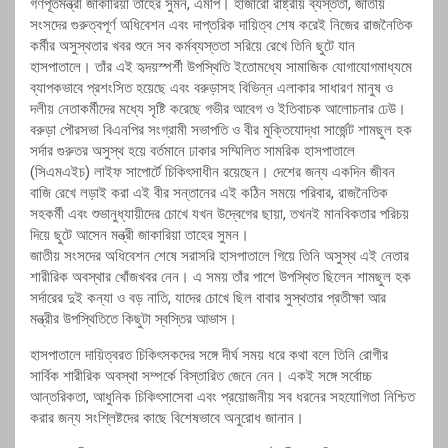
গণপূর্তমন্ত্রী জাকারিয়া তাহের সুমন, এমপি। হাজারো রাষ্ট্রীয় ব্যস্ততা, জাতীয়
সংসদের গুরুত্বপূর্ণ অধিবেশন এবং দাপ্তরিক দায়িত্ব শেষ করেই নিজের রাজনৈতিক
কর্মীর অসুস্থতার খবর শুনে সব কর্মব্যস্ততা সরিয়ে রেখে তিনি ছুটে যান
হাসপাতালে। তাঁর এই হৃদয়স্পর্শী উপস্থিতি ইতোমধ্যে সামাজিক যোগাযোগমাধ্যমে
ব্যাপকভাবে প্রশংসিত হয়েছে এবং বরুড়াসহ বিভিন্ন এলাকার সাধারণ মানুষ ও
দলীয় নেতাকর্মীদের মধ্যে সৃষ্টি করেছে গভীর আবেগ ও ইতিবাচক আলোচনার ঢেউ।
বরুড়া পৌরসভা বিএনপির সংগ্রামী সভাপতি ও বীর মুক্তিযোদ্ধা সার্জেন্ট শামছুল হক
সর্দার গুরুতর অসুস্থ হয়ে বর্তমানে ঢাকার সম্মিলিত সামরিক হাসপাতালে
(সিএমএইচ) লাইফ সাপোর্টে চিকিৎসাধীন রয়েছেন। দেশের জন্য একদিন জীবন
বাজি রেখে লড়াই করা এই বীর সন্তানের এই কঠিন সময়ে পরিবার, রাজনৈতিক
সহকর্মী এবং শুভানুধ্যায়ীদের চোখে যখন উদ্বেগের ছায়া, তখনই মানবিকতার পরিচয়
দিয়ে ছুটে আসেন মন্ত্রী জাকারিয়া তাহের সুমন।
জাতীয় সংসদের অধিবেশন শেষে সরাসরি হাসপাতালে গিয়ে তিনি অসুস্থ এই নেতার
শারীরিক অবস্থার খোঁজখবর নেন। এ সময় তাঁর পাশে উপস্থিত ছিলেন শামছুল হক
সর্দারের দুই কন্যা ও বড় নাতি, যাদের চোখে ছিল বাবার সুস্থতার প্রতীক্ষা আর
মন্ত্রীর উপস্থিতিতে কিছুটা স্বস্তির আভাস।
হাসপাতালে দায়িত্বরত চিকিৎসকদের সঙ্গে দীর্ঘ সময় ধরে কথা বলে তিনি রোগীর
সার্বিক শারীরিক অবস্থা সম্পর্কে বিস্তারিত জেনে নেন। একই সঙ্গে সর্বোচ্চ
আন্তরিকতা, আধুনিক চিকিৎসাসেবা এবং প্রয়োজনীয় সব ধরনের সহযোগিতা নিশ্চিত
করার জন্য সংশ্লিষ্টদের কাছে বিশেষভাবে অনুরোধ জানান।