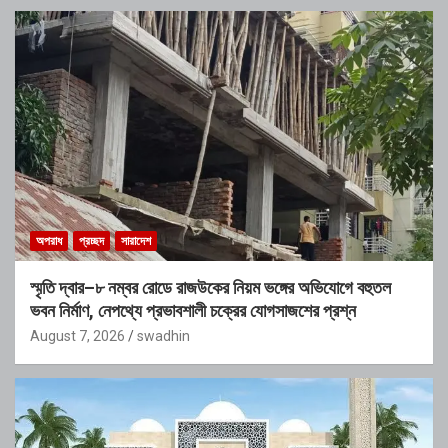
অপরাধ
প্রচ্ছদ
সারাদেশ
স্মৃতি দ্বার–৮ নম্বর রোডে রাজউকের নিয়ম ভঙ্গের অভিযোগে বহুতল
ভবন নির্মাণ, নেপথ্যে প্রভাবশালী চক্রের যোগসাজশের প্রশ্ন
August 7, 2026
swadhin