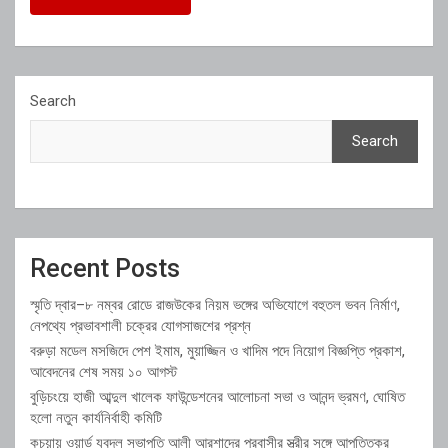
Search
Search
Recent Posts
স্মৃতি দ্বার–৮ নম্বর রোডে রাজউকের নিয়ম ভঙ্গের অভিযোগে বহুতল ভবন নির্মাণ,
নেপথ্যে প্রভাবশালী চক্রের যোগসাজশের প্রশ্ন
বরুড়া মডেল মসজিদে পেশ ইমাম, মুয়াজ্জিন ও খাদিম পদে নিয়োগ বিজ্ঞপ্তি প্রকাশ,
আবেদনের শেষ সময় ১০ আগস্ট
বুড়িচংয়ে হাজী আব্দুল খালেক ফাউন্ডেশনের আলোচনা সভা ও আনন্দ ভ্রমণ, ঘোষিত
হলো নতুন কার্যনির্বাহী কমিটি
কচুয়ায় ওয়ার্ড যুবদল সভাপতি আলী আরশাদের প্রবাসীর স্ত্রীর সঙ্গে আপত্তিকর