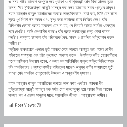
এ সময় গভীর আবেগে আপ্লুত হয়ে গৃহায়ণ ও গণপূর্তমন্ত্রী জাকারিয়া তাহের সুমন
বলেন, “বীর মুক্তিযোদ্ধা সার্জেন্ট শামছুল হক সর্দার আমাদের সবার শ্রদ্ধার মানুষ।
মহান আল্লাহ রাব্বুল আলামিনের দরবারে আন্তরিকভাবে দোয়া করি, তিনি যেন তাঁকে
দ্রুত পূর্ণ শিফা দান করেন এবং সুস্থ করে আমাদের মাঝে ফিরিয়ে দেন। তাঁর
চিকিৎসায় কোনো ধরনের অবহেলা যেন না হয়, সে বিষয়টি আমরা সর্বোচ্চ গুরুত্বের
সঙ্গে দেখছি। আমি দেশবাসীর কাছেও তাঁর দ্রুত আরোগ্যের জন্য দোয়া কামনা
করছি। আল্লাহ তাআলা তাঁর পরিবারকে ধৈর্য, সাহস ও মানসিক শক্তি দান করুন।
আমীন।”
মন্ত্রীকে হাসপাতালে এভাবে ছুটে আসতে দেখে আবেগে আপ্লুত হয়ে পড়েন রোগীর
পরিবারের সদস্যরা এবং তাঁরা কৃতজ্ঞতা প্রকাশ করেন। উপস্থিত দলীয় নেতাকর্মীদের
মধ্যে তাজিরুল ইসলাম বলেন, একজন জনপ্রতিনিধির প্রকৃত শক্তি নিহিত থাকে
তাঁর মানবিকতায়। ব্যস্ত রাষ্ট্রীয় দায়িত্বের মাঝেও অসুস্থ কর্মীর শয্যাপাশে ছুটে
যাওয়া সেই মানবিক নেতৃত্বেরই উজ্জ্বল ও অনুকরণীয় দৃষ্টান্ত।
মহান আল্লাহ রাব্বুল আলামিনের দরবারে আজ সবার একটাই প্রার্থনা বীর
মুক্তিযোদ্ধা সার্জেন্ট শামছুল হক সর্দার যেন দ্রুত সুস্থ হয়ে আবার ফিরে আসেন
স্বজন, দল ও দেশের মানুষের মাঝে, স্বাভাবিক জীবনে। আল্লাহুম্মা আমীন।
Post Views:
70