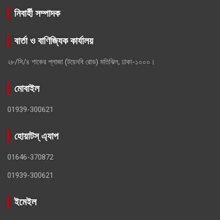
নিবার্হী সম্পাদক
বার্তা ও বাণিজ্যিক কার্যালয়
২৮/সি/৪ শাকের প্লাজা (টয়েনবি রোড) মতিঝিল, ঢাকা-১০০০।
মোবাইল
01939-300621
হোয়াটস্ এ্যাপ
01646-370872
01939-300621
ইমেইল