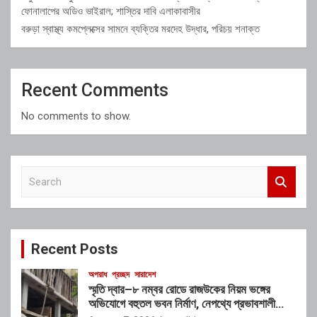
ফোনালাপের অডিও ভাইরাল; শাস্তির দাবি এলাকাবাসীর
বরুড়া স্বাস্থ্য কমপ্লেক্সের সামনে ব্যক্তির মরদেহ উদ্ধার, পরিচয় শনাক্ত
Recent Comments
No comments to show.
S
e
a
r
c
Recent Posts
h
অপরাধ
প্রচ্ছদ
সারাদেশ
স্মৃতি দ্বার–৮ নম্বর রোডে রাজউকের নিয়ম ভঙ্গের
অভিযোগে বহুতল ভবন নির্মাণ, নেপথ্যে প্রভাবশালী