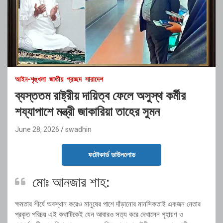
আইন-শৃঙ্খলা
জাতীয়
প্রচ্ছদ
সারাদেশ
ব্যস্ততম রাষ্ট্রীয় দায়িত্ব ফেলে অসুস্থ কর্মীর
শয্যাপাশে মন্ত্রী জাকারিয়া তাহের সুমন
June 28, 2026
swadhin
ফটোকার্ড ডাউনলোড
মোঃ আনজার শাহ:
ক্ষমতার শীর্ষে অবস্থান করেও মানুষের পাশে দাঁড়ানোর মানসিকতাই একজন নেতার
প্রকৃত পরিচয় এই কথাটিকেই যেন আবারও সত্য করে দেখালেন গৃহায়ণ ও