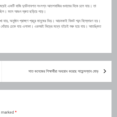
ময়েই একটি বাজি দুর্ঘটনাবশত সংলগ্ন আতশবাজির গুদামের দিকে চলে যায়। তা
 ছিল। ফলে আগুন দ্রুত ছড়িয়ে পড়ে।
 যায়, অনুষ্ঠান প্রাঙ্গণে প্রচুর মানুষের ভিড়। আচমকাই বিকট শব্দে বিস্ফোরণ হয়।
ে ধোঁয়ায় ঢেকে যায় এলাকা। এরপরই ভিড়ের মধ্যে হইচই শুরু হয়ে যায়। আতঙ্কিত
সাত কলেজের শিক্ষার্থীরা অবরোধ করেছে সায়েন্সল্যাব মোড়
re marked
*