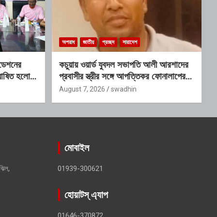
অপরাধ
জাতীয়
প্রচ্ছদ
সারাদেশ
ন্ডেশনের
কচুয়ায় ওয়ার্ড যুবদল সভাপতি আলী আরশাদের
ঘোষিত হলো
প্রবাসীর স্ত্রীর সঙ্গে আপত্তিকর ফোনালাপের
অডিও ভাইরাল; শাস্তির দাবি এলাকাবাসীর
August 7, 2026
swadhin
মোবাইল
ঝিল,
01939-300621
হোয়াটস্ এ্যাপ
01646-370872