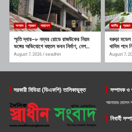
অপরাধ
প্রচ্ছদ
সারাদেশ
জাতীয়
প্রচ্ছদ
স্মৃতি দ্বার–৮ নম্বর রোডে রাজউকের নিয়ম
বরুড়া মডেল
ভঙ্গের অভিযোগে বহুতল ভবন নির্মাণ, নেপথ্যে
খাদিম পদে ন
প্রভাবশালী চক্রের যোগসাজশের প্রশ্ন
শেষ সময় ১
August 7, 2026
swadhin
August 7, 2
সরকারী মিডিয়া (ডিএফপি) তালিকাভুক্ত
সম্পাদক ও 
আনোয়ার হোসেন 
নিবার্হী সম্