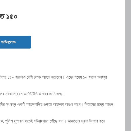
আহত ১৫০
ড ডাউনলোড
ুর্ঘটনায় ১৫০ জনেরও বেশি লোক আহত হয়েছেন। এদের মধ্যে ১০ জনের অবস্থা
 ভারতের সংবাদমাধ্যম এনডিটিভি এ খবর জানিয়েছে।
কে মন্দির সংলগ্ন একটি আতশবাজির গুদামে আচমকা আগুন লাগে। নিমেষের মধ্যে আগুন
ক, পুলিশ সুপারও রাতেই ঘটনাস্থলে পৌঁছে যান। আহতদের দ্রুত উদ্ধার করে