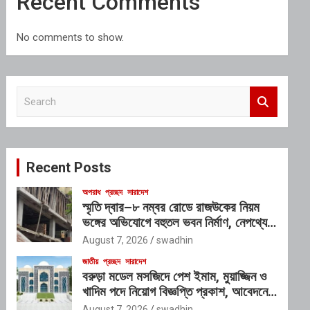
Recent Comments
No comments to show.
S
e
a
r
c
Recent Posts
h
অপরাধ
প্রচ্ছদ
সারাদেশ
স্মৃতি দ্বার–৮ নম্বর রোডে রাজউকের নিয়ম
ভঙ্গের অভিযোগে বহুতল ভবন নির্মাণ, নেপথ্যে
প্রভাবশালী চক্রের যোগসাজশের প্রশ্ন
August 7, 2026
swadhin
জাতীয়
প্রচ্ছদ
সারাদেশ
বরুড়া মডেল মসজিদে পেশ ইমাম, মুয়াজ্জিন ও
খাদিম পদে নিয়োগ বিজ্ঞপ্তি প্রকাশ, আবেদনের
শেষ সময় ১০ আগস্ট
August 7, 2026
swadhin