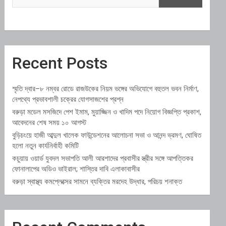
Recent Posts
স্মৃতি দ্বার–৮ নম্বর রোডে রাজউকের নিয়ম ভঙ্গের অভিযোগে বহুতল ভবন নির্মাণ,
নেপথ্যে প্রভাবশালী চক্রের যোগসাজশের প্রশ্ন
বরুড়া মডেল মসজিদে পেশ ইমাম, মুয়াজ্জিন ও খাদিম পদে নিয়োগ বিজ্ঞপ্তি প্রকাশ,
আবেদনের শেষ সময় ১০ আগস্ট
বুড়িচংয়ে হাজী আব্দুল খালেক ফাউন্ডেশনের আলোচনা সভা ও আনন্দ ভ্রমণ, ঘোষিত
হলো নতুন কার্যনির্বাহী কমিটি
কচুয়ায় ওয়ার্ড যুবদল সভাপতি আলী আরশাদের প্রবাসীর স্ত্রীর সঙ্গে আপত্তিকর
ফোনালাপের অডিও ভাইরাল; শাস্তির দাবি এলাকাবাসীর
বরুড়া স্বাস্থ্য কমপ্লেক্সের সামনে ব্যক্তির মরদেহ উদ্ধার, পরিচয় শনাক্ত