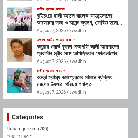
জাতীয়
প্রচ্ছদ
সারাদেশ
বুড়িচংয়ে হাজী আব্দুল খালেক ফাউন্ডেশনের
আলোচনা সভা ও আনন্দ ভ্রমণ, ঘোষিত হলো
নতুন কার্যনির্বাহী কমিটি
August 7, 2026
swadhin
অপরাধ
জাতীয়
প্রচ্ছদ
সারাদেশ
কচুয়ায় ওয়ার্ড যুবদল সভাপতি আলী আরশাদের
প্রবাসীর স্ত্রীর সঙ্গে আপত্তিকর ফোনালাপের
অডিও ভাইরাল; শাস্তির দাবি এলাকাবাসীর
August 7, 2026
swadhin
জাতীয়
প্রচ্ছদ
সারাদেশ
বরুড়া স্বাস্থ্য কমপ্লেক্সের সামনে ব্যক্তির
মরদেহ উদ্ধার, পরিচয় শনাক্ত
August 7, 2026
swadhin
Categories
Uncategorized
(200)
অপরাধ
(1,947)