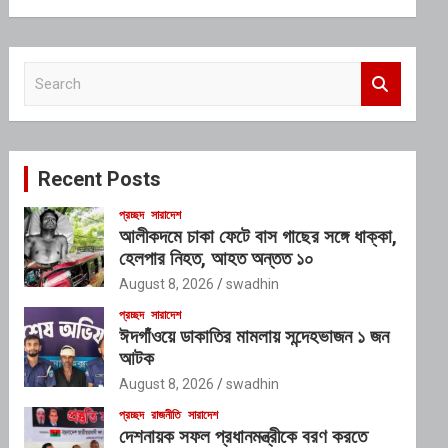
S
e
a
r
c
Recent Posts
h
প্রচ্ছদ
সারাদেশ
আলীকদমে চাকা ফেটে বাস গাছের সঙ্গে ধাক্কা,
হেলপার নিহত, আহত অন্তত ১০
August 8, 2026
swadhin
প্রচ্ছদ
সারাদেশ
ঈদগাঁওয়ে ডাকাতির মামলায় সন্দেহভাজন ১ জন
আটক
August 8, 2026
swadhin
প্রচ্ছদ
রাজনীতি
সারাদেশ
দেশনায়ক সফল প্রধানমন্ত্রীকে বরণ করতে