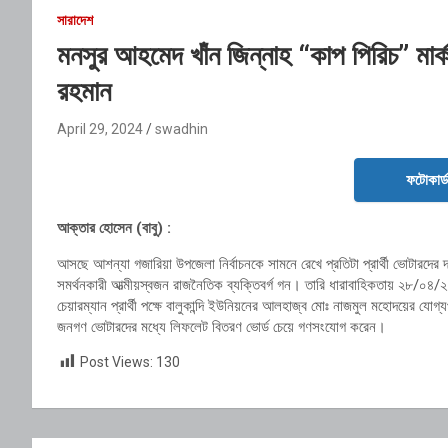
সারাদেশ
মনসুর আহমেদ খাঁন জিন্নাহ “কাপ পিরিচ” মার
রহমান
April 29, 2024
swadhin
ফটোকার্
আক্তার হোসেন (বাবু) :
আসছে আশন্যা গজারিয়া উপজেলা নির্বাচনকে সামনে রেখে প্রতিটা প্রার্থী ভোটারদের দ্
সমর্থনকারী আত্মীয়স্বজন রাজনৈতিক ব্যক্তিবর্গ গন। তারি ধারাবাহিকতায় ২৮/০৪/২০
চেয়ারম্যান প্রার্থী পক্ষে বালুকান্দি ইউনিয়নের আলহাজ্ব মোঃ নাজমুল মহোদয়ের যোগ
জনগণ ভোটারদের মধ্যে লিফলেট বিতরণ ভোর্ড চেয়ে গণসংযোগ করেন।
Post Views:
130