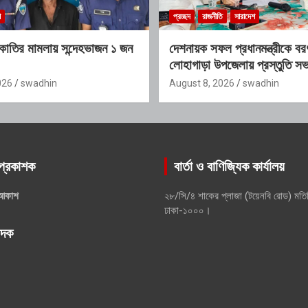
শ
প্রচ্ছদ
রাজনীতি
সারাদেশ
কাতির মামলায় সন্দেহভাজন ১ জন
দেশনায়ক সফল প্রধানমন্ত্রীকে ব
লোহাগাড়া উপজেলায় প্রস্তুতি সভ
026
swadhin
August 8, 2026
swadhin
প্রকাশক
বার্তা ও বাণিজ্যিক কার্যালয়
আকাশ
২৮/সি/৪ শাকের প্লাজা (টয়েনবি রোড) মতি
ঢাকা-১০০০।
পাদক