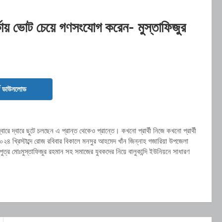
্কায় ভোট চেয়ে গণসংযোগ করেন- মুস্তাফিজুর
ড ডাউনলোড
বারে দ্বারে ছুটে চলছেন এ প্রান্ত থেকেও প্রান্তে। কখনো প্রার্থী নিজে কখনো প্রার্থী
২৪ খ্রিস্টাব্দে রোজ রবিবার বিকালে মনসুর আহমেদ খাঁন জিন্নাহ গজারিয়া উপজেলা
্যপুত্র মোঃমুস্তাফিজুর রহমান সহ সমাজের যুবকদের নিয়ে বালুকান্দি ইউনিয়নে সাধারণ