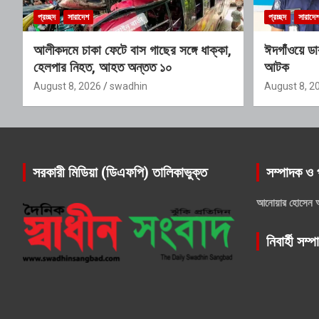
প্রচ্ছদ
সারাদেশ
প্রচ্ছদ
সারাদে
আলীকদমে চাকা ফেটে বাস গাছের সঙ্গে ধাক্কা,
ঈদগাঁওয়ে ডা
হেলপার নিহত, আহত অন্তত ১০
আটক
August 8, 2026
swadhin
August 8, 2
সরকারী মিডিয়া (ডিএফপি) তালিকাভুক্ত
সম্পাদক ও 
আনোয়ার হোসেন 
নিবার্হী সম্