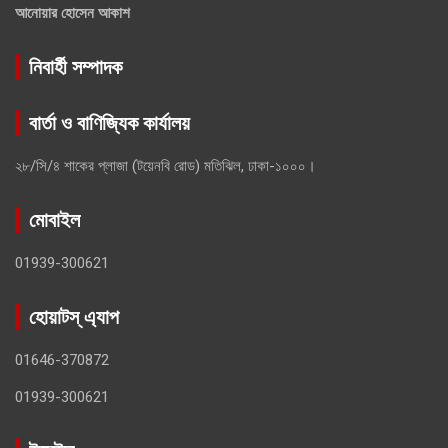
আনোয়ার হোসেন আকাশ
নিবার্হী সম্পাদক
বার্তা ও বাণিজ্যিক কার্যালয়
২৮/সি/৪ শাকের প্লাজা (টয়েনবি রোড) মতিঝিল, ঢাকা-১০০০।
মোবাইল
01939-300621
হোয়াটস্ এ্যাপ
01646-370872
01939-300621