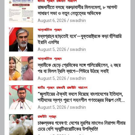
জাতীয়
প্রচ্ছদ
রাজনীতি
সারাদেশ
রাজধানীতে বসছে বরুড়াবাসীর মিলনমেলা, ৮ আগস্ট
সাধারণ সভা ও নতুন নেতৃত্বের অভিষেক
August 6, 2026
swadhin
আন্তর্জাতিক
প্রচ্ছদ
মধ্যপ্রাচ্য ছাড়তেই হবে’—যুক্তরাষ্ট্রকে কড়া হুঁশিয়ারি
ইরানি এমপির
August 5, 2026
swadhin
আন্তর্জাতিক
প্রচ্ছদ
স্বামীকে ছেড়ে প্রেমিকের সঙ্গে পালিয়েছিলেন, ২ বছর
পর যা মিলল ট্রলি ব্যাগে—শিউরে উঠছে সবাই
August 5, 2026
swadhin
জাতীয়
প্রচ্ছদ
রাজধানী
রাজনীতি
সারাদেশ
“জুলাইয়ের ঐক্যই বদলে দিয়েছে বাংলাদেশের ইতিহাস,
শহীদদের স্বপ্ন পূরণে সহনশীল গণতন্ত্রের বিকল্প নেই” :
রাশেদ খাঁন
August 5, 2026
swadhin
রাজনীতি
স্বাস্থ্য
চাঞ্চল্যকর গবেষণা: দেশের মুরগির মাংসেও নিরাপদ সীমার
চেয়ে বেশি অ্যান্টিবায়োটিকের উপস্থিতি!