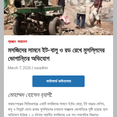
প্রচ্ছদ
সারাদেশ
মসজিদের সামনে ইট-বালু ও রড রেখে মুসল্লিদের
ভোগান্তির অভিযোগ
March 7, 2026
swadhin
ফটোকার্ড ডাউনলোড
মোহাম্মদ হোসেন হ্যাপী:
নারায়ণগঞ্জের সিদ্ধিরগঞ্জে একটি মসজিদের সামনে ইটের খোয়া, ইট ভাঙার মেশিন,
বালু ও সিমেন্ট ফেলে রাখায় মুসল্লিদের চলাচলে মারাত্মক ভোগান্তির সৃষ্টি হয়েছে বলে
অভিযোগ উঠেছে। এ ঘটনায় স্থানীয় মসজিদের এক সহ-সভাপতির বিরুদ্ধে