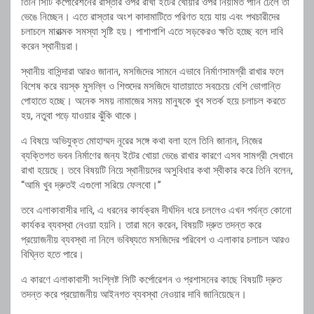
তিনি সিটি কর্পোরেশনের রাস্তার ওপর রাখা ইটের খোয়ার ওপর নিয়মিত পানি ঢেলে তা
ভেঙে নিচ্ছেন। এতে রাস্তার অংশ কাদামাটিতে পরিণত হয়ে যায় এবং পথচারীদের
চলাচলে মারাত্মক সমস্যা সৃষ্টি হয়। পাশাপাশি এতে সড়কেরও ক্ষতি হচ্ছে বলে দাবি
করেন স্থানীয়রা।
স্থানীয় বাসিন্দারা আরও জানান, মসজিদের সামনে এভাবে নির্মাণসামগ্রী রাখার ফলে
বিশেষ করে বয়স্ক মুসল্লি ও শিশুদের মসজিদে যাতায়াতে সবচেয়ে বেশি ভোগান্তি
পোহাতে হচ্ছে। অনেক সময় নামাজের সময় মানুষকে খুব সতর্ক হয়ে চলাচল করতে
হয়, নতুবা পড়ে যাওয়ার ঝুঁকি থাকে।
এ বিষয়ে অভিযুক্ত মোহাম্মদ নূরের সঙ্গে কথা বলা হলে তিনি জানান, নিজের
ব্যক্তিগত ভবন নির্মাণের জন্য ইটের খোয়া ভেঙে রাখার কারণে এসব সামগ্রী সেখানে
রাখা হয়েছে। তবে বিষয়টি নিয়ে স্থানীয়দের অসুবিধার কথা স্বীকার করে তিনি বলেন,
“আমি খুব দ্রুতই এগুলো সরিয়ে ফেলবো।”
তবে এলাকাবাসীর দাবি, এ ধরনের কার্যক্রম দীর্ঘদিন ধরে চললেও এখন পর্যন্ত কোনো
কার্যকর ব্যবস্থা নেওয়া হয়নি। তারা মনে করেন, বিষয়টি দ্রুত তদন্ত করে
প্রয়োজনীয় ব্যবস্থা না নিলে ভবিষ্যতে মসজিদের পরিবেশ ও এলাকার চলাচল আরও
বিঘ্নিত হতে পারে।
এ কারণে এলাকাবাসী সংশ্লিষ্ট সিটি কর্পোরেশন ও প্রশাসনের কাছে বিষয়টি দ্রুত
তদন্ত করে প্রয়োজনীয় আইনগত ব্যবস্থা নেওয়ার দাবি জানিয়েছেন।