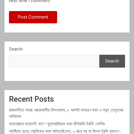
next time I comment.
Search
Search
Recent Posts
রাজধানীতে বসছে বরুড়াবাসীর মিলনমেলা, ৮ আগস্ট সাধারণ সভা ও নতুন নেতৃত্বের
অভিষেক
মধ্যপ্রাচ্য ছাড়তেই হবে’—যুক্তরাষ্ট্রকে কড়া হুঁশিয়ারি ইরানি এমপির
স্বামীকে ছেড়ে প্রেমিকের সঙ্গে পালিয়েছিলেন, ২ বছর পর যা মিলল ট্রলি ব্যাগে—