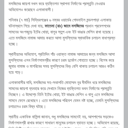
মসজিদের জায়গা দখল করে ব্যক্তিগত স্থাপনা নির্মাণের প্রস্তুতি নেওয়ার
অভিযোগও করেছেন এলাকাবাসী।
শনিবার (৭ মার্চ) সিদ্ধিরগঞ্জের ৬ নম্বর ওয়ার্ডের গোদনাইল মন্ডলপাড়া এলাকায়
ঘটনাস্থলে গিয়ে দেখা যায়,
ফাতেমা (রাঃ) জামে মসজিদের
প্রধান প্রবেশপথের
সামনের অংশজুড়ে ইটের খোয়া, বালুর স্তুপ এবং ইট ভাঙার মেশিন রাখা হয়েছে।
এতে মসজিদে নামাজ আদায় করতে আসা মুসল্লিদের স্বাভাবিক চলাচল বাধাগ্রস্ত
হচ্ছে।
স্থানীয়দের অভিযোগ, প্রতিদিন পাঁচ ওয়াক্ত নামাজ আদায়ের জন্য মসজিদে আসা
মুসল্লিদের এসব নির্মাণসামগ্রীর কারণে চরম দুর্ভোগ পোহাতে হচ্ছে। বিশেষ করে
জুমার নামাজ ও মাগরিবের সময় মুসল্লিদের ভিড় বেশি থাকায় চলাচল আরও কঠিন
হয়ে পড়ে।
এলাকাবাসীর দাবি, মসজিদের সহ-সভাপতি মোহাম্মদ নূর দীর্ঘদিন ধরে মসজিদের
সামনের জায়গা ব্যবহার করে সেখানে নিজের ব্যক্তিগত ভবন নির্মাণের প্রস্তুতি
নিচ্ছেন। এ উদ্দেশ্যে তিনি ইটের খোয়া, ইট ভাঙার মেশিন ও বালু এনে মসজিদের
সামনে ফেলে রেখেছেন। এতে মসজিদের পরিবেশ যেমন নষ্ট হচ্ছে, তেমনি মুসল্লিদের
চলাচলেও চরম বিঘ্ন ঘটছে।
স্থানীয় একাধিক বাসিন্দা জানান, শুধু মসজিদের সামনেই নয়, আশপাশের সড়কেও
নির্মাণসামগ্রী রাখার কারণে সাধারণ মানুষের চলাচল ব্যাহত হচ্ছে। অভিযোগ রয়েছে,